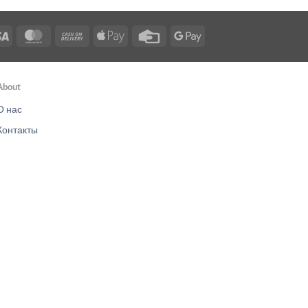
Visa
MasterCard
Cash
Apple
Credit
Google
On
Pay
Card
Pay
Delivery
About
О нас
Контакты