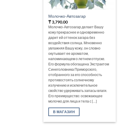
Молочко-Автозагар
₸
3,790.00
Молочко-Автозагар делает Вашу
кожу прекраснее и одновременно
дарит ей оттенок загара без
воздействия солнца. Мгновенно
увлажняя Вашу кожу, он словно
окутывает ее ароматом,
напоминающем о летнем отпуске.
Его формула обогащена Экстрактом
Синеголовника Приморского,
отобранного за его способность
противостоять солнечному
излучению и исключительное
свойство удерживать запасы влаги.
Его преимущество: освежающее
молочко для лица и тела с [...]
В МАГАЗИН