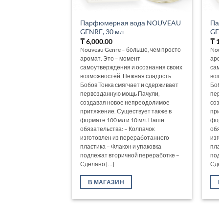
Парфюмерная вода NOUVEAU
Па
GENRE, 30 мл
GE
₸
6,000.00
₸
1
Nouveau Genre – больше, чем просто
No
аромат. Это – момент
ар
самоутверждения и осознания своих
са
возможностей. Нежная сладость
во
Бобов Тонка смягчает и сдерживает
Бо
первозданную мощь Пачули,
пе
создавая новое непреодолимое
со
притяжение. Существует также в
пр
формате 100 мл и 10 мл. Наши
фо
обязательства: – Колпачок
об
изготовлен из переработанного
из
пластика – Флакон и упаковка
пл
подлежат вторичной переработке –
по
Сделано [...]
Сде
В МАГАЗИН