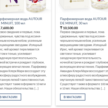
рфюмерная вода AUTOUR
Парфюмерная вода AUTOUR
 MINUIT, 100 мл
DE MINUIT, 30 мл
7,600.00
₸
10,500.00
рвое свидание и первые, пока
Первое свидание и первые, пока
ержанные, чувства под иссиня-
сдержанные, чувства под иссиня-
рным ночным небом, усеянным
черным ночным небом, усеянным
рцающими звездами. Изящный
мерцающими звездами. Изящный
ис, чей аромат переливается
Ирис, чей аромат переливается
етом и тенью, усиливает
светом и тенью, усиливает
гадочную притягательность
загадочную притягательность
чной встречи и рождает глубокое,
ночной встречи и рождает глубокое
лнующее впечатление. Парфюмер
волнующее впечатление. Парфюм
андин Клерк Мари воссоздает эту
Амандин Клерк Мари воссоздает э
мосферу радостного возбуждения,
атмосферу радостного возбуждени
утанную легкой таинственностью.
окутанную легкой таинственностью
ществует также в формате 10 мл и
Существует также в формате 100 
мл. Наши обязательства: [...]
и 10 мл. Наши обязательства: [...]
В МАГАЗИН
В МАГАЗИН