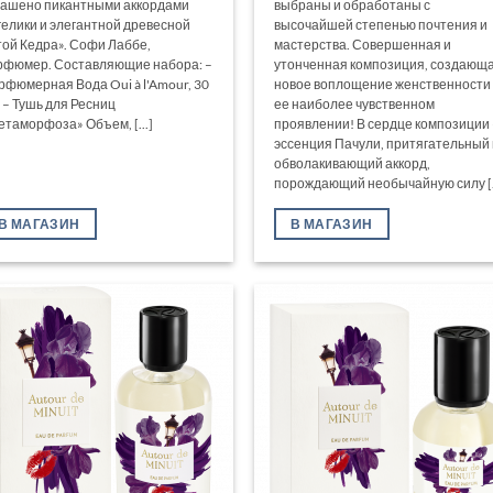
рашено пикантными аккордами
выбраны и обработаны с
гелики и элегантной древесной
высочайшей степенью почтения и
той Кедра». Софи Лаббе,
мастерства. Совершенная и
рфюмер. Составляющие набора: –
утонченная композиция, создающ
рфюмерная Вода Oui à l'Amour, 30
новое воплощение женственности 
 – Тушь для Ресниц
ее наиболее чувственном
етаморфоза» Объем, [...]
проявлении! В сердце композиции 
эссенция Пачули, притягательный 
обволакивающий аккорд,
порождающий необычайную силу [..
В МАГАЗИН
В МАГАЗИН