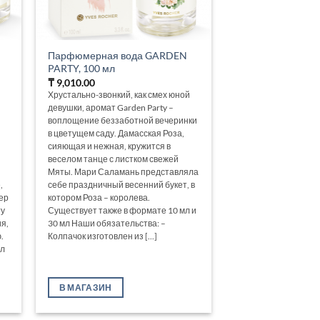
Парфюмерная вода GARDEN
PARTY, 100 мл
₸
9,010.00
Хрустально-звонкий, как смех юной
девушки, аромат Garden Party –
воплощение беззаботной вечеринки
в цветущем саду. Дамасская Роза,
сияющая и нежная, кружится в
веселом танце с листком свежей
Мяты. Мари Саламань представляла
,
себе праздничный весенний букет, в
ер
котором Роза – королева.
ту
Существует также в формате 10 мл и
я,
30 мл Наши обязательства: –
.
Колпачок изготовлен из [...]
мл
В МАГАЗИН