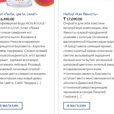
эт «Люби, цвети, сияй!»
Набор «Как Явность»
6,490.00
₸
17,090.00
рфюмерная Вода MON ROUGE!
Откройте для себя поистине
OOM IN LOVE, 50 мл «Яркая
безупречную композицию «Как
еточная симфония нот
Явность» в яркой праздничной
схитительного Жасмина и
упаковке с золотым тиснением,
яющего Нероли в окружении
вдохновленной Нашим садом чудес
крящегося Бергамота». Каролин
«Я представила сияющий аромат,
мюр, парфюмер. Словно громкий
словно залитый ярким солнечным
изыв объединиться, этот аромат
светом, вызывающий ощущение
ркает, заряжая всех вокруг
бесконечности бытия: роскошный
зитивом и любовью. Розовый,
шипровый цветочно-зеленый акко
анжевый, неоновый голубой –
в современном прочтении.
пышки цвета сливаются воедино,
Утонченная свежесть Бергамота
овозглашая наш новый девиз:
уступает место женственным нота
и, Цвети, Сияй! Твердые [...]
абсолюта Дамасской Розы,
оттененной умиротворяющим
звучанием эссенции Пачулей.
Глубокое [...]
В МАГАЗИН
В МАГАЗИН