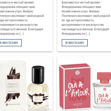
ргамота и чистый аромат
Бергамота и чистый аромат
ердоранжа обещают вам
Флердоранжа обещают вам
змятежное утро. Фабрис
безмятежное утро. Фабрис
ллегрен воспевает свой родной
Пеллегрен воспевает свой родной
, где неторопливость
юг, где неторопливость
спринимается как искусство
воспринимается как искусство
слаждаться жизнью. Благодаря
наслаждаться жизнью. Благодаря
рдоранжу он [...]
Флердоранжу он [...]
В МАГАЗИН
В МАГАЗИН