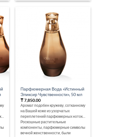
ый
Парфюмерная Вода «Истинный
л
Эликсир Чувственности», 50 мл
₸
7,850.00
ому
Аромат подобен кружеву, сотканному
на Вашей коже из узорчатых
к…
переплетений парфюмерных ноток…
Роскошные растительные
лы
компоненты, парфюмерные символы
вечной женственности, были