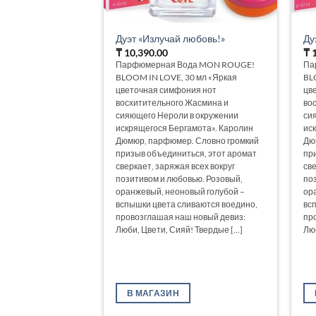
Дуэт «Излучай любовь!»
Ду
₸
10,390.00
₸
1
Парфюмерная Вода MON ROUGE!
Па
BLOOM IN LOVE, 30 мл «Яркая
BL
цветочная симфония нот
цв
восхитительного Жасмина и
во
сияющего Нероли в окружении
си
искрящегося Бергамота». Каролин
ис
Дюмюр, парфюмер. Словно громкий
Дю
призыв объединиться, этот аромат
пр
сверкает, заряжая всех вокруг
све
позитивом и любовью. Розовый,
по
оранжевый, неоновый голубой –
ор
вспышки цвета сливаются воедино,
вс
провозглашая наш новый девиз:
пр
Люби, Цвети, Сияй! Твердые [...]
Люб
В МАГАЗИН