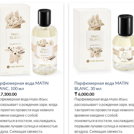
рфюмерная вода MATIN
Парфюмерная вода MATIN
ANC, 100 мл
BLANC, 30 мл
7,300.00
₸
6,000.00
рфюмерная вода Matin Blanc
Парфюмерная вода Matin Blanc
ссказывает о рождении зари, когда
рассказывает о рождении зари, ког
к приятно провести еще немного
так приятно провести еще немного
емени наедине с собой,
времени наедине с собой,
нежиться в постели, наслаждаясь
понежиться в постели, наслаждаяс
рвыми лучами солнца и нежностью
первыми лучами солнца и нежност
здуха. Сияющая свежесть
воздуха. Сияющая свежесть