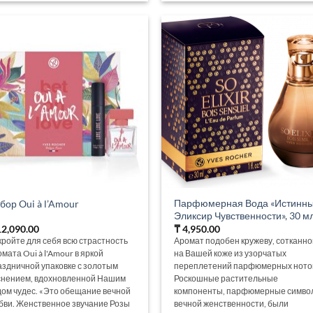
Парфюмерная Вода «Истинн
бор Oui à l’Amour
Эликсир Чувственности», 30 м
2,090.00
₸
4,950.00
кройте для себя всю страстность
Аромат подобен кружеву, сотканн
мата Oui à l'Amour в яркой
на Вашей коже из узорчатых
аздничной упаковке с золотым
переплетений парфюмерных ното
снением, вдохновленной Нашим
Роскошные растительные
дом чудес. «Это обещание вечной
компоненты, парфюмерные симво
бви. Женственное звучание Розы
вечной женственности, были