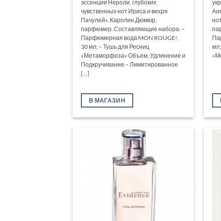
эссенции Нероли, глубоких
ук
чувственных нот Ириса и вихря
Ан
Пачулей». Каролин Дюмюр,
но
парфюмер. Составляющие набора: –
па
Парфюмерная вода MON ROUGE!,
Па
30 мл; – Тушь для Ресниц
мл;
«Метаморфоза» Объем, Удлинение и
«М
Подкручивание – Лимитированное
[...]
В МАГАЗИН