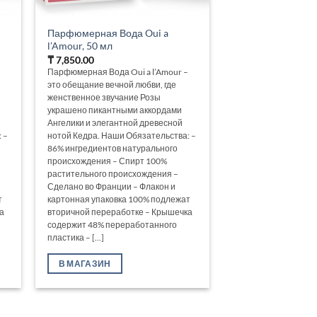
Парфюмерная Вода Oui a
l’Amour, 50 мл
₸
7,850.00
Парфюмерная Вода Oui a l’Amour –
это обещание вечной любви, где
женственное звучание Розы
украшено пикантными аккордами
Ангелики и элегантной древесной
 –
нотой Кедра. Наши Обязательства: –
86% ингредиентов натурального
происхождения – Спирт 100%
растительного происхождения –
Сделано во Франции – Флакон и
т
картонная упаковка 100% подлежат
а
вторичной переработке – Крышечка
содержит 48% переработанного
пластика – [...]
В МАГАЗИН