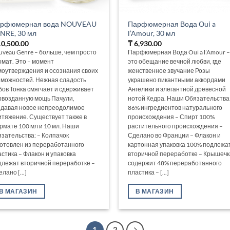
рфюмерная вода NOUVEAU
Парфюмерная Вода Oui a
NRE, 30 мл
l’Amour, 30 мл
0,500.00
₸
6,930.00
uveau Genre – больше, чем просто
Парфюмерная Вода Oui a l’Amour –
омат. Это – момент
это обещание вечной любви, где
моутверждения и осознания своих
женственное звучание Розы
зможностей. Нежная сладость
украшено пикантными аккордами
бов Тонка смягчает и сдерживает
Ангелики и элегантной древесной
рвозданную мощь Пачули,
нотой Кедра. Наши Обязательства:
здавая новое непреодолимое
86% ингредиентов натурального
итяжение. Существует также в
происхождения – Спирт 100%
рмате 100 мл и 10 мл. Наши
растительного происхождения –
язательства: – Колпачок
Сделано во Франции – Флакон и
готовлен из переработанного
картонная упаковка 100% подлежа
астика – Флакон и упаковка
вторичной переработке – Крышечк
длежат вторичной переработке –
содержит 48% переработанного
лано [...]
пластика – [...]
В МАГАЗИН
В МАГАЗИН
1
2