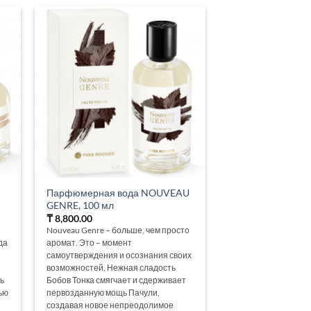
Парфюмерная вода NOUVEAU
GENRE, 100 мл
₸
8,800.00
Nouveau Genre – больше, чем просто
да
аромат. Это – момент
самоутверждения и осознания своих
возможностей. Нежная сладость
ь
Бобов Тонка смягчает и сдерживает
ью
первозданную мощь Пачули,
создавая новое непреодолимое