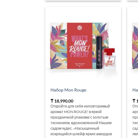
Набор Mon Rouge
На
₸
18,990.00
₸
1
Откройте для себя неповторимый
От
аромат MON ROUGE! в яркой
аро
праздничной упаковке с золотым
пр
тиснением, вдохновленной Нашим
ти
садом чудес. «Насыщенный
са
искрящийся шлейф ярких аккордов
лю