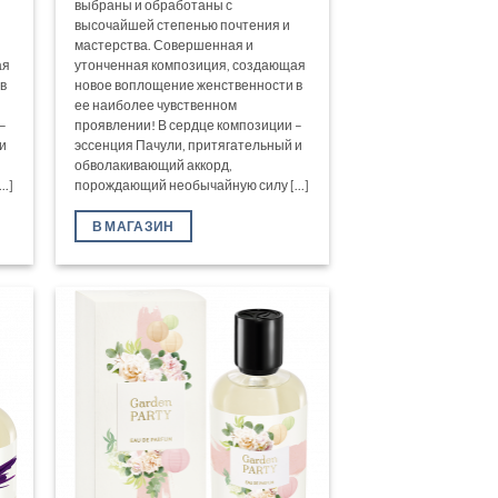
выбраны и обработаны с
высочайшей степенью почтения и
мастерства. Совершенная и
ая
утонченная композиция, создающая
в
новое воплощение женственности в
ее наиболее чувственном
–
проявлении! В сердце композиции –
и
эссенция Пачули, притягательный и
обволакивающий аккорд,
.]
порождающий необычайную силу [...]
В МАГАЗИН