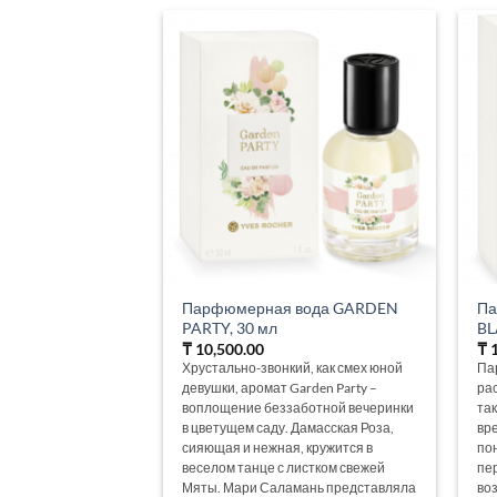
Парфюмерная вода GARDEN
Па
PARTY, 30 мл
BL
₸
10,500.00
₸
1
Хрустально-звонкий, как смех юной
Па
девушки, аромат Garden Party –
ра
воплощение беззаботной вечеринки
та
в цветущем саду. Дамасская Роза,
вр
сияющая и нежная, кружится в
по
веселом танце с листком свежей
пе
Мяты. Мари Саламань представляла
во