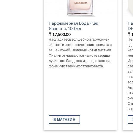
Парфюмерная Вода «Как
Па
Явность», 100 мл
DE
₸
17,500.00
₸
1
Насладитесь волшебной гармонией
Пе
чистого и яркого сочетания аромата с
сд
вашей кожей. Зеленые нотки листьев
че
Фиалки открываются на ноте сердца
ме
лучистого Ландыша и расцветают на
Ир
фоне чувственных оттенков Мха.
св
за
но
во
Ам
ат
ок
Су
30 
В МАГАЗИН