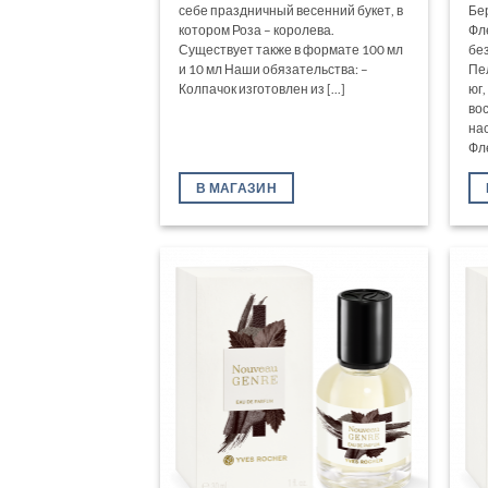
себе праздничный весенний букет, в
Бе
котором Роза – королева.
Фл
Существует также в формате 100 мл
бе
и 10 мл Наши обязательства: –
Пе
Колпачок изготовлен из [...]
юг
во
на
Фле
В МАГАЗИН