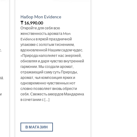
Набор Mon Evidence
₸
16,990.00
Откройте для себя всю
женственность аромата Mon
Evidence в яркой праздничной
упаковке с золотым тиснением,
.
вдохновленной Нашим садом чудес.
«Природа наполняет нас энергией,
обновляя и даря чувство внутренней
гармонии. Мы создали аромат,
отражающий саму суть Природы,
рд
аромат, чья композиция ярких и
одновременно чувственных нот
словно позволяет вновь обрести
м
себя. Свежесть аккордов Мандарина
в сочетании с [...]
В МАГАЗИН