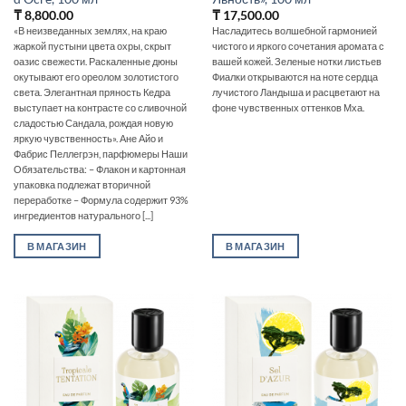
₸
8,800.00
₸
17,500.00
«В неизведанных землях, на краю
Насладитесь волшебной гармонией
жаркой пустыни цвета охры, скрыт
чистого и яркого сочетания аромата с
оазис свежести. Раскаленные дюны
вашей кожей. Зеленые нотки листьев
окутывают его ореолом золотистого
Фиалки открываются на ноте сердца
света. Элегантная пряность Кедра
лучистого Ландыша и расцветают на
выступает на контрасте со сливочной
фоне чувственных оттенков Мха.
сладостью Сандала, рождая новую
яркую чувственность». Ане Айо и
Фабрис Пеллегрэн, парфюмеры Наши
Обязательства: – Флакон и картонная
упаковка подлежат вторичной
переработке – Формула содержит 93%
ингредиентов натурального [...]
В МАГАЗИН
В МАГАЗИН