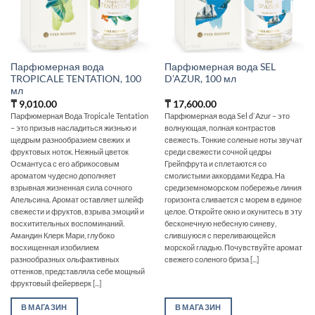
Парфюмерная вода
Парфюмерная вода SEL
TROPICALE TENTATION, 100
D’AZUR, 100 мл
мл
₸
9,010.00
₸
17,600.00
Парфюмерная Вода Tropicale Tentation
Парфюмерная вода Sel d`Azur – это
– это призыв насладиться жизнью и
волнующая, полная контрастов
щедрым разнообразием свежих и
свежесть. Тонкие соленые ноты звучат
фруктовых ноток. Нежный цветок
среди свежести сочной цедры
Османтуса с его абрикосовым
Грейпфрута и сплетаются со
ароматом чудесно дополняет
смолистыми аккордами Кедра. На
взрывная жизненная сила сочного
средиземноморском побережье линия
Апельсина. Аромат оставляет шлейф
горизонта сливается с морем в единое
свежести и фруктов, взрыва эмоций и
целое. Откройте окно и окунитесь в эту
восхитительных воспоминаний.
бесконечную небесную синеву,
Амандин Клерк Мари, глубоко
слившуюся с переливающейся
восхищенная изобилием
морской гладью. Почувствуйте аромат
разнообразных ольфактивных
свежего соленого бриза [...]
оттенков, представляла себе мощный
фруктовый фейерверк [...]
В МАГАЗИН
В МАГАЗИН