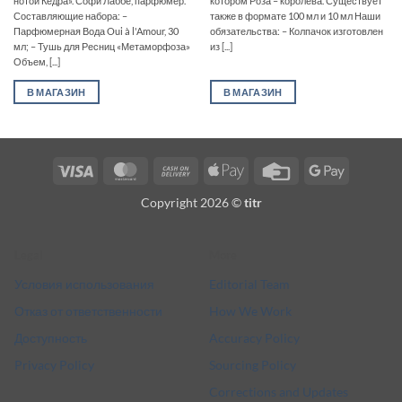
нотой Кедра». Софи Лаббе, парфюмер.
котором Роза – королева. Существует
Составляющие набора: –
также в формате 100 мл и 10 мл Наши
Парфюмерная Вода Oui à l'Amour, 30
обязательства: – Колпачок изготовлен
мл; – Тушь для Ресниц «Метаморфоза»
из [...]
Объем, [...]
В МАГАЗИН
В МАГАЗИН
Visa
MasterCard
Cash
Apple
Credit
Google
On
Pay
Card
Pay
Copyright 2026 ©
titr
Delivery
Legal
More
Условия использования
Editorial Team
Отказ от ответственности
How We Work
Доступность
Accuracy Policy
Privacy Policy
Sourcing Policy
Corrections and Updates