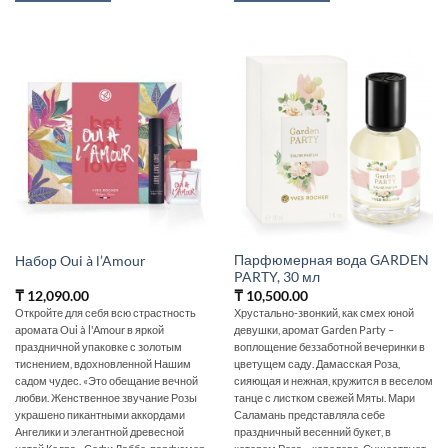
Парфюмерная вода GARDEN
Набор Oui à l’Amour
PARTY, 30 мл
₸
12,090.00
₸
10,500.00
Откройте для себя всю страстность
Хрустально-звонкий, как смех юной
аромата Oui à l'Amour в яркой
девушки, аромат Garden Party –
праздничной упаковке с золотым
воплощение беззаботной вечеринки в
тиснением, вдохновленной Нашим
цветущем саду. Дамасская Роза,
садом чудес. «Это обещание вечной
сияющая и нежная, кружится в веселом
любви. Женственное звучание Розы
танце с листком свежей Мяты. Мари
украшено пикантными аккордами
Саламань представляла себе
Ангелики и элегантной древесной
праздничный весенний букет, в