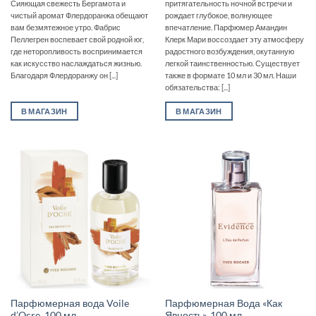
Сияющая свежесть Бергамота и
притягательность ночной встречи и
чистый аромат Флердоранжа обещают
рождает глубокое, волнующее
вам безмятежное утро. Фабрис
впечатление. Парфюмер Амандин
Пеллегрен воспевает свой родной юг,
Клерк Мари воссоздает эту атмосферу
где неторопливость воспринимается
радостного возбуждения, окутанную
как искусство наслаждаться жизнью.
легкой таинственностью. Существует
Благодаря Флердоранжу он [...]
также в формате 10 мл и 30 мл. Наши
обязательства: [...]
В МАГАЗИН
В МАГАЗИН
Парфюмерная вода Voile
Парфюмерная Вода «Как
d’Ocre, 100 мл
Явность», 100 мл