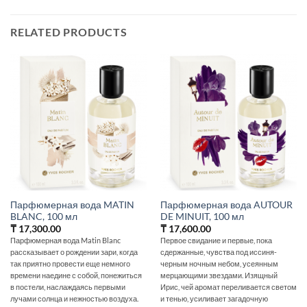
RELATED PRODUCTS
Парфюмерная вода MATIN
Парфюмерная вода AUTOUR
BLANC, 100 мл
DE MINUIT, 100 мл
₸
17,300.00
₸
17,600.00
Парфюмерная вода Matin Blanc
Первое свидание и первые, пока
рассказывает о рождении зари, когда
сдержанные, чувства под иссиня-
так приятно провести еще немного
черным ночным небом, усеянным
времени наедине с собой, понежиться
мерцающими звездами. Изящный
в постели, наслаждаясь первыми
Ирис, чей аромат переливается светом
лучами солнца и нежностью воздуха.
и тенью, усиливает загадочную