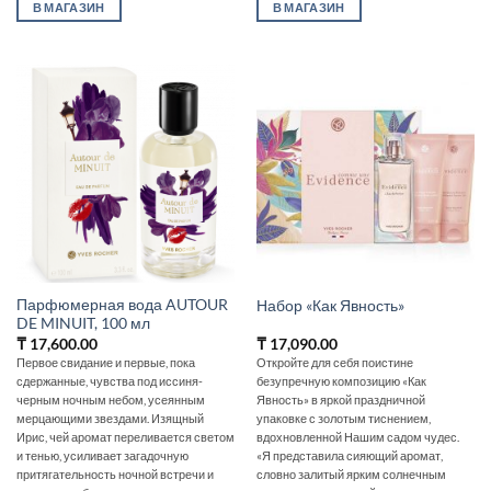
В МАГАЗИН
В МАГАЗИН
Парфюмерная вода AUTOUR
Набор «Как Явность»
DE MINUIT, 100 мл
₸
17,600.00
₸
17,090.00
Первое свидание и первые, пока
Откройте для себя поистине
сдержанные, чувства под иссиня-
безупречную композицию «Как
черным ночным небом, усеянным
Явность» в яркой праздничной
мерцающими звездами. Изящный
упаковке с золотым тиснением,
Ирис, чей аромат переливается светом
вдохновленной Нашим садом чудес.
и тенью, усиливает загадочную
«Я представила сияющий аромат,
притягательность ночной встречи и
словно залитый ярким солнечным