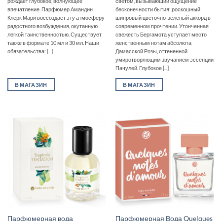
рождает глубокое, волнующее
светом, вызывающий ощущение
впечатление. Парфюмер Амандин
бесконечности бытия: роскошный
Клерк Мари воссоздает эту атмосферу
шипровый цветочно-зеленый аккорд в
радостного возбуждения, окутанную
современном прочтении. Утонченная
легкой таинственностью. Существует
свежесть Бергамота уступает место
также в формате 10 мл и 30 мл. Наши
женственным нотам абсолюта
обязательства: [...]
Дамасской Розы, оттененной
умиротворяющим звучанием эссенции
Пачулей. Глубокое [...]
В МАГАЗИН
В МАГАЗИН
Парфюмерная вода
Парфюмерная Вода Quelques