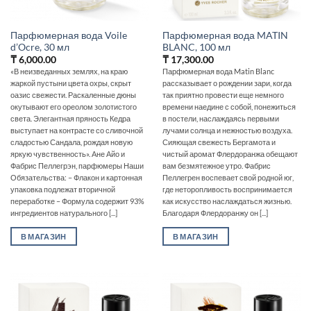
Парфюмерная вода Voile
Парфюмерная вода MATIN
d’Ocre, 30 мл
BLANC, 100 мл
₸
6,000.00
₸
17,300.00
«В неизведанных землях, на краю
Парфюмерная вода Matin Blanc
жаркой пустыни цвета охры, скрыт
рассказывает о рождении зари, когда
оазис свежести. Раскаленные дюны
так приятно провести еще немного
окутывают его ореолом золотистого
времени наедине с собой, понежиться
света. Элегантная пряность Кедра
в постели, наслаждаясь первыми
выступает на контрасте со сливочной
лучами солнца и нежностью воздуха.
сладостью Сандала, рождая новую
Сияющая свежесть Бергамота и
яркую чувственность». Ане Айо и
чистый аромат Флердоранжа обещают
Фабрис Пеллегрэн, парфюмеры Наши
вам безмятежное утро. Фабрис
Обязательства: – Флакон и картонная
Пеллегрен воспевает свой родной юг,
упаковка подлежат вторичной
где неторопливость воспринимается
переработке – Формула содержит 93%
как искусство наслаждаться жизнью.
ингредиентов натурального [...]
Благодаря Флердоранжу он [...]
В МАГАЗИН
В МАГАЗИН