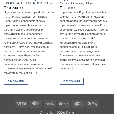
TROPICALE TENTATION, 30 мл
Notes d’Amour, 30 мл
₸
10,900.00
₸
5,570.00
Парфюмерная Вода Tropicale Tentation
Парфюмерная Вода Quelques Notes
– это призыв насладиться жизнью и
d’Amour – это чувственная мелодия
щедрым разнообразием свежих и
первого свидания, в которой сплелись
фруктовых ноток. Нежный цветок
гармония абсолюта Дамасской Розы,
Османтуса с его абрикосовым
эссенция Гваякового Дерева и нежное
ароматом чудесно дополняет
звучание экстракта Росного Ладана.
взрывная жизненная сила сочного
Наши Обязательства – 84%
Апельсина. Аромат оставляет шлейф
ингредиентов натурального
свежести и фруктов, взрыва эмоций и
происхождения – Спирт 100%
восхитительных воспоминаний.
растительного происхождения –
Амандин Клерк Мари, глубоко
Сделано во Франции – Флакон и
восхищенная изобилием
картонная упаковка 100% подлежат
разнообразных ольфактивных
вторичной переработке – Крышечка
оттенков, представляла себе мощный
содержит [...]
фруктовый фейерверк [...]
В МАГАЗИН
В МАГАЗИН
Visa
MasterCard
Cash
Apple
Credit
Google
On
Pay
Card
Pay
Copyright 2026 ©
titr