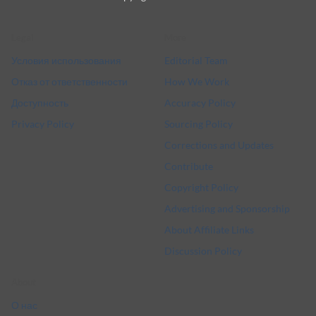
Delivery
Legal
More
Условия использования
Editorial Team
Отказ от ответственности
How We Work
Доступность
Accuracy Policy
Privacy Policy
Sourcing Policy
Corrections and Updates
Contribute
Copyright Policy
Advertising and Sponsorship
About Affiliate Links
Discussion Policy
About
О нас