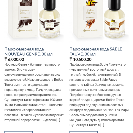
Парфюмерная вода
Парфюмерная вода SABLE
NOUVEAU GENRE, 30 мл
FAUVE, 30 мл
₸
6,000.00
₸
10,500.00
Nouveau Genre – больше, чем просто
Парфюмерная вода Sable Fauve – это
аромат. Это – момент
чувственный восточный аромат,
самоутверждения и осознания своих
теплый, глубокий, таинственный. В
возможностей. Нежная сладость Бобов
янтарных сумерках Sable Fauve
Тонка смягчает и сдерживает
шепчет о тайнах безлюдных земель,
первозданную мощь Пачули, создавая
прокаленных неистовым солнцем.
новое непреодолимое притяжение.
Подобно танцу знойного воздуха в
Существует также в формате 100 мл и
жаркий полдень, аромат Бобов Тонка
10 мл. Наши обязательства: – Колпачок
вибрирует под звучание смолистых
изготовлен из переработанного
аккордов Ладанника и Бензоя. Так Мари
пластика – Флакон и упаковка подлежат
Саламань создала волну нежно-
вторичной переработке – Сделано [...]
миндального, чуть дымного аромата.
Существует также в [...]