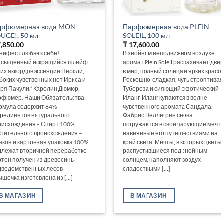
рфюмерная вода MON
Парфюмерная вода PLEIN
UGE!, 50 мл
SOLEIL, 100 мл
,850.00
₸
17,600.00
нифест любви к себе!
В знойном неподвижном воздухе
асыщенный искрящийся шлейф
аромат Plein Soleil распахивает дв
ких аккордов эссенции Нероли,
в мир, полный солнца и ярких красо
убоких чувственных нот Ириса и
Роскошно-сладкая, чуть строптива
хря Пачули.” Каролин Дюмюр,
Тубероза и сияющий экзотический
рфюмер. Наши Обязательства: –
Иланг-Иланг купаются в волне
рмула содержит 84%
чувственного аромата Сандала.
гредиентов натурального
Фабрис Пеллегрен снова
оисхождения – Спирт 100%
погружается в свои чарующие мечт
стительного происхождения –
навеянные его путешествиями на
акон и картонная упаковка 100%
край света. Мечты, в которых цветы
длежат вторичной переработке –
распустившиеся под знойным
ртон получен из древесины
солнцем, наполняют воздух
дведомственных лесов –
сладостными [...]
шечка изготовлена из [...]
В МАГАЗИН
В МАГАЗИН