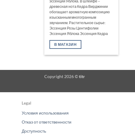
эссенции Яблока. В шлейфе –
древесная нота Кедра Вирджинии
обогащает ароматную композицию
изысканным многогранным
звучанием. Растительное сырье:
Эссенция Розы Центифолии
Эссенция Яблока Эссенция Кедра
В МАГАЗИН
Copyright 2026 ©
titr
Legal
Условия использования
Отказ от ответственности
Доступность