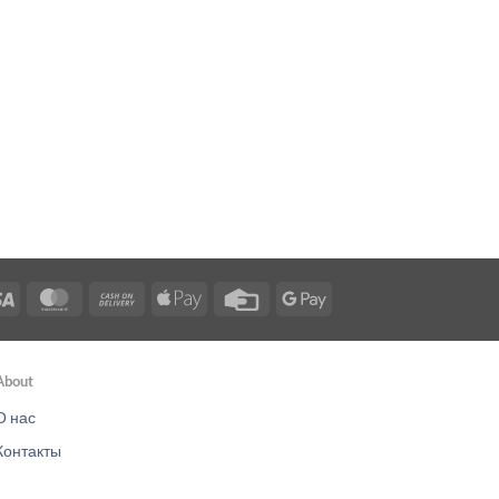
Visa
MasterCard
Cash
Apple
Credit
Google
On
Pay
Card
Pay
Delivery
About
О нас
Контакты