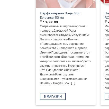
Парфюмерная Вода Mon
Па
Evidence, 50 мл
RO
₸
13,800.00
₸
7
Современный шипровый аромат:
Ма
нежность Дамасской Розы
“Н
смешивается с глубоким звучанием
яр
Пачули и сладостью Ванили.
гл
«Природа дарит нам ощущение
ви
блаженства и наполняет энергией.
па
Именно Природе мы посвятили этот
Фо
яркий радостный аромат, гармония
ин
которого помогает нам вновь обрести
пр
свою истинную суть. Искрящиеся
ра
ноты Мандарина и нежность
Фл
Дамасской Розы окутаны
по
сладостным и глубоким звучанием
Ка
Ванили и Пачули. Mon [...]
по
Кры
В МАГАЗИН