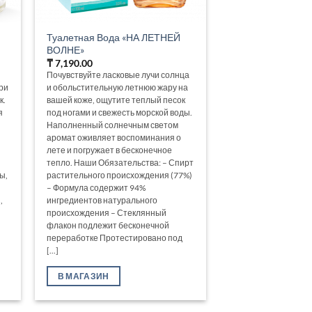
Туалетная Вода «НА ЛЕТНЕЙ
ВОЛНЕ»
₸
7,190.00
Почувствуйте ласковые лучи солнца
ери
и обольстительную летнюю жару на
к.
вашей коже, ощутите теплый песок
я
под ногами и свежесть морской воды.
Наполненный солнечным светом
аромат оживляет воспоминания о
лете и погружает в бесконечное
тепло. Наши Обязательства: – Спирт
ы,
растительного происхождения (77%)
– Формула содержит 94%
,
ингредиентов натурального
происхождения – Стеклянный
флакон подлежит бесконечной
переработке Протестировано под
[...]
В МАГАЗИН