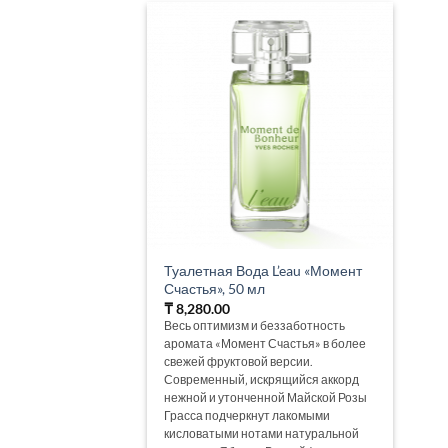
Туалетная Вода L’eau «Момент
Счастья», 50 мл
₸
8,280.00
Весь оптимизм и беззаботность
аромата «Момент Счастья» в более
свежей фруктовой версии.
Современный‚ искрящийся аккорд
нежной и утонченной Майской Розы
Грасса подчеркнут лакомыми
кисловатыми нотами натуральной