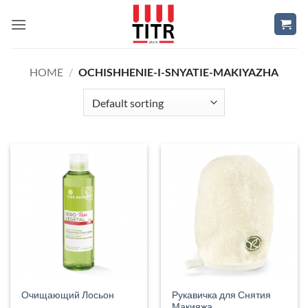
Skip
to
content
HOME
/
OCHISHHENIE-I-SNYATIE-MAKIYAZHA
Рукавичка для Снятия
Очищающий Лосьон
Макияжа