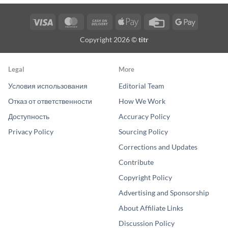
Visa
MasterCard
Cash
Apple
Credit
Google
On
Pay
Card
Pay
Copyright 2026 ©
titr
Delivery
Legal
More
Условия использования
Editorial Team
Отказ от ответственности
How We Work
Доступность
Accuracy Policy
Privacy Policy
Sourcing Policy
Corrections and Updates
Contribute
Copyright Policy
Advertising and Sponsorship
About Affiliate Links
Discussion Policy