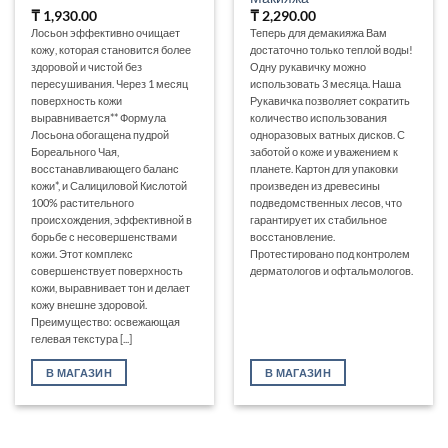
₸
1,930.00
₸
2,290.00
Лосьон эффективно очищает
Теперь для демакияжа Вам
кожу, которая становится более
достаточно только теплой воды!
здоровой и чистой без
Одну рукавичку можно
пересушивания. Через 1 месяц
использовать 3 месяца. Наша
поверхность кожи
Рукавичка позволяет сократить
выравнивается** Формула
количество использования
Лосьона обогащена пудрой
одноразовых ватных дисков. С
Бореального Чая,
заботой о коже и уважением к
восстанавливающего баланс
планете. Картон для упаковки
кожи*, и Салициловой Кислотой
произведен из древесины
100% растительного
подведомственных лесов, что
происхождения, эффективной в
гарантирует их стабильное
борьбе с несовершенствами
восстановление.
кожи. Этот комплекс
Протестировано под контролем
совершенствует поверхность
дерматологов и офтальмологов.
кожи, выравнивает тон и делает
кожу внешне здоровой.
Преимущество: освежающая
гелевая текстура [...]
В МАГАЗИН
В МАГАЗИН