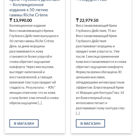
– Коллекционное
издание к 50-летию
гаммы Riche Сrème
₸
13,990.00
₸
22,979.50
Коллекционное издание
Восстанавливающий Крем
Восстанавливающего Крема
Глубокого Действия, 75 мл
Глубокого Действия выпущено к
Восстанавливающий Крем
50-летию гаммы Riche Сrème.
Глубокого Действия
День за днем морщины
разглаживает морщины и
разглаживаются, кожа
придает коже упругость. Уже
становится более упругой и
после 1 месяца применения
снова обретает ощущение
кожа восстанавливается и снова
комфорта. Через месяц кожа
обретает ощущение комфорта.
выглядит напитанной и
Формула крема обогащена 30
восстановленной, а тающая
ценными маслами,
кремовая текстура придает ей
обладающими антивозрастным
гладкость. Результаты: – 90%*
эффектом. Благотворный Крем
женщин отметили, что их кожа
от Морщин для Контура Глаз, 14
стала более эластичной и снова
мл Благотворный уход
обрела ощущение [...]
интенсивно питает и
разглаживает кожу контура глаз
[...]
В МАГАЗИН
В МАГАЗИН