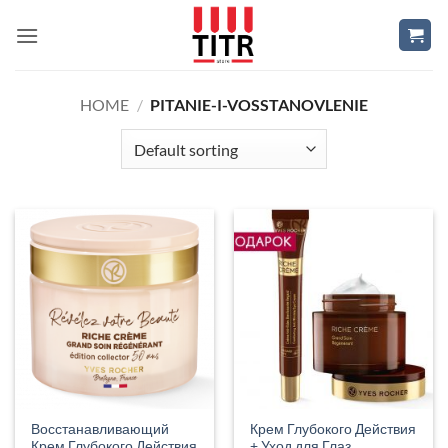
Skip
to
content
HOME
/
PITANIE-I-VOSSTANOVLENIE
Восстанавливающий
Крем Глубокого Действия
Крем Глубокого Действия
+ Уход для Глаз