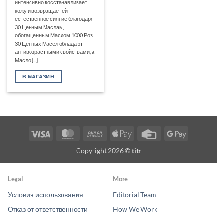
интенсивно восстанавливает
кожу и возвращает ей
естественное сияние благодаря
30 Ценным Маслам,
обогащенным Маслом 1000 Роз.
30 Ценных Масел обладают
антивозрастными свойствами, а
Масло [...]
В МАГАЗИН
Visa
MasterCard
Cash
Apple
Credit
Google
On
Pay
Card
Pay
Copyright 2026 ©
titr
Delivery
Legal
More
Условия использования
Editorial Team
Отказ от ответственности
How We Work