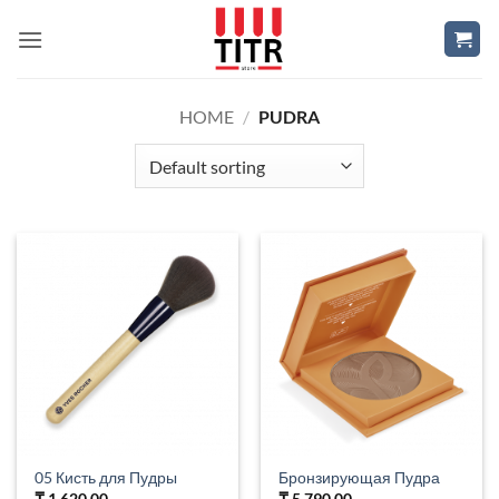
Skip
to
content
HOME
/
PUDRA
05 Кисть для Пудры
Бронзирующая Пудра
₸
1,620.00
₸
5,790.00