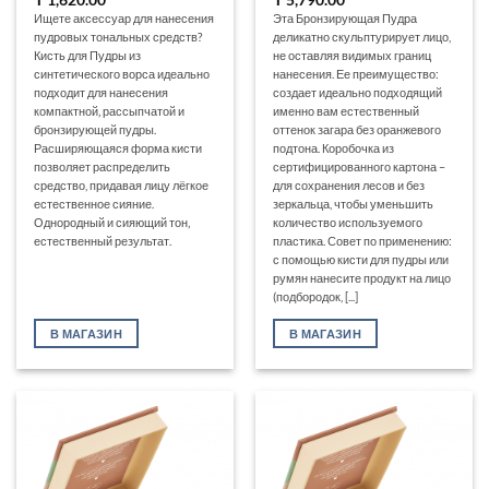
Ищете аксессуар для нанесения
Эта Бронзирующая Пудра
пудровых тональных средств?
деликатно скульптурирует лицо,
Кисть для Пудры из
не оставляя видимых границ
синтетического ворса идеально
нанесения. Ее преимущество:
подходит для нанесения
создает идеально подходящий
компактной‚ рассыпчатой и
именно вам естественный
бронзирующей пудры.
оттенок загара без оранжевого
Расширяющаяся форма кисти
подтона. Коробочка из
позволяет распределить
сертифицированного картона –
средство, придавая лицу лёгкое
для сохранения лесов и без
естественное сияние.
зеркальца, чтобы уменьшить
Однородный и сияющий тон‚
количество используемого
естественный результат.
пластика. Совет по применению:
с помощью кисти для пудры или
румян нанесите продукт на лицо
(подбородок, [...]
В МАГАЗИН
В МАГАЗИН