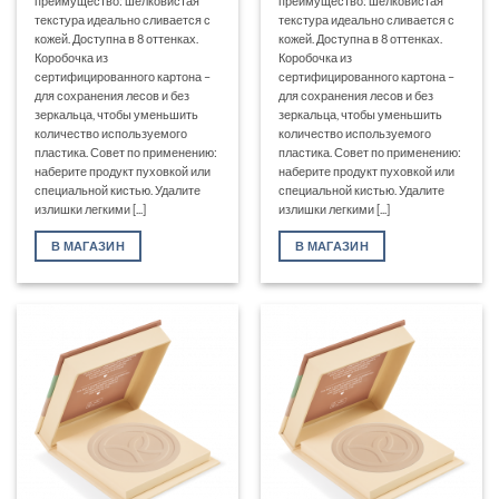
преимущество: шелковистая
преимущество: шелковистая
текстура идеально сливается с
текстура идеально сливается с
кожей. Доступна в 8 оттенках.
кожей. Доступна в 8 оттенках.
Коробочка из
Коробочка из
сертифицированного картона –
сертифицированного картона –
для сохранения лесов и без
для сохранения лесов и без
зеркальца, чтобы уменьшить
зеркальца, чтобы уменьшить
количество используемого
количество используемого
пластика. Совет по применению:
пластика. Совет по применению:
наберите продукт пуховкой или
наберите продукт пуховкой или
специальной кистью. Удалите
специальной кистью. Удалите
излишки легкими [...]
излишки легкими [...]
В МАГАЗИН
В МАГАЗИН