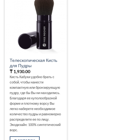
Телескопическая Кисть
для Пудры
₸
1,930.00
Кисть Кабуки удобно брать с
собой, чтобы нанести
компактную или бронзирующую
пудру, где бы Вы ни находились.
Благодаря ее куполообразной
форме и плотному ворсу Вы
легко наберете необходимое
количество пудры и равномерно
распределите ее по лицу.
Экодизайн: 100% синтетический
ворс.