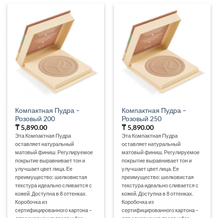
Компактная Пудра –
Компактная Пудра –
Розовый 200
Розовый 250
₸
5,890.00
₸
5,890.00
Эта Компактная Пудра
Эта Компактная Пудра
оставляет натуральный
оставляет натуральный
матовый финиш. Регулируемое
матовый финиш. Регулируемое
покрытие выравнивает тон и
покрытие выравнивает тон и
улучшает цвет лица. Еe
улучшает цвет лица. Еe
преимущество: шелковистая
преимущество: шелковистая
текстура идеально сливается с
текстура идеально сливается с
кожей. Доступна в 8 оттенках.
кожей. Доступна в 8 оттенках.
Коробочка из
Коробочка из
сертифицированного картона –
сертифицированного картона –