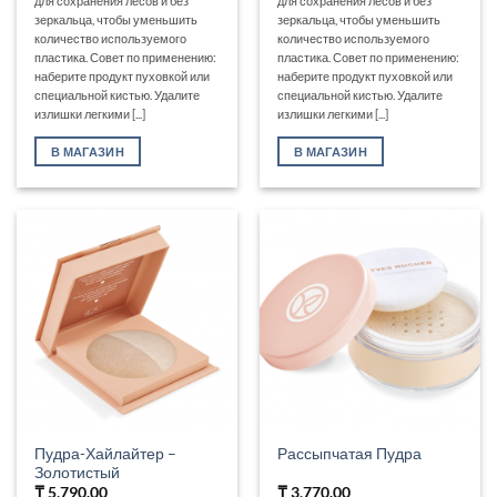
для сохранения лесов и без
для сохранения лесов и без
зеркальца, чтобы уменьшить
зеркальца, чтобы уменьшить
количество используемого
количество используемого
пластика. Совет по применению:
пластика. Совет по применению:
наберите продукт пуховкой или
наберите продукт пуховкой или
специальной кистью. Удалите
специальной кистью. Удалите
излишки легкими [...]
излишки легкими [...]
В МАГАЗИН
В МАГАЗИН
Пудра-Хайлайтер –
Рассыпчатая Пудра
Золотистый
₸
5,790.00
₸
3,770.00