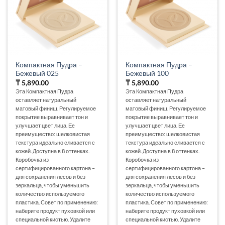
Компактная Пудра –
Компактная Пудра –
Бежевый 025
Бежевый 100
₸
5,890.00
₸
5,890.00
Эта Компактная Пудра
Эта Компактная Пудра
оставляет натуральный
оставляет натуральный
матовый финиш. Регулируемое
матовый финиш. Регулируемое
покрытие выравнивает тон и
покрытие выравнивает тон и
улучшает цвет лица. Еe
улучшает цвет лица. Еe
преимущество: шелковистая
преимущество: шелковистая
текстура идеально сливается с
текстура идеально сливается с
кожей. Доступна в 8 оттенках.
кожей. Доступна в 8 оттенках.
Коробочка из
Коробочка из
сертифицированного картона –
сертифицированного картона –
для сохранения лесов и без
для сохранения лесов и без
зеркальца, чтобы уменьшить
зеркальца, чтобы уменьшить
количество используемого
количество используемого
пластика. Совет по применению:
пластика. Совет по применению:
наберите продукт пуховкой или
наберите продукт пуховкой или
специальной кистью. Удалите
специальной кистью. Удалите