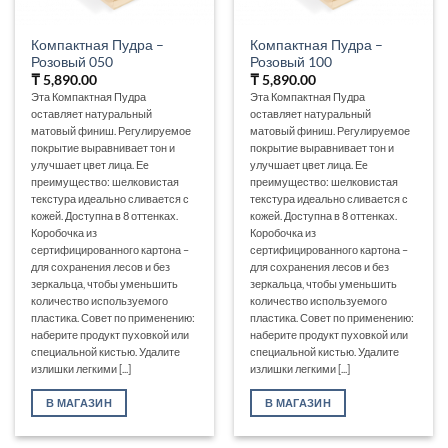
Компактная Пудра –
Компактная Пудра –
Розовый 050
Розовый 100
₸
5,890.00
₸
5,890.00
Эта Компактная Пудра
Эта Компактная Пудра
оставляет натуральный
оставляет натуральный
матовый финиш. Регулируемое
матовый финиш. Регулируемое
покрытие выравнивает тон и
покрытие выравнивает тон и
улучшает цвет лица. Еe
улучшает цвет лица. Еe
преимущество: шелковистая
преимущество: шелковистая
текстура идеально сливается с
текстура идеально сливается с
кожей. Доступна в 8 оттенках.
кожей. Доступна в 8 оттенках.
Коробочка из
Коробочка из
сертифицированного картона –
сертифицированного картона –
для сохранения лесов и без
для сохранения лесов и без
зеркальца, чтобы уменьшить
зеркальца, чтобы уменьшить
количество используемого
количество используемого
пластика. Совет по применению:
пластика. Совет по применению:
наберите продукт пуховкой или
наберите продукт пуховкой или
специальной кистью. Удалите
специальной кистью. Удалите
излишки легкими [...]
излишки легкими [...]
В МАГАЗИН
В МАГАЗИН