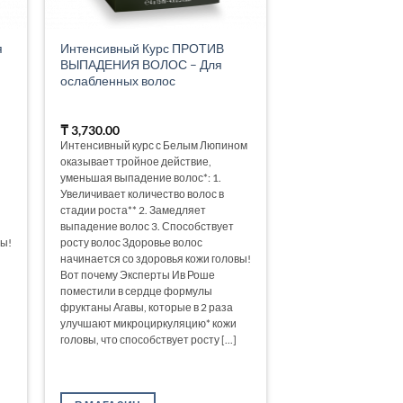
я
Интенсивный Курс ПРОТИВ
ВЫПАДЕНИЯ ВОЛОС – Для
ослабленных волос
₸
3,730.00
Интенсивный курс с Белым Люпином
оказывает тройное действие,
уменьшая выпадение волос*: 1.
Увеличивает количество волос в
стадии роста** 2. Замедляет
выпадение волос 3. Способствует
вы!
росту волос Здоровье волос
начинается со здоровья кожи головы!
Вот почему Эксперты Ив Роше
поместили в сердце формулы
фруктаны Агавы, которые в 2 раза
улучшают микроциркуляцию* кожи
головы, что способствует росту [...]