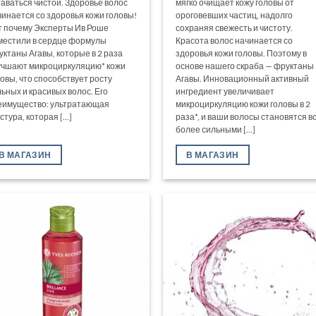
таваться чистой. Здоровье волос
мягко очищает кожу головы от
чинается со здоровья кожи головы!
ороговевших частиц, надолго
т почему Эксперты Ив Роше
сохраняя свежесть и чистоту.
местили в сердце формулы
Красота волос начинается со
уктаны Агавы, которые в 2 раза
здоровья кожи головы. Поэтому в
учшают микроциркуляцию* кожи
основе нашего скраба — фруктаны
ловы, что способствует росту
Агавы. Инновационный активный
льных и красивых волос. Его
ингредиент увеличивает
еимущество: ультратающая
микроциркуляцию кожи головы в 2
стура, которая [...]
раза*, и ваши волосы становятся в
более сильными [...]
В МАГАЗИН
В МАГАЗИН