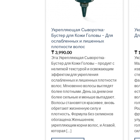
Укрепляющая Сыворотка-
Ук
Бустер для Кожи Головы – Для
Дл
ослабленных и лишенных
плотности волос
₸
3,990.00
₸
1
Эта Укрепляющая Сыворотка-
Ук
Бустер для Кожи Головы – продукт с
Ма
нелипкой текстурой и освежающим
из
эффектом для укрепления
ст
ослабленных и лишенных плотности
фа
волос. Мгновенно волосы выглядят
во
более плотными. День за днем они
ес
более сильные и меньше выпадают.
во
Волосы становятся красивее, вновь
го
обретают жизненную силу и
Ро
плотность. Формула без силиконов
фр
обогащена Женьшенем,
ул
укрепляющим корни волос, и Агавой,
го
которая [...]
сил