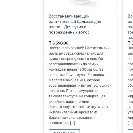
Восстанавливающий
Во
растительный бальзам для
ра
волос – Для сухих и
во
поврежденных волос
то
во
₸
3,590.00
₸
3
Восстанавливающий Растительный
Во
Бальзам создан специально для
Ба
сухих и поврежденных волос. Он
спе
восстанавливает их до самых
по
кончиков и делает в 30 раз более
пр
сильными**. Формула обогащена
по
Маслом Жожоба БИО, которое
ра
восстанавливает и питает волосяной
об
стержень. Его преимущество:
на
тающая текстура, не содержащая
жи
силикона, дарит прядям
пр
естественную мягкость и окутывает
во
их пленительным ароматом!
ут
Варианты использования: –
жи
наносите на [...]
[...]