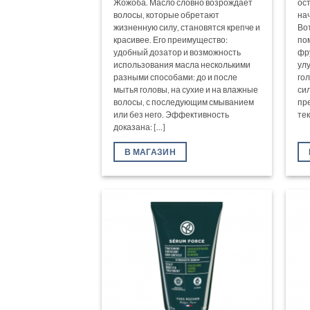
Жожоба. Масло словно возрождает
ос
волосы, которые обретают
на
жизненную силу, становятся крепче и
Во
красивее. Его преимущество:
по
удобный дозатор и возможность
фр
использования масла несколькими
ул
разными способами: до и после
го
мытья головы, на сухие и на влажные
си
волосы, с последующим смыванием
пр
или без него. Эффективность
тек
доказана: [...]
В МАГАЗИН