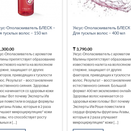
сус-Ополаскиватель БЛЕСК –
Уксус-Ополаскиватель БЛЕСК
я тусклых волос – 150 мл
Для тусклых волос – 400 мл
,300.00
₸
3,790.00
сус-Ополаскиватель с ароматом
Уксус-Ополаскиватель с ароматом
лины препятствует образованию
Малины препятствует образовани
весткового налета на волосяном
известкового налета на волосяном
ержне, защищает от других
стержне, защищает от других
кторов, приводящих к тусклости
факторов, приводящих к тусклости
лос. Результат – восстановление
волос. Результат – восстановление
тественного сияния. Здоровье
естественного сияния. Большой
лос начинается со здоровья кожи
формат 400 мл эксклюзивно онлай
ловы! Вот почему Эксперты Ив
Здоровье волос начинается со
ше поместили в сердце формулы
здоровья кожи головы! Вот почему
уктаны Агавы, которые в 2 раза
Эксперты Ив Роше поместили в
учшают микроциркуляцию* кожи
сердце формулы фруктаны Агавы,
ловы, что способствует росту
которые в 2 раза улучшают
ьных и [...]
микроциркуляцию* кожи [...]