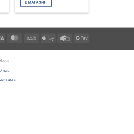
В МАГАЗИН
Visa
MasterCard
Cash
Apple
Credit
Google
On
Pay
Card
Pay
Delivery
About
О нас
Контакты