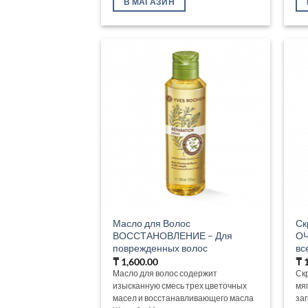
В МАГАЗИН
Масло для Волос
Ск
ВОССТАНОВЛЕНИЕ – Для
ОЧ
поврежденных волос
вс
₸
1,600.00
₸
1
Масло для волос содержит
Ск
изысканную смесь трех цветочных
мя
масел и восстанавливающего масла
за