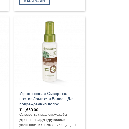
В МАГАЗИН
Укрепляющая Сыворотка
против Ломкости Волос – Для
поврежденных волос
₸
1,650.00
Сыворотка с маслом Жожоба
и
укрепляет структуру волос и
уменьшает их ломкость, защищает