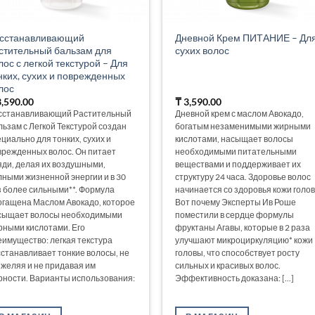
сстанавливающий
Дневной Крем ПИТАНИЕ – Дл
стительный бальзам для
сухих волос
лос с легкой текстурой – Для
нких, сухих и поврежденных
лос
,590.00
₸
3,590.00
сстанавливающий Растительный
Дневной крем с маслом Авокадо,
льзам с Легкой Текстурой создан
богатым незаменимыми жирными
циально для тонких, сухих и
кислотами, насыщает волосы
врежденных волос. Он питает
необходимыми питательными
яди, делая их воздушными,
веществами и поддерживает их
лными жизненной энергии и в 30
структуру 24 часа. Здоровье волос
з более сильными**. Формула
начинается со здоровья кожи голо
огащена Маслом Авокадо, которое
Вот почему Эксперты Ив Роше
сыщает волосы необходимыми
поместили в сердце формулы
рными кислотами. Его
фруктаны Агавы, которые в 2 раза
еимущество: легкая текстура
улучшают микроциркуляцию* кожи
сстанавливает тонкие волосы, не
головы, что способствует росту
яжеляя и не придавая им
сильных и красивых волос.
рности. Варианты использования:
Эффективность доказана: [...]