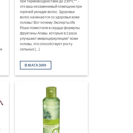
при термовоздействии до 230°C** –
это ваш незаменимый помощник при
горячей укладке волос. Здоровье
волос начинается со здоровья кожи
головы! Вот почему Эксперты Ив
Роше поместили в сердце формулы
фруктаны Агавы, которые в 2 раза
улучшают микроциркуляцию* кожи
головы, что способствует росту
се
сильных [...]
В МАГАЗИН