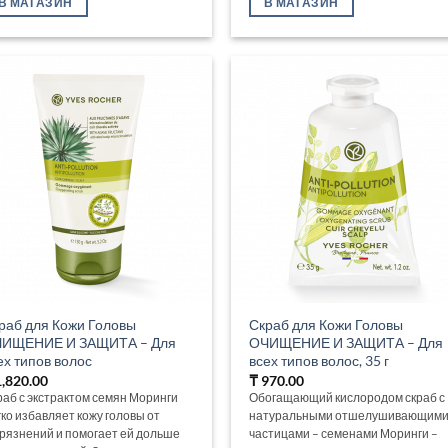
В МАГАЗИН
В МАГАЗИН
раб для Кожи Головы
Скраб для Кожи Головы
ИЩЕНИЕ И ЗАЩИТА – Для
ОЧИЩЕНИЕ И ЗАЩИТА – Для
ех типов волос
всех типов волос, 35 г
,820.00
₸
970.00
раб с экстрактом семян Моринги
Обогащающий кислородом скраб с
гко избавляет кожу головы от
натуральными отшелушивающим
грязнений и помогает ей дольше
частицами – семенами Моринги –