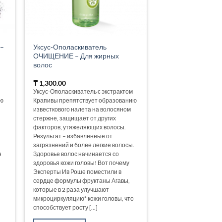
 –
Уксус-Ополаскиватель
ОЧИЩЕНИЕ – Для жирных
волос
₸
1,300.00
Уксус-Ополаскиватель с экстрактом
ю
Крапивы препятствует образованию
известкового налета на волосяном
стержне, защищает от других
факторов, утяжеляющих волосы.
Результат – избавленные от
загрязнений и более легкие волосы.
н
Здоровье волос начинается со
здоровья кожи головы! Вот почему
Эксперты Ив Роше поместили в
сердце формулы фруктаны Агавы,
которые в 2 раза улучшают
микроциркуляцию* кожи головы, что
способствует росту [...]