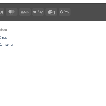
Visa
MasterCard
Cash
Apple
Credit
Google
On
Pay
Card
Pay
Delivery
About
О нас
Контакты