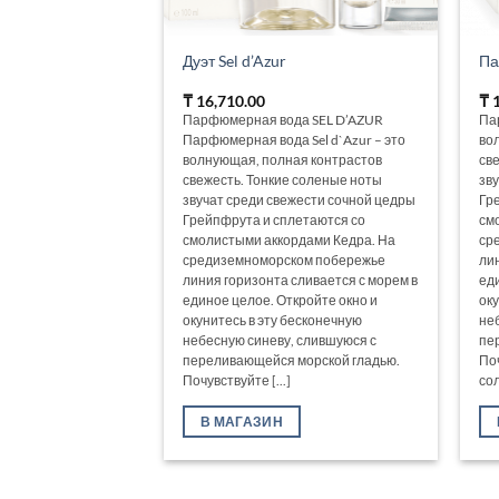
Дуэт Sel d’Azur
Па
₸
16,710.00
₸
1
Парфюмерная вода SEL D’AZUR
Па
Парфюмерная вода Sel d`Azur – это
во
волнующая, полная контрастов
св
свежесть. Тонкие соленые ноты
зв
звучат среди свежести сочной цедры
Гр
Грейпфрута и сплетаются со
см
смолистыми аккордами Кедра. На
ср
средиземноморском побережье
ли
линия горизонта сливается с морем в
ед
единое целое. Откройте окно и
ок
окунитесь в эту бесконечную
не
небесную синеву, слившуюся с
пе
переливающейся морской гладью.
По
Почувствуйте [...]
сол
В МАГАЗИН