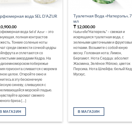
Туалетная Вода «Натюрэль», 7
рфюмерная вода SEL D’AZUR
мл
0,900.00
₸
12,000.00
рфюмерная вода Sel d`Azur – это
Naturelle”Натюрель” – свежая и
лнующая, полная контрастов
искрящаяся туалетная вода, с
ежесть. Тонкие соленые ноты
зелеными цветочными и фруктовы
учат среди свежести сочной цедры
нотками. Возьмите с собой юную
ейпфрута и сплетаются со
весну. Головная нота: Лимон,
олистыми аккордами Кедра. На
Бергамот. Нота Сердца: абсолют
едиземноморском побережье
Жасмина, Зелёное Яблоко, цветок
ния горизонта сливается с морем в
Персика. Нота Шлейфа: белый Кед
иное целое. Откройте окно и
Мускус.
унитесь в эту бесконечную
бесную синеву, слившуюся с
реливающейся морской гладью.
чувствуйте аромат свежего
еного бриза [...]
В МАГАЗИН
В МАГАЗИН