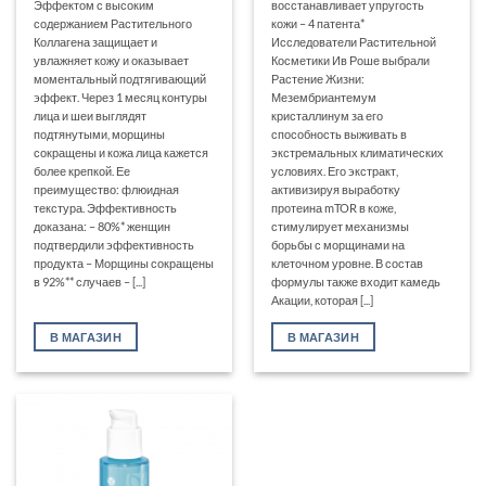
Эффектом с высоким
восстанавливает упругость
содержанием Растительного
кожи – 4 патента*
Коллагена защищает и
Исследователи Растительной
увлажняет кожу и оказывает
Косметики Ив Роше выбрали
моментальный подтягивающий
Растение Жизни:
эффект. Через 1 месяц контуры
Мезембриантемум
лица и шеи выглядят
кристаллинум за его
подтянутыми, морщины
способность выживать в
сокращены и кожа лица кажется
экстремальных климатических
более крепкой. Ее
условиях. Его экстракт,
преимущество: флюидная
активизируя выработку
текстура. Эффективность
протеина mTOR в коже,
доказана: – 80%* женщин
стимулирует механизмы
подтвердили эффективность
борьбы с морщинами на
продукта – Морщины сокращены
клеточном уровне. В состав
в 92%** случаев – [...]
формулы также входит камедь
Акации, которая [...]
В МАГАЗИН
В МАГАЗИН