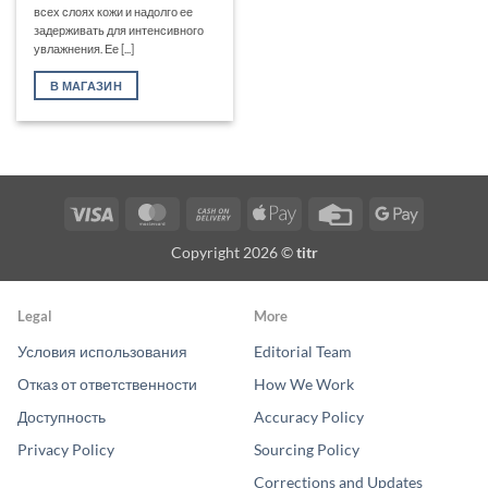
всех слоях кожи и надолго ее
задерживать для интенсивного
увлажнения. Ее [...]
В МАГАЗИН
Visa
MasterCard
Cash
Apple
Credit
Google
On
Pay
Card
Pay
Copyright 2026 ©
titr
Delivery
Legal
More
Условия использования
Editorial Team
Отказ от ответственности
How We Work
Доступность
Accuracy Policy
Privacy Policy
Sourcing Policy
Corrections and Updates