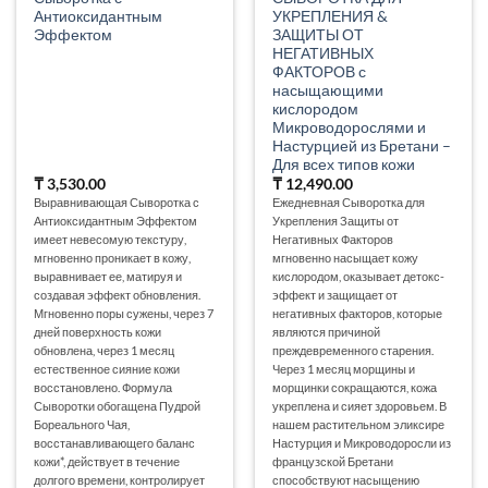
Антиоксидантным
УКРЕПЛЕНИЯ &
Эффектом
ЗАЩИТЫ ОТ
НЕГАТИВНЫХ
ФАКТОРОВ с
насыщающими
кислородом
Микроводорослями и
Настурцией из Бретани –
Для всех типов кожи
₸
3,530.00
₸
12,490.00
Выравнивающая Сыворотка с
Ежедневная Сыворотка для
Антиоксидантным Эффектом
Укрепления Защиты от
имеет невесомую текстуру,
Негативных Факторов
мгновенно проникает в кожу,
мгновенно насыщает кожу
выравнивает ее, матируя и
кислородом, оказывает детокс-
создавая эффект обновления.
эффект и защищает от
Мгновенно поры сужены, через 7
негативных факторов, которые
дней поверхность кожи
являются причиной
обновлена, через 1 месяц
преждевременного старения.
естественное сияние кожи
Через 1 месяц морщины и
восстановлено. Формула
морщинки сокращаются, кожа
Сыворотки обогащена Пудрой
укреплена и сияет здоровьем. В
Бореального Чая,
нашем растительном эликсире
восстанавливающего баланс
Настурция и Микроводоросли из
кожи*, действует в течение
французской Бретани
долгого времени, контролирует
способствуют насыщению