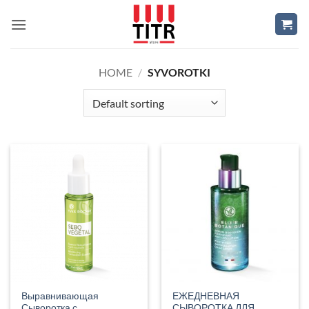
Skip
to
content
HOME
/
SYVOROTKI
Выравнивающая
ЕЖЕДНЕВНАЯ
Сыворотка с
СЫВОРОТКА ДЛЯ