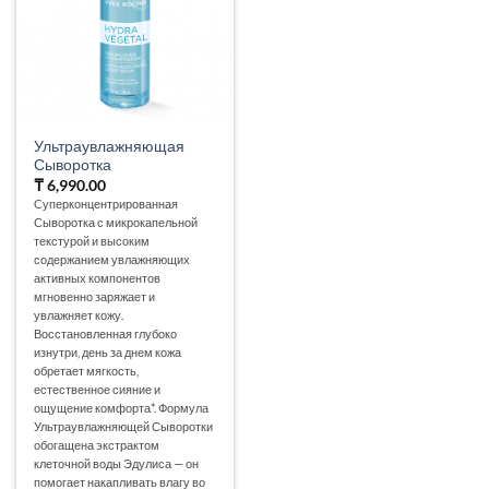
Ультраувлажняющая
Сыворотка
₸
6,990.00
Cуперконцентрированная
Сыворотка с микрокапельной
текстурой и высоким
содержанием увлажняющих
активных компонентов
мгновенно заряжает и
увлажняет кожу.
Восстановленная глубоко
изнутри, день за днем кожа
обретает мягкость,
естественное сияние и
ощущение комфорта*. Формула
Ультраувлажняющей Сыворотки
обогащена экстрактом
клеточной воды Эдулиса — он
помогает накапливать влагу во