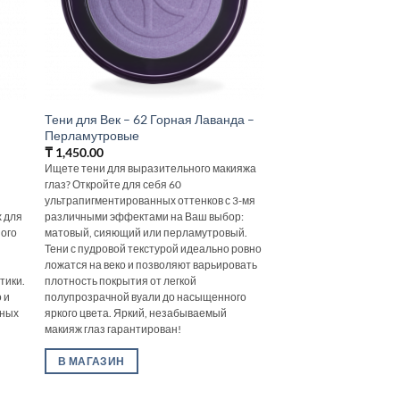
Тени для Век – 62 Горная Лаванда –
Перламутровые
₸
1,450.00
Ищете тени для выразительного макияжа
глаз? Откройте для себя 60
ультрапигментированных оттенков с 3-мя
х для
различными эффектами на Ваш выбор:
ного
матовый, сияющий или перламутровый.
Тени с пудровой текстурой идеально ровно
ложатся на веко и позволяют варьировать
тики.
плотность покрытия от легкой
 и
полупрозрачной вуали до насыщенного
нных
яркого цвета. Яркий, незабываемый
макияж глаз гарантирован!
В МАГАЗИН