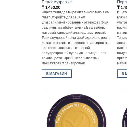
Перламутровые
Перл
₸
1,450.00
₸
1,4
Ищете тени для выразительного макияжа
Ищете
глаз? Откройте для себя 60
глаз?
ультрапигментированных оттенков с 3-мя
ультр
различными эффектами на Ваш выбор:
разли
матовый, сияющий или перламутровый.
матов
Тени с пудровой текстурой идеально ровно
Тени 
ложатся на веко и позволяют варьировать
ложат
плотность покрытия от легкой
плотн
полупрозрачной вуали до насыщенного
полуп
яркого цвета. Яркий, незабываемый
ярког
макияж глаз гарантирован!
макия
В МАГАЗИН
В 