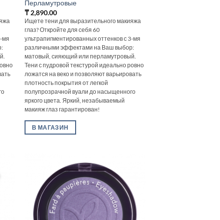
Перламутровые
₸
2,890.00
ияжа
Ищете тени для выразительного макияжа
глаз? Откройте для себя 60
3-мя
ультрапигментированных оттенков с 3-мя
:
различными эффектами на Ваш выбор:
й.
матовый, сияющий или перламутровый.
ровно
Тени с пудровой текстурой идеально ровно
вать
ложатся на веко и позволяют варьировать
плотность покрытия от легкой
го
полупрозрачной вуали до насыщенного
яркого цвета. Яркий, незабываемый
макияж глаз гарантирован!
В МАГАЗИН