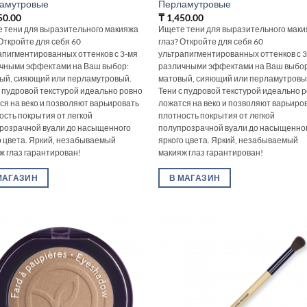
амутровые
Перламутровые
50.00
₸
1,450.00
 тени для выразительного макияжа
Ищете тени для выразительного мак
 Откройте для себя 60
глаз? Откройте для себя 60
апигментированных оттенков с 3-мя
ультрапигментированных оттенков с 
чными эффектами на Ваш выбор:
различными эффектами на Ваш выбор
ый, сияющий или перламутровый.
матовый, сияющий или перламутровы
с пудровой текстурой идеально ровно
Тени с пудровой текстурой идеально 
ся на веко и позволяют варьировать
ложатся на веко и позволяют варьиро
ость покрытия от легкой
плотность покрытия от легкой
розрачной вуали до насыщенного
полупрозрачной вуали до насыщенно
о цвета. Яркий, незабываемый
яркого цвета. Яркий, незабываемый
ж глаз гарантирован!
макияж глаз гарантирован!
МАГАЗИН
В МАГАЗИН