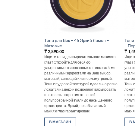
Тени для Век – 46 Яркий Лимон –
Тени
Матовые
– Пе
₸
2,890.00
₸
1,4
Ищете тени для выразительного макияжа
Ищете
глаз? Откройте для себя 60
глаз?
ультрапигментированных оттенков с 3-мя
ультр
различными эффектами на Ваш выбор:
разли
матовый, сияющий или перламутровый.
матов
Тени с пудровой текстурой идеально ровно
Тени 
ложатся на веко и позволяют варьировать
ложат
плотность покрытия от легкой
плотн
полупрозрачной вуали до насыщенного
полуп
яркого цвета. Яркий, незабываемый
ярког
макияж глаз гарантирован!
макия
В МАГАЗИН
В 