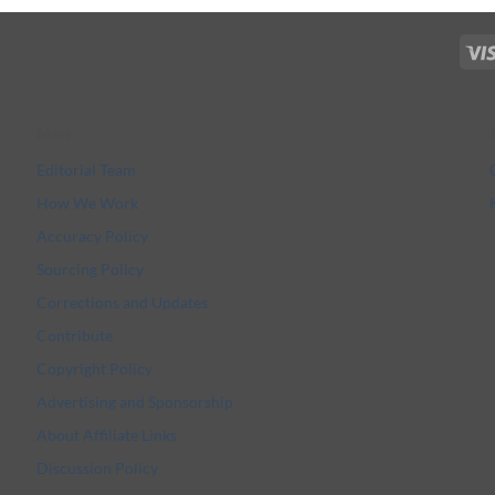
More
Editorial Team
How We Work
Accuracy Policy
Sourcing Policy
Corrections and Updates
Contribute
Copyright Policy
Advertising and Sponsorship
About Affiliate Links
Discussion Policy