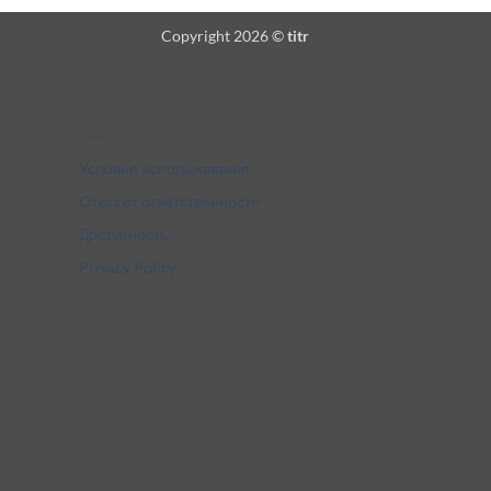
Copyright 2026 ©
titr
Legal
Условия использования
Отказ от ответственности
Доступность
Privacy Policy