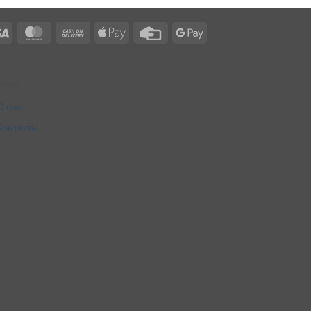
Visa
MasterCard
Cash
Apple
Credit
Google
On
Pay
Card
Pay
Delivery
About
О нас
Контакты