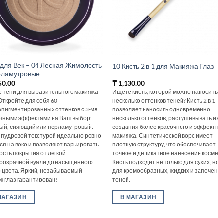
 для Век – 04 Лесная Жимолость
10 Кисть 2 в 1 для Макияжа Глаз
рламутровые
50.00
₸
1,130.00
 тени для выразительного макияжа
Ищете кисть, которой можно наносить
 Откройте для себя 60
несколько оттенков теней? Кисть 2 в 1
апигментированных оттенков с 3-мя
позволяет наносить одновременно
чными эффектами на Ваш выбор:
несколько оттенков, растушевывать и
ый, сияющий или перламутровый.
создания более красочного и эффект
с пудровой текстурой идеально ровно
макияжа. Синтетической ворс имеет
ся на веко и позволяют варьировать
плотную структуру, что обеспечивает
ость покрытия от легкой
точное и деликатное нанесение косме
розрачной вуали до насыщенного
Кисть подходит не только для сухих, но
о цвета. Яркий, незабываемый
для кремообразных, жидких и запече
ж глаз гарантирован!
теней.
МАГАЗИН
В МАГАЗИН