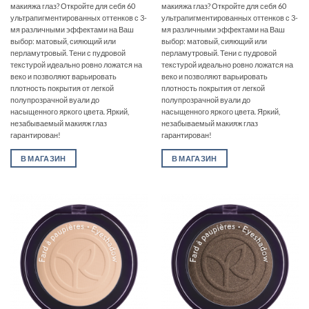
макияжа глаз? Откройте для себя 60
макияжа глаз? Откройте для себя 60
ультрапигментированных оттенков с 3-
ультрапигментированных оттенков с 3-
мя различными эффектами на Ваш
мя различными эффектами на Ваш
выбор: матовый, сияющий или
выбор: матовый, сияющий или
перламутровый. Тени с пудровой
перламутровый. Тени с пудровой
текстурой идеально ровно ложатся на
текстурой идеально ровно ложатся на
веко и позволяют варьировать
веко и позволяют варьировать
плотность покрытия от легкой
плотность покрытия от легкой
полупрозрачной вуали до
полупрозрачной вуали до
насыщенного яркого цвета. Яркий,
насыщенного яркого цвета. Яркий,
незабываемый макияж глаз
незабываемый макияж глаз
гарантирован!
гарантирован!
В МАГАЗИН
В МАГАЗИН