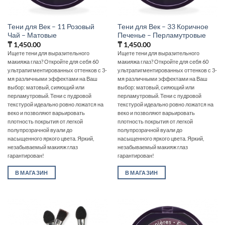
Тени для Век – 11 Розовый
Тени для Век – 33 Коричное
Чай – Матовые
Печенье – Перламутровые
₸
1,450.00
₸
1,450.00
Ищете тени для выразительного
Ищете тени для выразительного
макияжа глаз? Откройте для себя 60
макияжа глаз? Откройте для себя 60
ультрапигментированных оттенков с 3-
ультрапигментированных оттенков с 3-
мя различными эффектами на Ваш
мя различными эффектами на Ваш
выбор: матовый, сияющий или
выбор: матовый, сияющий или
перламутровый. Тени с пудровой
перламутровый. Тени с пудровой
текстурой идеально ровно ложатся на
текстурой идеально ровно ложатся на
веко и позволяют варьировать
веко и позволяют варьировать
плотность покрытия от легкой
плотность покрытия от легкой
полупрозрачной вуали до
полупрозрачной вуали до
насыщенного яркого цвета. Яркий,
насыщенного яркого цвета. Яркий,
незабываемый макияж глаз
незабываемый макияж глаз
гарантирован!
гарантирован!
В МАГАЗИН
В МАГАЗИН