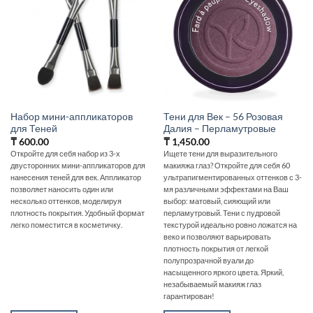
Набор мини-аппликаторов
Тени для Век – 56 Розовая
для Теней
Далия – Перламутровые
₸
600.00
₸
1,450.00
Откройте для себя набор из 3-х
Ищете тени для выразительного
двусторонних мини-аппликаторов для
макияжа глаз? Откройте для себя 60
нанесения теней для век. Аппликатор
ультрапигментированных оттенков с 3-
позволяет наносить один или
мя различными эффектами на Ваш
несколько оттенков, моделируя
выбор: матовый, сияющий или
плотность покрытия. Удобный формат
перламутровый. Тени с пудровой
легко поместится в косметичку.
текстурой идеально ровно ложатся на
веко и позволяют варьировать
плотность покрытия от легкой
полупрозрачной вуали до
насыщенного яркого цвета. Яркий,
незабываемый макияж глаз
гарантирован!