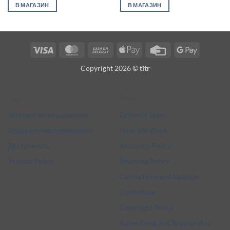
В МАГАЗИН
В МАГАЗИН
Visa
MasterCard
Cash
Apple
Credit
Google
On
Pay
Card
Pay
Copyright 2026 ©
titr
Delivery
Legal
More
Условия использования
Editorial Team
Отказ от ответственности
How We Work
Доступность
Accuracy Policy
Privacy Policy
Sourcing Policy
Corrections and Updates
Contribute
Copyright Policy
Advertising and Sponsorship