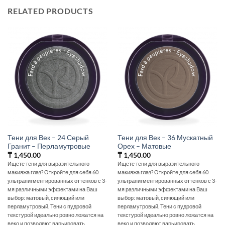
RELATED PRODUCTS
Тени для Век – 24 Серый
Тени для Век – 36 Мускатный
Гранит – Перламутровые
Орех – Матовые
₸
1,450.00
₸
1,450.00
Ищете тени для выразительного
Ищете тени для выразительного
макияжа глаз? Откройте для себя 60
макияжа глаз? Откройте для себя 60
ультрапигментированных оттенков с 3-
ультрапигментированных оттенков с 3-
мя различными эффектами на Ваш
мя различными эффектами на Ваш
выбор: матовый, сияющий или
выбор: матовый, сияющий или
перламутровый. Тени с пудровой
перламутровый. Тени с пудровой
текстурой идеально ровно ложатся на
текстурой идеально ровно ложатся на
веко и позволяют варьировать
веко и позволяют варьировать