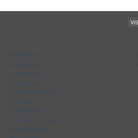
More
Editorial Team
How We Work
Accuracy Policy
Sourcing Policy
Corrections and Updates
Contribute
Copyright Policy
Advertising and Sponsorship
About Affiliate Links