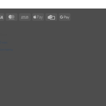
Visa
MasterCard
Cash
Apple
Credit
Google
On
Pay
Card
Pay
Delivery
About
О нас
Контакты