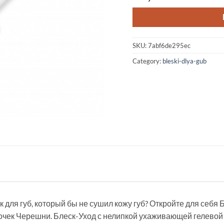
SKU:
7abf6de295ec
Category:
bleski-dlya-gub
для губ, который бы не сушил кожу губ? Откройте для себя 
чек Черешни. Блеск-Уход с нелипкой ухаживающей гелевой т