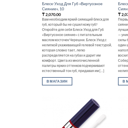
Блеск-Уход Для Губ «Виртуозное
Блес
Сияние», 10
Сиян
₸
2,070.00
₸
2,0
Вам необходим яркий сияющий блеск для
Первы
губ, который бы не сушил кожу губ?
сияни
Откройте для себя Блеск-Уход для Губ
лучши
«Виртуозное сияние» с питательным
— уни
маслом косточек Черешни. Блеск-Уход с
силы 
нелипкой ухаживающей гелевой текстурой,
один 
которая словно тает, легко
напол
распределяется на губах и дарит им
восхи
комфорт. Цвета из многочисленной
Собер
палитры ярких оттенков подчеркивают
оттен
естественный тон губ, придавая им [...]
нелипк
В МАГАЗИН
В 