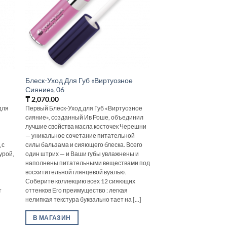
Блеск-Уход Для Губ «Виртуозное
Сияние», 06
₸
2,070.00
для
Первый Блеск-Уход для Губ «Виртуозное
сияние», созданный Ив Роше, объединил
лучшие свойства масла косточек Черешни
— уникальное сочетание питательной
 с
силы бальзама и сияющего блеска. Всего
урой,
один штрих — и Ваши губы увлажнены и
наполнены питательными веществами под
восхитительной глянцевой вуалью.
Соберите коллекцию всех 12 сияющих
т
оттенков Его преимущество : легкая
]
нелипкая текстура буквально тает на [...]
В МАГАЗИН