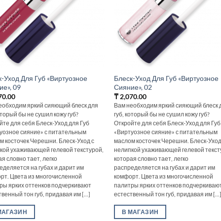
к-Уход Для Губ «Виртуозное
Блеск-Уход Для Губ «Виртуозное
ие», 09
Сияние», 02
70.00
₸
2,070.00
еобходим яркий сияющий блеск для
Вам необходим яркий сияющий блеск 
оторый бы не сушил кожу губ?
губ, который бы не сушил кожу губ?
йте для себя Блеск-Уход для Губ
Откройте для себя Блеск-Уход для Губ
уозное сияние» с питательным
«Виртуозное сияние» с питательным
м косточек Черешни. Блеск-Уход с
маслом косточек Черешни. Блеск-Уход
кой ухаживающей гелевой текстурой,
нелипкой ухаживающей гелевой текст
я словно тает, легко
которая словно тает, легко
еделяется на губах и дарит им
распределяется на губах и дарит им
рт. Цвета из многочисленной
комфорт. Цвета из многочисленной
ры ярких оттенков подчеркивают
палитры ярких оттенков подчеркиваю
венный тон губ, придавая им [...]
естественный тон губ, придавая им [...
МАГАЗИН
В МАГАЗИН