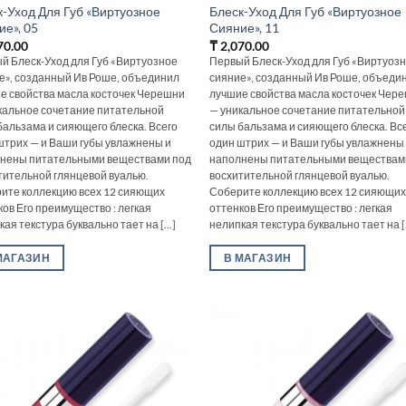
к-Уход Для Губ «Виртуозное
Блеск-Уход Для Губ «Виртуозное
ие», 05
Сияние», 11
70.00
₸
2,070.00
й Блеск-Уход для Губ «Виртуозное
Первый Блеск-Уход для Губ «Виртуоз
е», созданный Ив Роше, объединил
сияние», созданный Ив Роше, объеди
е свойства масла косточек Черешни
лучшие свойства масла косточек Чер
кальное сочетание питательной
— уникальное сочетание питательной
бальзама и сияющего блеска. Всего
силы бальзама и сияющего блеска. Вс
штрих — и Ваши губы увлажнены и
один штрих — и Ваши губы увлажнены
нены питательными веществами под
наполнены питательными веществам
тительной глянцевой вуалью.
восхитительной глянцевой вуалью.
ите коллекцию всех 12 сияющих
Соберите коллекцию всех 12 сияющи
ков Его преимущество : легкая
оттенков Его преимущество : легкая
ая текстура буквально тает на [...]
нелипкая текстура буквально тает на [.
МАГАЗИН
В МАГАЗИН