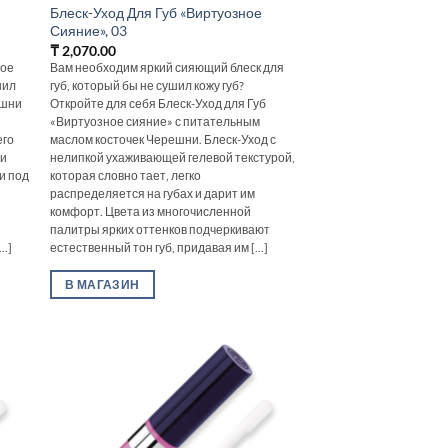
Блеск-Уход Для Губ «Виртуозное
Сияние», 03
₸
2,070.00
ное
Вам необходим яркий сияющий блеск для
нил
губ, который бы не сушил кожу губ?
ешни
Откройте для себя Блеск-Уход для Губ
«Виртуозное сияние» с питательным
его
маслом косточек Черешни. Блеск-Уход с
 и
нелипкой ухаживающей гелевой текстурой,
и под
которая словно тает, легко
распределяется на губах и дарит им
х
комфорт. Цвета из многочисленной
палитры ярких оттенков подчеркивают
..]
естественный тон губ, придавая им [...]
В МАГАЗИН