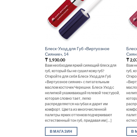
Блеск-Уход для Губ «Виртуозное
Блес
Сияние», 14
Сиян
₸
1,930.00
₸
2,0
Вам необходим яркий сияющий блеск для
Вам н
губ, который бы не сушил кожу губ?
губ, к
Откройте для себя Блеск-Уход для Губ
Откро
«Виртуозное сияние» с питательным
«Вирт
маслом косточек Черешни. Блеск-Уход с
масло
нелипкой ухаживающей гелевой текстурой,
нелип
которая словно тает, легко
котора
распределяется на губах и дарит им
распр
комфорт. Цвета из многочисленной
комфо
палитры ярких оттенков подчеркивают
палит
естественный тон губ, придавая им [...]
естест
В МАГАЗИН
В 