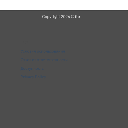
Copyright 2026 ©
titr
Legal
Условия использования
Отказ от ответственности
Доступность
Privacy Policy