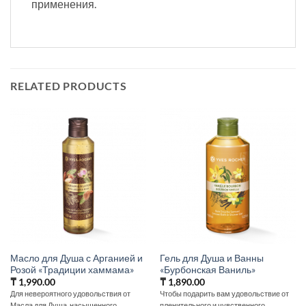
применения.
RELATED PRODUCTS
Масло для Душа с Арганией и
Гель для Душа и Ванны
Розой «Традиции хаммама»
«Бурбонская Ваниль»
₸
1,990.00
₸
1,890.00
Для невероятного удовольствия от
Чтобы подарить вам удовольствие от
Масла для Душа, насыщенного
пленительного и чувственного