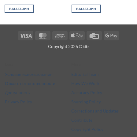
В МАГАЗИН
В МАГАЗИН
Visa
MasterCard
Cash
Apple
Credit
Google
On
Pay
Card
Pay
Copyright 2026 ©
titr
Delivery
Legal
More
Условия использования
Editorial Team
Отказ от ответственности
How We Work
Доступность
Accuracy Policy
Privacy Policy
Sourcing Policy
Corrections and Updates
Contribute
Copyright Policy