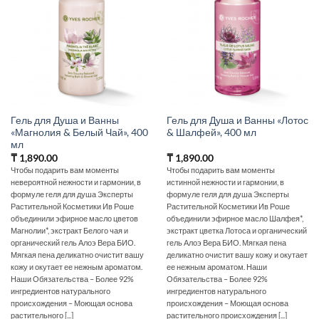
Гель для Душа и Ванны
Гель для Душа и Ванны «Лотос
«Магнолия & Белый Чай», 400
& Шалфей», 400 мл
мл
₸
1,890.00
₸
1,890.00
Чтобы подарить вам моменты
Чтобы подарить вам моменты
невероятной нежности и гармонии, в
истинной нежности и гармонии, в
формуле геля для душа Эксперты
формуле геля для душа Эксперты
Растительной Косметики Ив Роше
Растительной Косметики Ив Роше
объединили эфирное масло цветов
объединили эфирное масло Шалфея*,
Магнолии*, экстракт Белого чая и
экстракт цветка Лотоса и органический
органический гель Алоэ Вера БИО.
гель Алоэ Вера БИО. Мягкая пена
Мягкая пена деликатно очистит вашу
деликатно очистит вашу кожу и окутает
кожу и окутает ее нежным ароматом.
ее нежным ароматом. Наши
Наши Обязательства – Более 92%
Обязательства – Более 92%
ингредиентов натурального
ингредиентов натурального
происхождения – Моющая основа
происхождения – Моющая основа
растительного [...]
растительного происхождения [...]