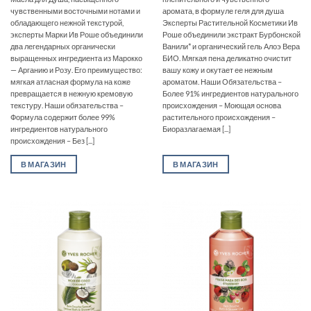
чувственными восточными нотами и
аромата, в формуле геля для душа
обладающего нежной текстурой,
Эксперты Растительной Косметики Ив
эксперты Марки Ив Роше объединили
Роше объединили экстракт Бурбонской
два легендарных органически
Ванили* и органический гель Алоэ Вера
выращенных ингредиента из Марокко
БИО. Мягкая пена деликатно очистит
— Арганию и Розу. Его преимущество:
вашу кожу и окутает ее нежным
мягкая атласная формула на коже
ароматом. Наши Обязательства –
превращается в нежную кремовую
Более 91% ингредиентов натурального
текстуру. Наши обязательства –
происхождения – Моющая основа
Формула содержит более 99%
растительного происхождения –
ингредиентов натурального
Биоразлагаемая [...]
происхождения – Без [...]
В МАГАЗИН
В МАГАЗИН