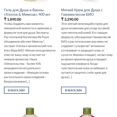
Гель для Душа и Ванны
Мягкий Крем для Душа с
«Хлопок & Мимоза», 400 мл
Гамамелисом БИО
₸
1,890.00
₸
3,290.00
Чтобы подарить вам моменты
Этот мягкий непенящийся крем для
невероятной нежности и гармонии, в
душа незаменим для ухода за самой
формуле геля для душа Эксперты
чувствительной кожей. Его тающая
Растительной Косметики Ив Роше
формула, обогащенная Гамамелисом
объединили абсолют Мимозы*,
БИО и растительными маслами, не
экстракт Хлопка и органический гель
содержит сульфатов*, мгновенно
Алоэ Вера БИО. Мягкая пена деликатно
успокаивает и защищает кожу от
очистит вашу кожу и окутает ее
сухости, бережно очищает, питает кожу
нежным ароматом. Наши
во время принятия душа и придает
Обязательства – Более 92%
ощущение комфорта. Когда
ингредиентов натурального
чувствительная кожа ослабевает и
происхождения – Моющая основа
пытается защитить себя, крем для
растительного происхождения –
душа [...]
Биоразлагаемая [...]
В МАГАЗИН
В МАГАЗИН