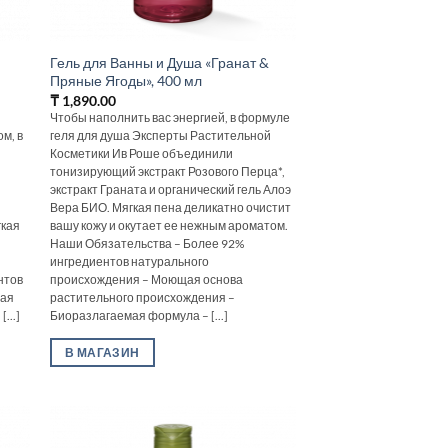
Гель для Ванны и Душа «Гранат &
Пряные Ягоды», 400 мл
₸
1,890.00
Чтобы наполнить вас энергией, в формуле
м, в
геля для душа Эксперты Растительной
Косметики Ив Роше объединили
тонизирующий экстракт Розового Перца*,
экстракт Граната и органический гель Алоэ
Вера БИО. Мягкая пена деликатно очистит
гкая
вашу кожу и окутает ее нежным ароматом.
Наши Обязательства – Более 92%
ингредиентов натурального
нтов
происхождения – Моющая основа
щая
растительного происхождения –
...]
Биоразлагаемая формула – [...]
В МАГАЗИН