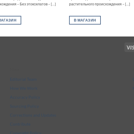
ождения – Без этоксилатов – [...]
растительного происхождения – [...]
МАГАЗИН
В МАГАЗИН
More
Editorial Team
How We Work
Accuracy Policy
Sourcing Policy
Corrections and Updates
Contribute
Copyright Policy