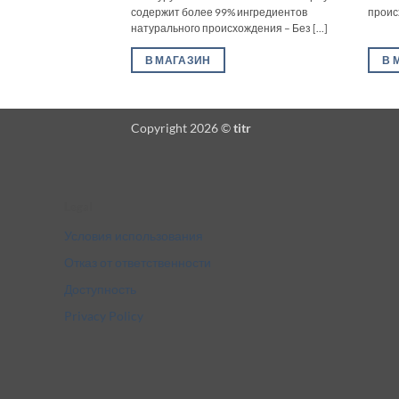
содержит более 99% ингредиентов
происх
натурального происхождения – Без [...]
В МАГАЗИН
В 
Copyright 2026 ©
titr
Legal
Условия использования
Отказ от ответственности
Доступность
Privacy Policy