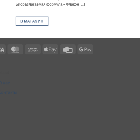
Биоразлагаемая формула – Флакон [...]
В МАГАЗИН
Visa
MasterCard
Cash
Apple
Credit
Google
On
Pay
Card
Pay
Delivery
About
О нас
Контакты