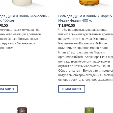
 для Душа и Ванны «Кокосовый
Гель для Душа и Ванны «Тиаре &
, 400 мл
Иланг-Иланг», 400 мл
90.00
₸
1,890.00
 очищает кожу, окутывая ее
Чтобы подарить вам наслаждение
венным и манящим ароматом
пленительным и чувственным аромато
ового Ореха. Погрузитесь в
формуле геля для душа Эксперты
феру неги и бесконечной
Растительной Косметики Ив Роше
венности!
объединили эфирное масло Иланг-
Иланга*, экстракт цветов Тиаре и
органический гель Алоэ Вера БИО. Мя
пена деликатно очистит вашу кожу и
окутает ее нежным ароматом. Наши
Обязательства – Более 98% ингредие
натурального происхождения – Мою
основа растительного происхождения [
МАГАЗИН
В МАГАЗИН