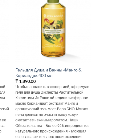
Гель для Душа и Ванны «Манго &
Кориандр», 400 мл
₸
1,890.00
ной
Чтобы наполнить вас энергией, в формуле
 для
геля для душа Эксперты Растительной
ики
Косметики Ив Роше объединили эфирное
масло Кориандра*, экстракт Манго и
еский
органический гель Алоэ Вера БИО. Мягкая
пена деликатно очистит вашу кожу и
т ее
окутает ее нежным ароматом. Наши
ва –
Обязательства – Более 92% ингредиентов
о
натурального происхождения – Моющая
основа растительного происхождения –