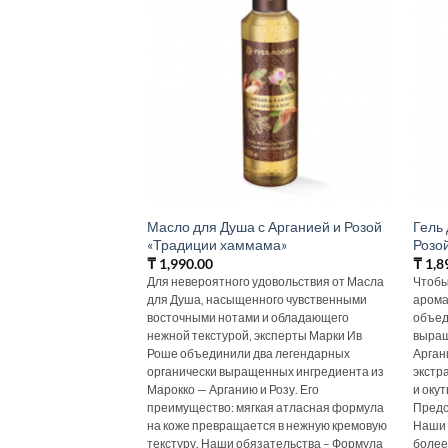
Масло для Душа с Арганией и Розой
Гель
«Традиции хаммама»
Розо
₸
1,990.00
₸
1,8
Для невероятного удовольствия от Масла
Чтобы
для Душа, насыщенного чувственными
арома
восточными нотами и обладающего
объед
нежной текстурой, эксперты Марки Ив
выращ
Роше объединили два легендарных
Арган
органически выращенных ингредиента из
экстр
Марокко — Арганию и Розу. Его
и оку
преимущество: мягкая атласная формула
Предс
на коже превращается в нежную кремовую
Наши 
текстуру. Наши обязательства – Формула
более