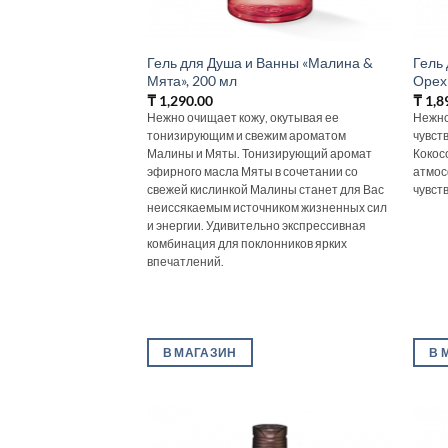
Гель для Душа и Ванны «Малина &
Гель
Мята», 200 мл
Орех»
₸
1,290.00
₸
1,8
Нежно очищает кожу, окутывая ее
Нежно
тонизирующим и свежим ароматом
чувст
Малины и Мяты. Тонизирующий аромат
Кокос
эфирного масла Мяты в сочетании со
атмос
свежей кислинкой Малины станет для Вас
чувст
неиссякаемым источником жизненных сил
и энергии. Удивительно экспрессивная
комбинация для поклонников ярких
впечатлений.
В МАГАЗИН
В 