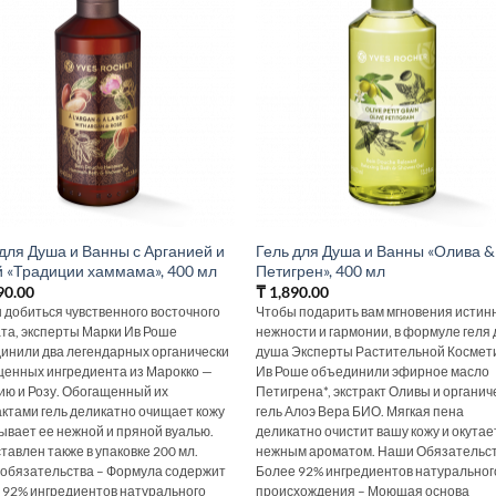
 для Душа и Ванны с Арганией и
Гель для Душа и Ванны «Олива &
й «Традиции хаммама», 400 мл
Петигрен», 400 мл
90.00
₸
1,890.00
 добиться чувственного восточного
Чтобы подарить вам мгновения истин
та, эксперты Марки Ив Роше
нежности и гармонии, в формуле геля
инили два легендарных органически
душа Эксперты Растительной Космет
енных ингредиента из Марокко —
Ив Роше объединили эфирное масло
ию и Розу. Обогащенный их
Петигрена*, экстракт Оливы и органич
актами гель деликатно очищает кожу
гель Алоэ Вера БИО. Мягкая пена
тывает ее нежной и пряной вуалью.
деликатно очистит вашу кожу и окутае
тавлен также в упаковке 200 мл.
нежным ароматом. Наши Обязательст
обязательства – Формула содержит
Более 92% ингредиентов натуральног
 92% ингредиентов натурального
происхождения – Моющая основа