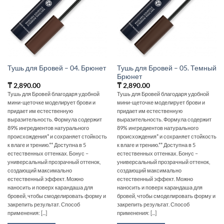
Тушь для Бровей – 05. Темный
Тушь для Бровей – 04. Брюнет
Брюнет
₸
2,890.00
₸
2,890.00
Тушь для Бровей благодаря удобной
Тушь для Бровей благодаря удобной
мини-щеточке моделирует брови и
мини-щеточке моделирует брови и
придает им естественную
придает им естественную
выразительность. Формула содержит
выразительность. Формула содержит
89% ингредиентов натурального
89% ингредиентов натурального
происхождения* и сохраняет стойкость
происхождения* и сохраняет стойкость
к влаге и трению.** Доступна в 5
к влаге и трению.** Доступна в 5
естественных оттенках. Бонус –
естественных оттенках. Бонус –
универсальный прозрачный оттенок,
универсальный прозрачный оттенок,
создающий максимально
создающий максимально
естественный эффект. Можно
естественный эффект. Можно
наносить и поверх карандаша для
наносить и поверх карандаша для
бровей, чтобы смоделировать форму и
бровей, чтобы смоделировать форму и
закрепить результат. Способ
закрепить результат. Способ
применения: [...]
применения: [...]