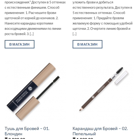
происхождения.* Доступен в 5 оттенках
уложить брови и добиться
с естественным финишем. Способ
естественного результата. Доступен в
применения: 1. Расчешите брови
5 естественных оттенках. Способ
щеточкой от корней до кончиков. 2.
применения: 1. Придайте бровям
Нанесите карандаш короткими
желаемую форму с помощью удобной
восходящими движениями по линии
щеточки. 2. Очертите линию бровей и
роста бровей. 3. [...]
[...]
В МАГАЗИН
В МАГАЗИН
Тушь для Бровей – 01.
Карандаш для Бровей – 02.
Блондин
Пепельный