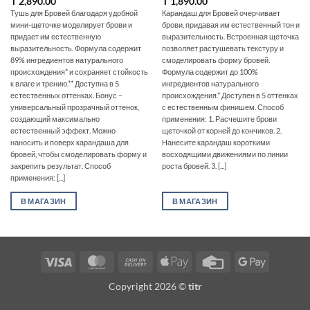
₸
2,890.00
₸
1,890.00
Тушь для Бровей благодаря удобной
Карандаш для Бровей очерчивает
мини-щеточке моделирует брови и
брови, придавая им естественный тон и
придает им естественную
выразительность. Встроенная щеточка
выразительность. Формула содержит
позволяет растушевать текстуру и
89% ингредиентов натурального
смоделировать форму бровей.
происхождения* и сохраняет стойкость
Формула содержит до 100%
к влаге и трению.** Доступна в 5
ингредиентов натурального
естественных оттенках. Бонус –
происхождения.* Доступен в 5 оттенках
универсальный прозрачный оттенок,
с естественным финишем. Способ
создающий максимально
применения: 1. Расчешите брови
естественный эффект. Можно
щеточкой от корней до кончиков. 2.
наносить и поверх карандаша для
Нанесите карандаш короткими
бровей, чтобы смоделировать форму и
восходящими движениями по линии
закрепить результат. Способ
роста бровей. 3. [...]
применения: [...]
В МАГАЗИН
В МАГАЗИН
Visa
MasterCard
Cash
Apple
Credit
Google
On
Pay
Card
Pay
Copyright 2026 ©
titr
Delivery