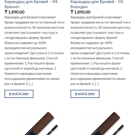
Карандаш для Бровей – 04.
Карандаш для Бровей – 01.
Брюнет
Блондин
₸
1,890.00
₸
1,890.00
Карандаш для Бровей очерчивает
Карандаш для Бровей очерчивает
брови, придавая им естественный тон и
брови, придавая им естественный тон и
выразительность. Встроенная щеточка
выразительность. Встроенная щеточка
позволяет растушевать текстуру и
позволяет растушевать текстуру и
смоделировать форму бровей.
смоделировать форму бровей.
Формула содержит до 100%
Формула содержит до 100%
ингредиентов натурального
ингредиентов натурального
происхождения.* Доступен в 5 оттенках
происхождения.* Доступен в 5 оттенках
с естественным финишем. Способ
с естественным финишем. Способ
применения: 1. Расчешите брови
применения: 1. Расчешите брови
щеточкой от корней до кончиков. 2.
щеточкой от корней до кончиков. 2.
Нанесите карандаш короткими
Нанесите карандаш короткими
восходящими движениями по линии
восходящими движениями по линии
роста бровей. 3. [...]
роста бровей. 3. [...]
В МАГАЗИН
В МАГАЗИН