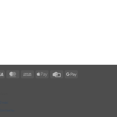
Visa
MasterCard
Cash
Apple
Credit
Google
On
Pay
Card
Pay
Delivery
About
О нас
Контакты