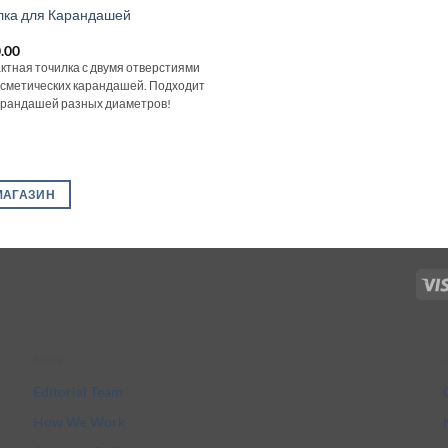
лка для Карандашей
.00
ктная точилка с двумя отверстиями
осметических карандашей. Подходит
арандашей разных диаметров!
МАГАЗИН
More
Editorial Team
How We Work