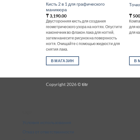
Кисть 2 в 1 для графического
Точи
маникюра
₸
3,190.00
₸
500
Двусторонняя кисть для создания
Компа
геометрического узора на ногтях. Опустите
для к
наконечник во флакон лака для ногтей,
для к
затем нанесите рисунок на поверхность
ногтя. Очищайте с помощью жидкости для
снятия лака.
В МАГАЗИН
В 
Copyright 2026 ©
titr
Legal
Условия использования
Отказ от ответственности