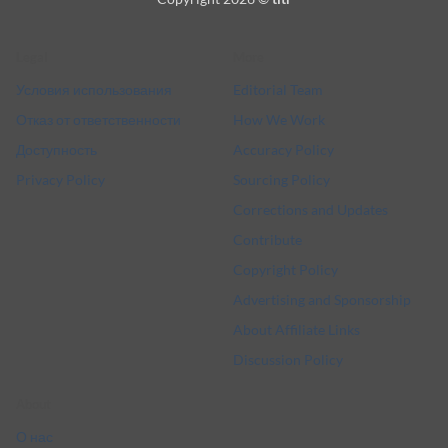
Delivery
Legal
More
Условия использования
Editorial Team
Отказ от ответственности
How We Work
Доступность
Accuracy Policy
Privacy Policy
Sourcing Policy
Corrections and Updates
Contribute
Copyright Policy
Advertising and Sponsorship
About Affiliate Links
Discussion Policy
About
О нас