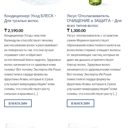
Кондиционер-Уход БЛЕСК –
Уксус-Ополаскиватель
Для тусклых волос
ОЧИЩЕНИЕ и ЗАЩИТА – Для
всех типов волос
₸
2,190.00
₸
1,300.00
Кондиционер-Уход с маслом
Уксус-ополаскиватель с эстрактом
Календулы способствует легкому
семян Моринги препятствует
расчесыванию волос и разглаживает
образованию известкового налета на
их поверхность так, что они лучше
волосяном стержне, очищает волосы
отражают свет и обретают
от загрязняющих частиц, которые не
естественный блеск надолго. Здоровье
дают им дышать и препятствуют
волос начинается со здоровья кожи
блеску волос. Здоровье волос
головы! Вот почему Эксперты Ив Роше
начинается со здоровья кожи головы!
поместили в сердце формулы
Вот почему Эксперты Ив Роше
фруктаны Агавы, которые в 2 раза
поместили в сердце формулы
улучшают микроциркуляцию* кожи
фруктаны Агавы, которые в 2 раза
головы, что способствует росту
улучшают микроциркуляцию* кожи
сильных и красивых [...]
головы, что способствует росту [...]
В МАГАЗИН
В МАГАЗИН