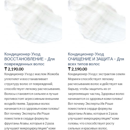
Кондиционер-Уход
Кондиционер-Уход
ВОССТАНОВЛЕНИЕ – Для
ОЧИЩЕНИЕ И ЗАЩИТА – Для
поврежденных волос
всех типов волос
₸
2,190.00
₸
2,190.00
Кондиционер-Уход с маслом Жожоба
Кондиционер-Уход с экстрактом семян
уплотняет и восстанавливает
Моринги способствует легкому
структуру волос от повреждений,
расчесыванию волос и действует как
способствует легкому расчесыванию.
барьер, чтобы защитить их от
Волосы становятся сильнее и лучше
загрязняющих частиц. Здоровье волос
противостоят агрессивным внешним
начинается со здоровья кожи головы!
воздействиям. Здоровье волос
Вот почему Эксперты Ив Роше
начинается со здоровья кожи головы!
поместили в сердце формулы
Вот почему Эксперты Ив Роше
фруктаны Агавы, которые в 2 раза
поместили в сердце формулы
улучшают микроциркуляцию* кожи
фруктаны Агавы, которые в 2 раза
головы, что способствует росту
улучшают микроциркуляцию* кожи
сильных и красивых волос.