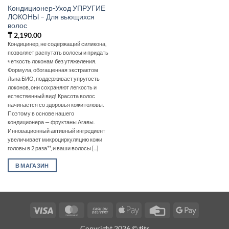
Кондиционер-Уход УПРУГИЕ
ЛОКОНЫ – Для вьющихся
волос
₸
2,190.00
Кондицинер, не содержащий силикона,
позволяет распутать волосы и придать
четкость локонам без утяжеления.
Формула, обогащенная экстрактом
Льна БИО, поддерживает упругость
локонов, они сохраняют легкость и
естественный вид! Красота волос
начинается со здоровья кожи головы.
Поэтому в основе нашего
кондиционера — фруктаны Агавы.
Инновационный активный ингредиент
увеличивает микроциркуляцию кожи
головы в 2 раза**, и ваши волосы [...]
В МАГАЗИН
Visa
MasterCard
Cash
Apple
Credit
Google
On
Pay
Card
Pay
Copyright 2026 ©
titr