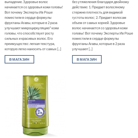
выпадение. Здоровье волос
без утяжеления благодаря двойному
начинается со здоровья кожи головы!
действию: 1. Придает волосяному
Вот почему Эксперты Ив Роше
стержню плотность для видимой
поместили в сердце формулы
густоты волос; 2. Придает волосам
фруктаны Агавы, которые в 2 раза
объем от самых корней. Здоровье
улучшают микроциркуляцию* кожи
волос начинается со здоровья кожи
головы, что способствует росту
головы! Вот почему Эксперты Ив Роше
сильных и красивых волос. Его
поместили в сердце формулы
преимущество: легкая текстура,
фруктаны Агавы, которые в 2 раза
которую легко наносить от самых [...]
улучшают [...]
В МАГАЗИН
В МАГАЗИН