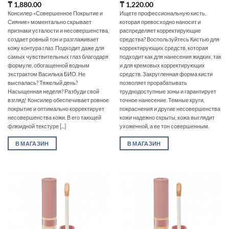
₸
1,880.00
₸
1,220.00
Консилер «Совершенное Покрытие и
Ищете профессиональную кисть,
Сияние» моментально скрывает
которая превосходно наносит и
признаки усталости и несовершенства,
распределяет корректирующие
создает ровный тон и разглаживает
средства? Воспользуйтесь Кистью для
кожу контура глаз. Подходит даже для
корректирующих средств, которая
самых чувствительных глаз благодаря
подходит как для нанесения жидких, так
формуле, обогащенной водным
и для кремовых корректирующих
экстрактом Василька БИО. Не
средств. Закругленная форма кисти
выспалась? Тяжелый день?
позволяет прорабатывать
Насыщенная неделя? Разбуди свой
труднодоступные зоны и гарантирует
взгляд! Консилер обеспечивает ровное
точное нанесение. Темные круги,
покрытие и оптимально корректирует
покраснения и другие несовершенства
несовершенства кожи. В его тающей
кожи надежно скрыты, кожа выглядит
флюидной текстуре [...]
ухоженной, а ее тон совершенным.
В МАГАЗИН
В МАГАЗИН