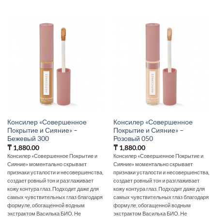
Консилер «Совершенное
Консилер «Совершенное
Покрытие и Сияние» –
Покрытие и Сияние» –
Бежевый 300
Розовый 050
₸
1,880.00
₸
1,880.00
Консилер «Совершенное Покрытие и
Консилер «Совершенное Покрытие и
Сияние» моментально скрывает
Сияние» моментально скрывает
признаки усталости и несовершенства,
признаки усталости и несовершенства,
создает ровный тон и разглаживает
создает ровный тон и разглаживает
кожу контура глаз. Подходит даже для
кожу контура глаз. Подходит даже для
самых чувствительных глаз благодаря
самых чувствительных глаз благодаря
формуле, обогащенной водным
формуле, обогащенной водным
экстрактом Василька БИО. Не
экстрактом Василька БИО. Не