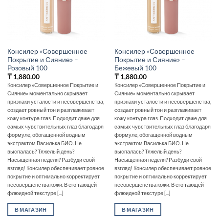
Консилер «Совершенное
Консилер «Совершенное
Покрытие и Сияние» –
Покрытие и Сияние» –
Розовый 100
Бежевый 100
₸
1,880.00
₸
1,880.00
Консилер «Совершенное Покрытие и
Консилер «Совершенное Покрытие и
Сияние» моментально скрывает
Сияние» моментально скрывает
признаки усталости и несовершенства,
признаки усталости и несовершенства,
создает ровный тон и разглаживает
создает ровный тон и разглаживает
кожу контура глаз. Подходит даже для
кожу контура глаз. Подходит даже для
самых чувствительных глаз благодаря
самых чувствительных глаз благодаря
формуле, обогащенной водным
формуле, обогащенной водным
экстрактом Василька БИО. Не
экстрактом Василька БИО. Не
выспалась? Тяжелый день?
выспалась? Тяжелый день?
Насыщенная неделя? Разбуди свой
Насыщенная неделя? Разбуди свой
взгляд! Консилер обеспечивает ровное
взгляд! Консилер обеспечивает ровное
покрытие и оптимально корректирует
покрытие и оптимально корректирует
несовершенства кожи. В его тающей
несовершенства кожи. В его тающей
флюидной текстуре [...]
флюидной текстуре [...]
В МАГАЗИН
В МАГАЗИН