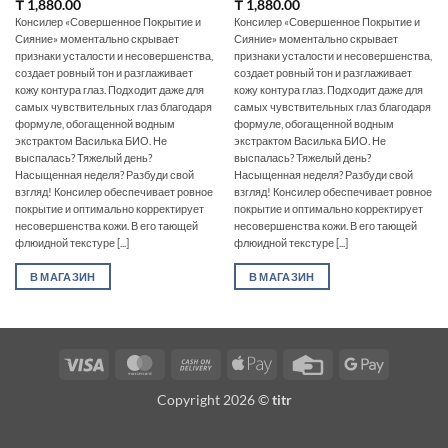
₸
1,880.00
₸
1,880.00
Консилер «Совершенное Покрытие и
Консилер «Совершенное Покрытие и
Сияние» моментально скрывает
Сияние» моментально скрывает
признаки усталости и несовершенства,
признаки усталости и несовершенства,
создает ровный тон и разглаживает
создает ровный тон и разглаживает
кожу контура глаз. Подходит даже для
кожу контура глаз. Подходит даже для
самых чувствительных глаз благодаря
самых чувствительных глаз благодаря
формуле, обогащенной водным
формуле, обогащенной водным
экстрактом Василька БИО. Не
экстрактом Василька БИО. Не
выспалась? Тяжелый день?
выспалась? Тяжелый день?
Насыщенная неделя? Разбуди свой
Насыщенная неделя? Разбуди свой
взгляд! Консилер обеспечивает ровное
взгляд! Консилер обеспечивает ровное
покрытие и оптимально корректирует
покрытие и оптимально корректирует
несовершенства кожи. В его тающей
несовершенства кожи. В его тающей
флюидной текстуре [...]
флюидной текстуре [...]
В МАГАЗИН
В МАГАЗИН
Visa
MasterCard
Cash
Apple
Credit
Google
On
Pay
Card
Pay
Copyright 2026 ©
titr
Delivery