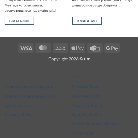
Мечты, в которых цветы,
Душа Bois de Sauge Во время [...]
распустившиеся под знойным [...]
В МАГАЗИН
В МАГАЗИН
Visa
MasterCard
Cash
Apple
Credit
Google
On
Pay
Card
Pay
Copyright 2026 ©
titr
Delivery
Legal
More
Условия использования
Editorial Team
Отказ от ответственности
How We Work
Доступность
Accuracy Policy
Privacy Policy
Sourcing Policy
Corrections and Updates
Contribute