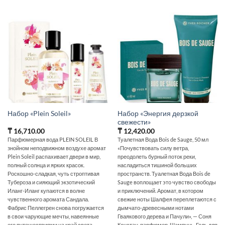
Набор «Энергия дерзкой
Набор «Plein Soleil»
свежести»
₸
16,710.00
₸
12,420.00
Парфюмерная вода PLEIN SOLEIL В
Туалетная Вода Bois de Sauge, 50 мл
знойном неподвижном воздухе аромат
«Почувствовать силу ветра,
Plein Soleil распахивает двери в мир,
преодолеть бурный поток реки,
полный солнца и ярких красок.
насладиться тишиной больших
Роскошно-сладкая, чуть строптивая
пространств. Туалетная Вода Bois de
Тубероза и сияющий экзотический
Sauge воплощает это чувство свободы
Иланг-Иланг купаются в волне
и приключений. Аромат, в котором
чувственного аромата Сандала.
свежие ноты Шалфея переплетаются с
Фабрис Пеллегрен снова погружается
дымчато-древесными нотами
в свои чарующие мечты, навеянные
Гваякового дерева и Пачули», — Соня
его путешествиями на край света.
Констан, парфюмер. Шампунь-Гель для