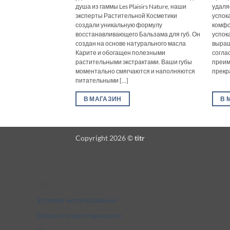
душа из гаммы Les Plaisirs Nature, наши
удаляе
эксперты Растительной Косметики
успок
создали уникальную формулу
комфо
восстанавливающего Бальзама для губ. Он
успок
создан на основе натурального масла
выращ
Карите и обогащен полезными
согла
растительными экстрактами. Ваши губы
преим
моментально смягчаются и наполняются
прекра
питательными [...]
В МАГАЗИН
В 
Copyright 2026 ©
titr
Legal
Условия использования
Отказ от ответственности