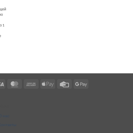
ущей
но
з 1
е
-
Visa
MasterCard
Cash
Apple
Credit
Google
On
Pay
Card
Pay
Delivery
About
О нас
Контакты