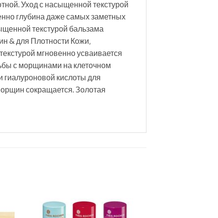
отной. Уход с насыщенной текстурой
венно глубина даже самых заметных
сыщенной текстурой бальзама
ин & для Плотности Кожи‚
текстурой мгновенно усваивается
ьбы с морщинами на клеточном
 и гиалуроновой кислоты для
морщин сокращается. Золотая