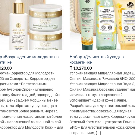
р «Возрождение молодости» в
Набор «Деликатный уход» в
етичке
косметичке
020.00
₸
10,270.00
отка-Корректор для Молодости
Успокаивающая Мицеллярная Вода Д
 50 мл Сыворотка-Корректор для
Снятия Макияжа c Ромашкой БИО, 200
ости Кожи с Растительным
Успокаивающая Мицеллярная Вода Д
ром бутонов Сирени мгновенно
Снятия Макияжа бережно удаляет ма
т кожу более гладкой, однородной и
и очищает кожу от загрязнений,
ей. День за днем морщины менее
успокаивает и дарит коже сияние.
ны, кожа обретает упругость, цвет
Разработана для чувствительной кожи
становится более ровным. Через 1
преимущества: освежающая водная
 применения кожа становится более
текстура смягчает кожу. Корректирую
ой и наполненной жизненной силой.
Зеленый Крем с Концентратом Ромаш
Корректор для Молодости Кожи – для
БИО – Для чувствительной кожи, склон
покраснениям, [...]