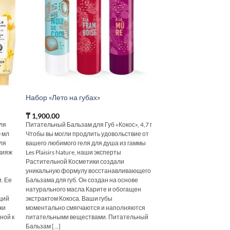
Набор «Лето на губах»
₸
1,900.00
ля
Питательный Бальзам для Губ «Кокос», 4,7 г
 мл
Чтобы вы могли продлить удовольствие от
ля
вашего любимого геля для душа из гаммы
кияж
Les Plaisirs Nature, наши эксперты
Растительной Косметики создали
уникальную формулу восстанавливающего
. Ее
Бальзама для губ. Он создан на основе
натурального масла Карите и обогащен
щий
экстрактом Кокоса. Ваши губы
ки
моментально смягчаются и наполняются
ной к
питательными веществами. Питательный
Бальзам [...]