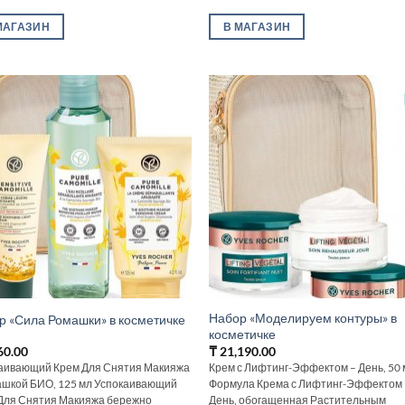
МАГАЗИН
В МАГАЗИН
Набор «Моделируем контуры» в
р «Сила Ромашки» в косметичке
косметичке
60.00
₸
21,190.00
аивающий Крем Для Снятия Макияжа
Крем с Лифтинг-Эффектом – День, 50 
ашкой БИО, 125 мл Успокаивающий
Формула Крема с Лифтинг-Эффектом 
Для Снятия Макияжа бережно
День, обогащенная Растительным