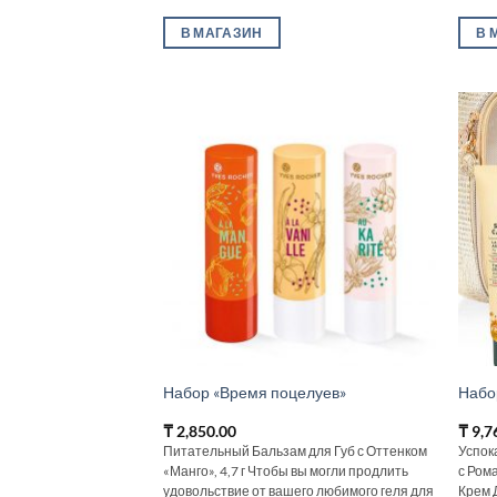
В МАГАЗИН
В 
Набор «Время поцелуев»
Набо
₸
2,850.00
₸
9,7
Питательный Бальзам для Губ с Оттенком
Успок
«Манго», 4,7 г Чтобы вы могли продлить
с Ром
удовольствие от вашего любимого геля для
Крем 