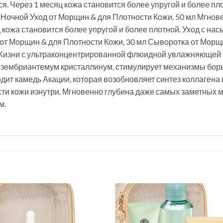
. Через 1 месяц кожа становится более упругой и более пл
. Ночной Уход от Морщин & для Плотности Кожи, 50 мл Мгно
 кожа становится более упругой и более плотной. Уход с на
 от Морщин & для Плотности Кожи, 30 мл Сыворотка от Морщ
Жизни с ультраконцентрированной флюидной увлажняющей 
Мезембриантемум кристаллинум‚ стимулирует механизмы бор
дит камедь Акации‚ которая возобновляет синтез коллагена
сти кожи изнутри. Мгновенно глубина даже самых заметных 
м.