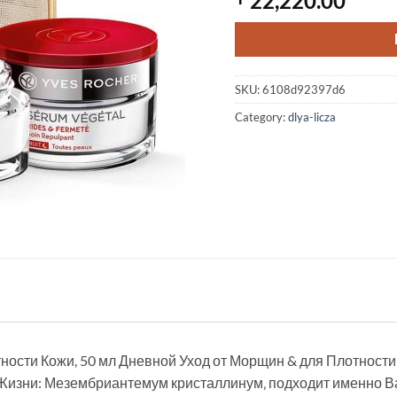
22,220.00
SKU:
6108d92397d6
Category:
dlya-licza
ности Кожи, 50 мл Дневной Уход от Морщин & для Плотности 
Жизни: Мезембриантемум кристаллинум‚ подходит именно Ва