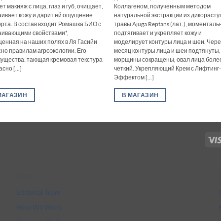
т макияж с лица, глаз и губ, очищает,
Коллагеном, полученным методом
аивает кожу и дарит ей ощущение
натуральной экстракции из дикораст
рта. В состав входит Ромашка БИО с
травы Ajuga Reptans (лат.), моменталь
аивающими свойствами*,
подтягивает и укрепляет кожу и
енная на наших полях в Ля Гасийи
моделирует контуры лица и шеи. Чере
сно правилам агроэкологии. Его
месяц контуры лица и шеи подтянуты,
ущества: тающая кремовая текстура
морщины сокращены, овал лица боле
сно [...]
четкий. Укрепляющий Крем с Лифтинг
Эффектом [...]
МАГАЗИН
В МАГАЗИН
More
Editorial Team
How We Work