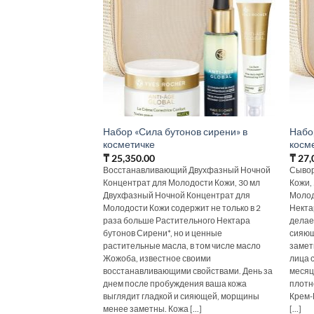
Набор «Сила бутонов сирени» в
Набо
косметичке
косм
₸
25,350.00
₸
27,
Восстанавливающий Двухфазный Ночной
Сывор
Концентрат для Молодости Кожи, 30 мл
Кожи,
Двухфазный Ночной Концентрат для
Молод
Молодости Кожи содержит не только в 2
Некта
раза больше Растительного Нектара
делае
бутонов Сирени*, но и ценные
сияющ
растительные масла, в том числе масло
замет
Жожоба, известное своими
лица 
восстанавливающими свойствами. День за
месяц
днем после пробуждения ваша кожа
плотн
выглядит гладкой и сияющей, морщины
Крем-
менее заметны. Кожа [...]
[...]