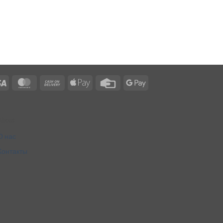
Visa
MasterCard
Cash
Apple
Credit
Google
On
Pay
Card
Pay
Delivery
About
О нас
Контакты