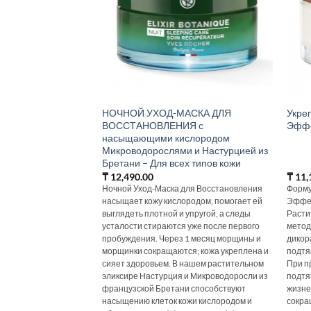
НОЧНОЙ УХОД-МАСКА ДЛЯ
Укре
ВОССТАНОВЛЕНИЯ с
Эффе
насыщающими кислородом
Микроводорослями и Настурцией из
Бретани – Для всех типов кожи
₸
12,490.00
₸
11,
Ночной Уход-Маска для Восстановления
Форму
насыщает кожу кислородом, помогает ей
Эффек
выглядеть плотной и упругой, а следы
Расти
усталости стираются уже после первого
метод
пробуждения. Через 1 месяц морщины и
дикора
морщинки сокращаются; кожа укреплена и
подтя
сияет здоровьем. В нашем растительном
При п
эликсире Настурция и Микроводоросли из
подтя
французской Бретани способствуют
жизне
насыщению клеток кожи кислородом и
сокра