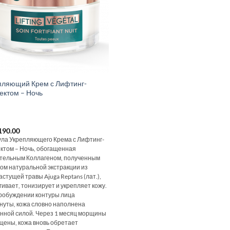
пляющий Крем с Лифтинг-
ктом – Ночь
190.00
ла Укрепляющего Крема с Лифтинг-
том – Ночь, обогащенная
тельным Коллагеном, полученным
ом натуральной экстракции из
стущей травы Ajuga Reptans (лат.),
гивает, тонизирует и укрепляет кожу.
робуждении контуры лица
нуты, кожа словно наполнена
нной силой. Через 1 месяц морщины
щены, кожа вновь обретает