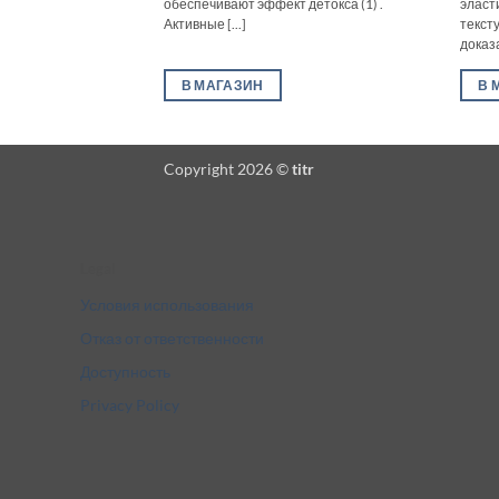
обеспечивают эффект детокса (1) .
эласт
Активные [...]
текст
доказа
В МАГАЗИН
В 
Copyright 2026 ©
titr
Legal
Условия использования
Отказ от ответственности
Доступность
Privacy Policy