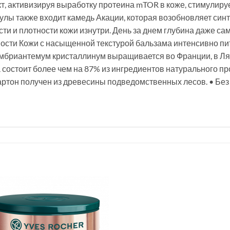
акт, активизируя выработку протеина mTOR в коже, стимули
улы также входит камедь Акации, которая возобновляет син
сти и плотности кожи изнутри. День за днем глубина даже с
сти Кожи с насыщенной текстурой бальзама интенсивно пита
ембриантемум кристаллинум выращивается во Франции, в Ля 
 состоит более чем на 87% из ингредиентов натурального п
артон получен из древесины подведомственных лесов. • Без