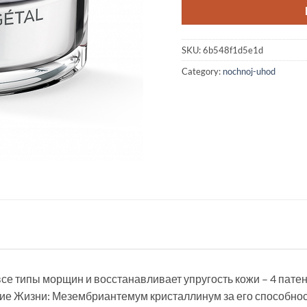
SKU:
6b548f1d5e1d
Category:
nochnoj-uhod
се типы морщин и восстанавливает упругость кожи – 4 пате
ие Жизни: Мезембриантемум кристаллинум за его способно