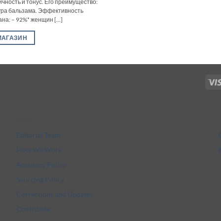
ичность и тонус. Его преимущество:
ура бальзама. Эффективность
на: – 92%* женщин [...]
МАГАЗИН
More
Editorial Team
How We Work
Accuracy Policy
Sourcing Policy
Corrections and Updates
Contribute