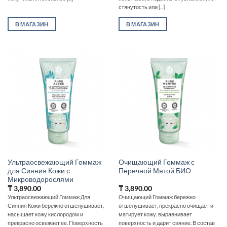
стянутость или [...]
В МАГАЗИН
В МАГАЗИН
Ультраосвежающий Гоммаж
Очищающий Гоммаж с
для Сияния Кожи с
Перечной Мятой БИО
Микроводорослями
₸
3,890.00
₸
3,890.00
Ультраосвежающий Гоммаж Для
Очищающий Гоммаж бережно
Сияния Кожи бережно отшелушивает,
отшелушивает, прекрасно очищает и
насыщает кожу кислородом и
матирует кожу. выравнивает
прекрасно освежает ее. Поверхность
поверхность и дарит сияние. В состав