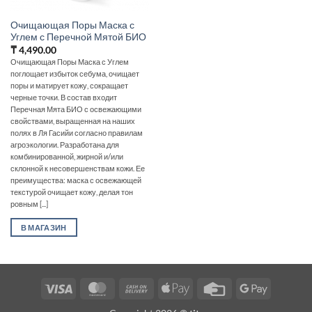
Очищающая Поры Маска с
Углем с Перечной Мятой БИО
₸
4,490.00
Очищающая Поры Маска с Углем
поглощает избыток себума, очищает
поры и матирует кожу, сокращает
черные точки. В состав входит
Перечная Мята БИО с освежающими
свойствами, выращенная на наших
полях в Ля Гасийи согласно правилам
агроэкологии. Разработана для
комбинированной, жирной и/или
склонной к несовершенствам кожи. Ее
преимущества: маска с освежающей
текстурой очищает кожу, делая тон
ровным [...]
В МАГАЗИН
Visa
MasterCard
Cash
Apple
Credit
Google
On
Pay
Card
Pay