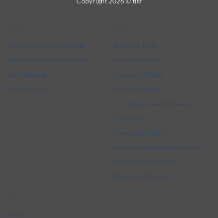
Copyright 2026 ©
titr
Delivery
Legal
More
Условия использования
Editorial Team
Отказ от ответственности
How We Work
Доступность
Accuracy Policy
Privacy Policy
Sourcing Policy
Corrections and Updates
Contribute
Copyright Policy
Advertising and Sponsorship
About Affiliate Links
Discussion Policy
About
О нас