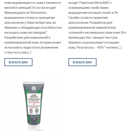
кожи выравнивается, кожа становится
входит Перечная Мята БИО с
мягкой и сияющей. В состав входят
освежающими свойствами,
Микроводоросли Tetraselmis,
выращенная на наших полях в Ля
выращенные согласно принципам
Гасийи согласно правилам
агроэкологии у берегов Бретани, во
агроэкологии. Разработан для
Франции, и обладающие способностью
комбинированной, жирной и/или
насыщать кожу кислородом*.
склонной к несовершенствам кожи. Его
Разработано для нормальной и
преимущества: тающая текстура
комбинированной кожи, которая может
бережно отшелушивает и очищает
испытывать недостаток увлажнения,
кожу. Результаты: – 85%* человек [...]
стянутость или [...]
В МАГАЗИН
В МАГАЗИН