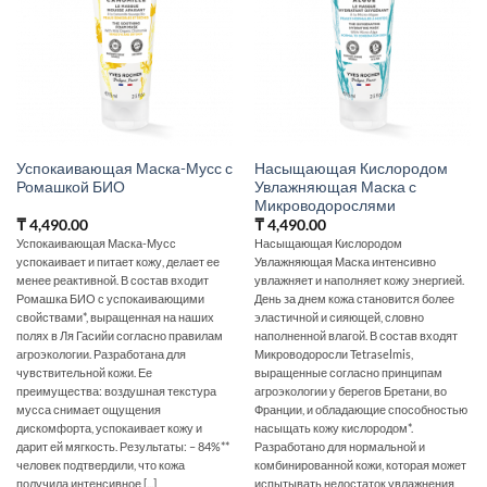
Успокаивающая Маска-Мусс с
Насыщающая Кислородом
Ромашкой БИО
Увлажняющая Маска с
Микроводорослями
₸
4,490.00
₸
4,490.00
Успокаивающая Маска-Мусс
Насыщающая Кислородом
успокаивает и питает кожу, делает ее
Увлажняющая Маска интенсивно
менее реактивной. В состав входит
увлажняет и наполняет кожу энергией.
Ромашка БИО с успокаивающими
День за днем кожа становится более
свойствами*, выращенная на наших
эластичной и сияющей, словно
полях в Ля Гасийи согласно правилам
наполненной влагой. В состав входят
агроэкологии. Разработана для
Микроводоросли Tetraselmis,
чувствительной кожи. Ее
выращенные согласно принципам
преимущества: воздушная текстура
агроэкологии у берегов Бретани, во
мусса снимает ощущения
Франции, и обладающие способностью
дискомфорта, успокаивает кожу и
насыщать кожу кислородом*.
дарит ей мягкость. Результаты: – 84%**
Разработано для нормальной и
человек подтвердили, что кожа
комбинированной кожи, которая может
получила интенсивное [...]
испытывать недостаток увлажнения,