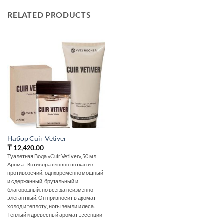
RELATED PRODUCTS
Набор Cuir Vetiver
₸
12,420.00
Туалетная Вода «Cuir Vetiver», 50 мл
Аромат Ветивера словно соткан из
противоречий: одновременно мощный
и сдержанный, брутальный и
благородный, но всегда неизменно
элегантный. Он привносит в аромат
холод и теплоту, ноты земли и леса.
Теплый и древесный аромат эссенции