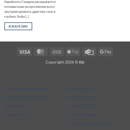
Карибского Сандала раскрывается
нотками кожи на протяжении всего
звучания аромата, даря ему силу и
глубину. Бобы [...]
В МАГАЗИН
Visa
MasterCard
Cash
Apple
Credit
Google
On
Pay
Card
Pay
Copyright 2026 ©
titr
Delivery
Legal
More
Условия использования
Editorial Team
Отказ от ответственности
How We Work
Доступность
Accuracy Policy
Privacy Policy
Sourcing Policy
Corrections and Updates