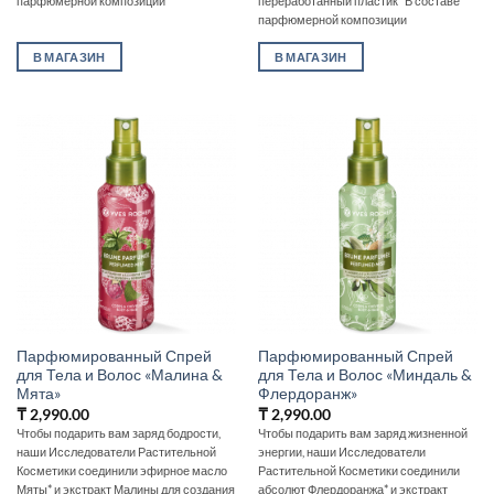
парфюмерной композиции
переработанный пластик *В составе
парфюмерной композиции
В МАГАЗИН
В МАГАЗИН
Парфюмированный Спрей
Парфюмированный Спрей
для Тела и Волос «Малина &
для Тела и Волос «Миндаль &
Мята»
Флердоранж»
₸
2,990.00
₸
2,990.00
Чтобы подарить вам заряд бодрости,
Чтобы подарить вам заряд жизненной
наши Исследователи Растительной
энергии, наши Исследователи
Косметики соединили эфирное масло
Растительной Косметики соединили
Мяты* и экстракт Малины для создания
абсолют Флердоранжа* и экстракт