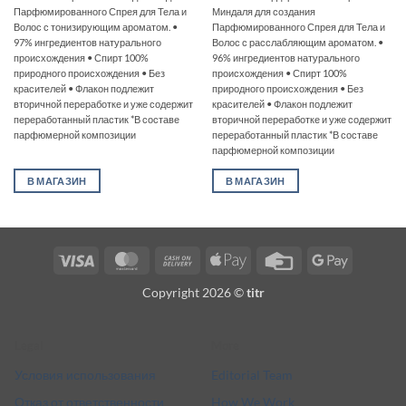
Парфюмированного Спрея для Тела и
Миндаля для создания
Волос с тонизирующим ароматом. •
Парфюмированного Спрея для Тела и
97% ингредиентов натурального
Волос с расслабляющим ароматом. •
происхождения • Спирт 100%
96% ингредиентов натурального
природного происхождения • Без
происхождения • Спирт 100%
красителей • Флакон подлежит
природного происхождения • Без
вторичной переработке и уже содержит
красителей • Флакон подлежит
переработанный пластик *В составе
вторичной переработке и уже содержит
парфюмерной композиции
переработанный пластик *В составе
парфюмерной композиции
В МАГАЗИН
В МАГАЗИН
Visa
MasterCard
Cash
Apple
Credit
Google
On
Pay
Card
Pay
Copyright 2026 ©
titr
Delivery
Legal
More
Условия использования
Editorial Team
Отказ от ответственности
How We Work