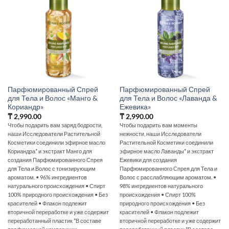
Парфюмированный Спрей
Парфюмированный Спрей
для Тела и Волос «Манго &
для Тела и Волос «Лаванда &
Кориандр»
Ежевика»
₸
2,990.00
₸
2,990.00
Чтобы подарить вам заряд бодрости,
Чтобы подарить вам моменты
наши Исследователи Растительной
нежности, наши Исследователи
Косметики соединили эфирное масло
Растительной Косметики соединили
Кориандра* и экстракт Манго для
эфирное масло Лаванды* и экстракт
создания Парфюмированного Спрея
Ежевики для создания
для Тела и Волос с тонизирующим
Парфюмированного Спрея для Тела и
ароматом. • 96% ингредиентов
Волос с расслабляющим ароматом. •
натурального происхождения • Спирт
98% ингредиентов натурального
100% природного происхождения • Без
происхождения • Спирт 100%
красителей • Флакон подлежит
природного происхождения • Без
вторичной переработке и уже содержит
красителей • Флакон подлежит
переработанный пластик *В составе
вторичной переработке и уже содержит