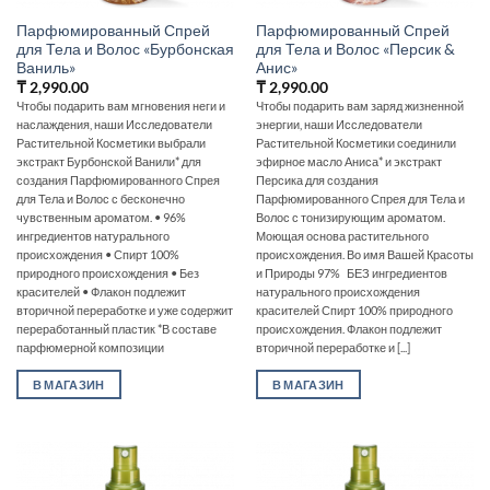
Парфюмированный Спрей
Парфюмированный Спрей
для Тела и Волос «Бурбонская
для Тела и Волос «Персик &
Ваниль»
Анис»
₸
2,990.00
₸
2,990.00
Чтобы подарить вам мгновения неги и
Чтобы подарить вам заряд жизненной
наслаждения, наши Исследователи
энергии, наши Исследователи
Растительной Косметики выбрали
Растительной Косметики соединили
экстракт Бурбонской Ванили* для
эфирное масло Аниса* и экстракт
создания Парфюмированного Спрея
Персика для создания
для Тела и Волос с бесконечно
Парфюмированного Спрея для Тела и
чувственным ароматом. • 96%
Волос с тонизирующим ароматом.
ингредиентов натурального
Моющая основа растительного
происхождения • Спирт 100%
происхождения. Во имя Вашей Красоты
природного происхождения • Без
и Природы 97% БЕЗ ингредиентов
красителей • Флакон подлежит
натурального происхождения
вторичной переработке и уже содержит
красителей Спирт 100% природного
переработанный пластик *В составе
происхождения. Флакон подлежит
парфюмерной композиции
вторичной переработке и [...]
В МАГАЗИН
В МАГАЗИН