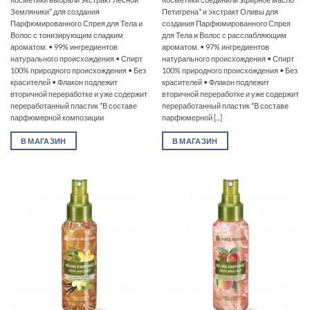
Земляники* для создания
Петигрена* и экстракт Оливы для
Парфюмированного Спрея для Тела и
создания Парфюмированного Спрея
Волос с тонизирующим сладким
для Тела и Волос с расслабляющим
ароматом. • 99% ингредиентов
ароматом. • 97% ингредиентов
натурального происхождения • Спирт
натурального происхождения • Спирт
100% природного происхождения • Без
100% природного происхождения • Без
красителей • Флакон подлежит
красителей • Флакон подлежит
вторичной переработке и уже содержит
вторичной переработке и уже содержит
переработанный пластик *В составе
переработанный пластик *В составе
парфюмерной композиции
парфюмерной [...]
В МАГАЗИН
В МАГАЗИН