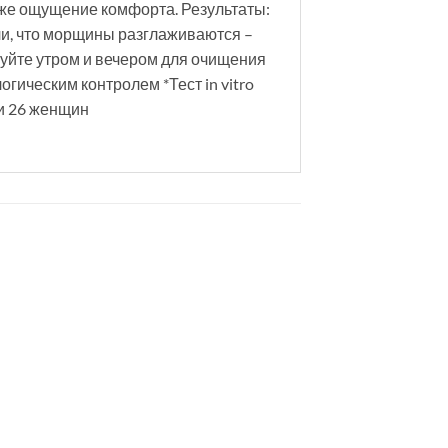
оже ощущение комфорта. Результаты:
ли, что морщины разглаживаются –
уйте утром и вечером для очищения
гическим контролем *Тест in vitro
ии 26 женщин