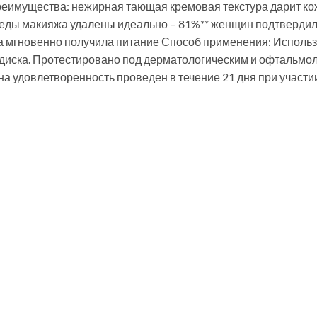
преимущества: нежирная тающая кремовая текстура дарит к
леды макияжа удалены идеально – 81%** женщин подтверди
а мгновенно получила питание Способ применения: Использ
 диска. Протестировано под дерматологическим и офтальмоло
на удовлетворенность проведен в течение 21 дня при участ