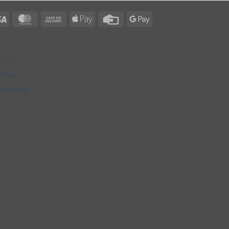
Visa
MasterCard
Cash
Apple
Credit
Google
On
Pay
Card
Pay
Delivery
About
О нас
Контакты