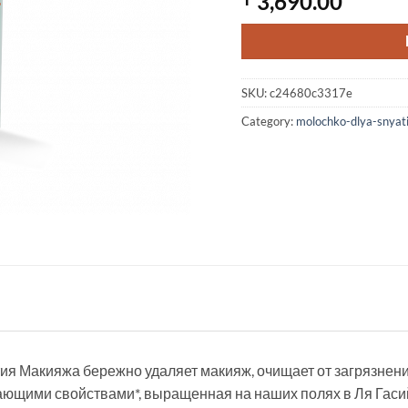
3,690.00
SKU:
c24680c3317e
Category:
molochko-dlya-snyat
 Макияжа бережно удаляет макияж, очищает от загрязнений
ющими свойствами*, выращенная на наших полях в Ля Гасий