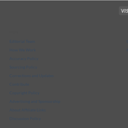
More
Editorial Team
How We Work
Accuracy Policy
Sourcing Policy
Corrections and Updates
Contribute
Copyright Policy
Advertising and Sponsorship
About Affiliate Links
Discussion Policy