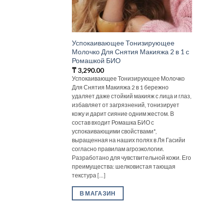
Успокаивающее Тонизирующее
Молочко Для Снятия Макияжа 2 в 1 с
Ромашкой БИО
₸
3,290.00
Успокаивающее Тонизирующее Молочко
Для Снятия Макияжа 2 в 1 бережно
удаляет даже стойкий макияж с лица и глаз,
избавляет от загрязнений, тонизирует
кожу и дарит сияние одним жестом. В
состав входит Ромашка БИО с
успокаивающими свойствами*,
выращенная на наших полях в Ля Гасийи
согласно правилам агроэкологии.
Разработано для чувствительной кожи. Его
преимущества: шелковистая тающая
текстура [...]
В МАГАЗИН