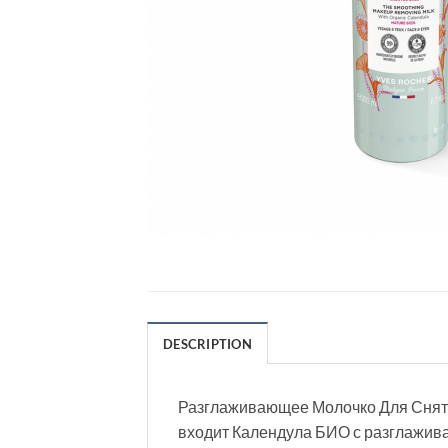
DESCRIPTION
Разглаживающее Молочко Для Снятия
входит Календула БИО с разглажива