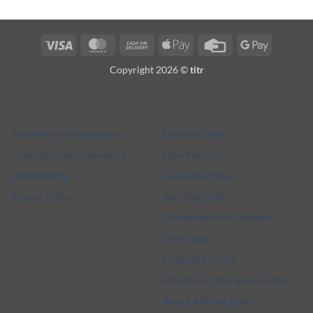
Visa
MasterCard
Cash
Apple
Credit
Google
On
Pay
Card
Pay
Copyright 2026 ©
titr
Delivery
Legal
More
Условия использования
Editorial Team
Отказ от ответственности
How We Work
Доступность
Accuracy Policy
Privacy Policy
Sourcing Policy
Corrections and Updates
Contribute
Copyright Policy
Advertising and Sponsorship
About Affiliate Links