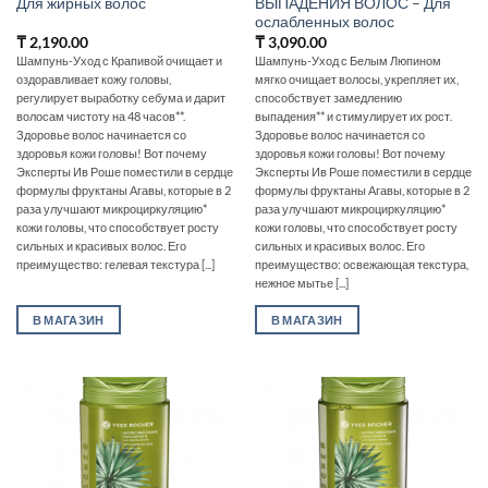
Для жирных волос
ВЫПАДЕНИЯ ВОЛОС – Для
ослабленных волос
₸
2,190.00
₸
3,090.00
Шампунь-Уход с Крапивой очищает и
Шампунь-Уход с Белым Люпином
оздоравливает кожу головы,
мягко очищает волосы, укрепляет их,
регулирует выработку себума и дарит
способствует замедлению
волосам чистоту на 48 часов**.
выпадения** и стимулирует их рост.
Здоровье волос начинается со
Здоровье волос начинается со
здоровья кожи головы! Вот почему
здоровья кожи головы! Вот почему
Эксперты Ив Роше поместили в сердце
Эксперты Ив Роше поместили в сердце
формулы фруктаны Агавы, которые в 2
формулы фруктаны Агавы, которые в 2
раза улучшают микроциркуляцию*
раза улучшают микроциркуляцию*
кожи головы, что способствует росту
кожи головы, что способствует росту
сильных и красивых волос. Его
сильных и красивых волос. Его
преимущество: гелевая текстура [...]
преимущество: освежающая текстура,
нежное мытье [...]
В МАГАЗИН
В МАГАЗИН