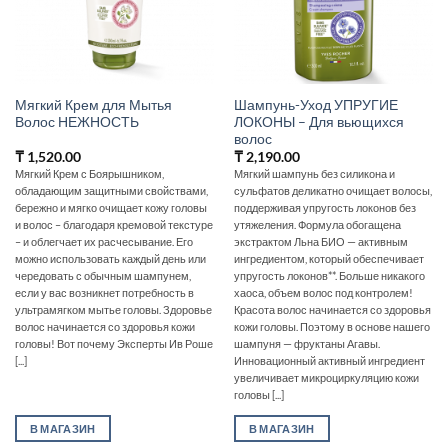
Мягкий Крем для Мытья
Шампунь-Уход УПРУГИЕ
Волос НЕЖНОСТЬ
ЛОКОНЫ – Для вьющихся
волос
₸
1,520.00
₸
2,190.00
Мягкий Крем с Боярышником,
Мягкий шампунь без силикона и
обладающим защитными свойствами,
сульфатов деликатно очищает волосы,
бережно и мягко очищает кожу головы
поддерживая упругость локонов без
и волос – благодаря кремовой текстуре
утяжеления. Формула обогащена
– и облегчает их расчесывание. Его
экстрактом Льна БИО — активным
можно использовать каждый день или
ингредиентом, который обеспечивает
чередовать с обычным шампунем,
упругость локонов**. Больше никакого
если у вас возникнет потребность в
хаоса, объем волос под контролем!
ультрамягком мытье головы. Здоровье
Красота волос начинается со здоровья
волос начинается со здоровья кожи
кожи головы. Поэтому в основе нашего
головы! Вот почему Эксперты Ив Роше
шампуня — фруктаны Агавы.
[...]
Инновационный активный ингредиент
увеличивает микроциркуляцию кожи
головы [...]
В МАГАЗИН
В МАГАЗИН