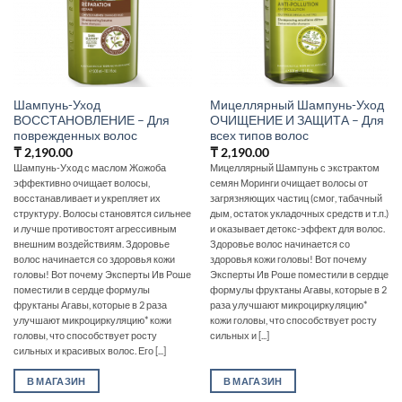
Шампунь-Уход
Мицеллярный Шампунь-Уход
ВОССТАНОВЛЕНИЕ – Для
ОЧИЩЕНИЕ И ЗАЩИТА – Для
поврежденных волос
всех типов волос
₸
2,190.00
₸
2,190.00
Шампунь-Уход с маслом Жожоба
Мицеллярный Шампунь с экстрактом
эффективно очищает волосы,
семян Моринги очищает волосы от
восстанавливает и укрепляет их
загрязняющих частиц (смог, табачный
структуру. Волосы становятся сильнее
дым, остаток укладочных средств и т.п.)
и лучше противостоят агрессивным
и оказывает детокс-эффект для волос.
внешним воздействиям. Здоровье
Здоровье волос начинается со
волос начинается со здоровья кожи
здоровья кожи головы! Вот почему
головы! Вот почему Эксперты Ив Роше
Эксперты Ив Роше поместили в сердце
поместили в сердце формулы
формулы фруктаны Агавы, которые в 2
фруктаны Агавы, которые в 2 раза
раза улучшают микроциркуляцию*
улучшают микроциркуляцию* кожи
кожи головы, что способствует росту
головы, что способствует росту
сильных и [...]
сильных и красивых волос. Его [...]
В МАГАЗИН
В МАГАЗИН