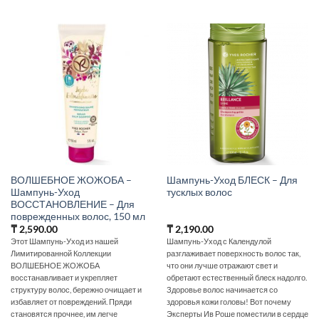
ВОЛШЕБНОЕ ЖОЖОБА –
Шампунь-Уход БЛЕСК – Для
Шампунь-Уход
тусклых волос
ВОССТАНОВЛЕНИЕ – Для
поврежденных волос, 150 мл
₸
2,590.00
₸
2,190.00
Этот Шампунь-Уход из нашей
Шампунь-Уход с Календулой
Лимитированной Коллекции
разглаживает поверхность волос так,
ВОЛШЕБНОЕ ЖОЖОБА
что они лучше отражают свет и
восстанавливает и укрепляет
обретают естественный блеск надолго.
структуру волос, бережно очищает и
Здоровье волос начинается со
избавляет от повреждений. Пряди
здоровья кожи головы! Вот почему
становятся прочнее, им легче
Эксперты Ив Роше поместили в сердце