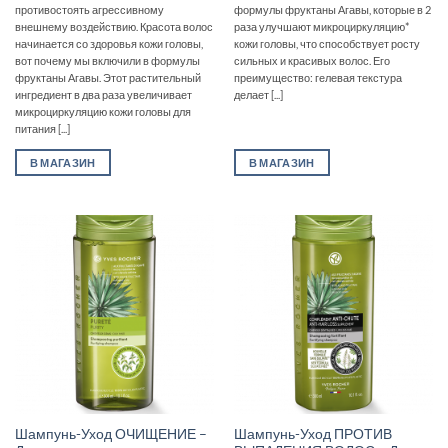
противостоять агрессивному
формулы фруктаны Агавы, которые в 2
внешнему воздействию. Красота волос
раза улучшают микроциркуляцию*
начинается со здоровья кожи головы,
кожи головы, что способствует росту
вот почему мы включили в формулы
сильных и красивых волос. Его
фруктаны Агавы. Этот растительный
преимущество: гелевая текстура
ингредиент в два раза увеличивает
делает [...]
микроциркуляцию кожи головы для
питания [...]
В МАГАЗИН
В МАГАЗИН
Шампунь-Уход ОЧИЩЕНИЕ –
Шампунь-Уход ПРОТИВ