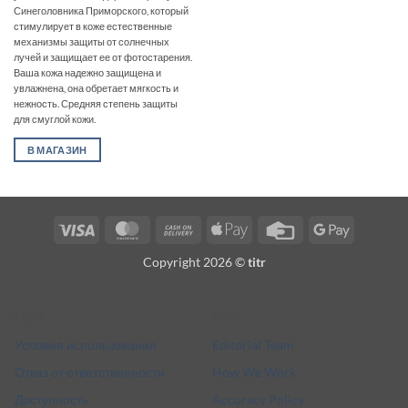
Синеголовника Приморского, который
стимулирует в коже естественные
механизмы защиты от солнечных
лучей и защищает ее от фотостарения.
Ваша кожа надежно защищена и
увлажнена, она обретает мягкость и
нежность. Средняя степень защиты
для смуглой кожи.
В МАГАЗИН
Visa
MasterCard
Cash
Apple
Credit
Google
On
Pay
Card
Pay
Copyright 2026 ©
titr
Delivery
Legal
More
Условия использования
Editorial Team
Отказ от ответственности
How We Work
Доступность
Accuracy Policy