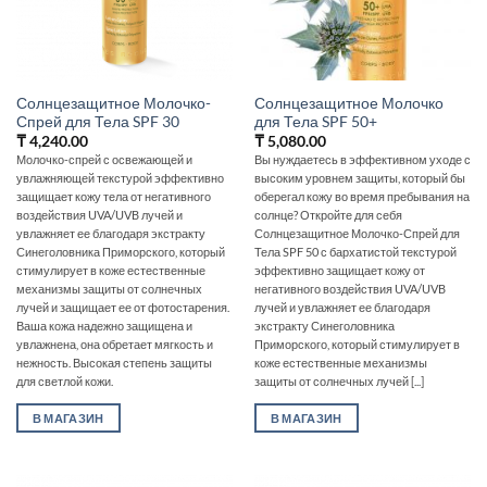
Солнцезащитное Молочко-
Солнцезащитное Молочко
Спрей для Тела SPF 30
для Тела SPF 50+
₸
4,240.00
₸
5,080.00
Молочко-спрей с освежающей и
Вы нуждаетесь в эффективном уходе с
увлажняющей текстурой эффективно
высоким уровнем защиты, который бы
защищает кожу тела от негативного
оберегал кожу во время пребывания на
воздействия UVA/UVB лучей и
солнце? Откройте для себя
увлажняет ее благодаря экстракту
Солнцезащитное Молочко-Спрей для
Синеголовника Приморского, который
Тела SPF 50 с бархатистой текстурой
стимулирует в коже естественные
эффективно защищает кожу от
механизмы защиты от солнечных
негативного воздействия UVA/UVB
лучей и защищает ее от фотостарения.
лучей и увлажняет ее благодаря
Ваша кожа надежно защищена и
экстракту Синеголовника
увлажнена, она обретает мягкость и
Приморского, который стимулирует в
нежность. Высокая степень защиты
коже естественные механизмы
для светлой кожи.
защиты от солнечных лучей [...]
В МАГАЗИН
В МАГАЗИН