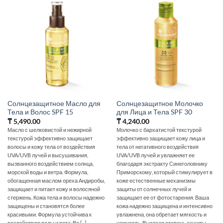
Солнцезащитное Масло для
Солнцезащитное Молочко
Тела и Волос SPF 15
для Лица и Тела SPF 30
₸
5,490.00
₸
4,240.00
Масло с шелковистой и нежирной
Молочко с бархатистой текстурой
текстурой эффективно защищает
эффективно защищает кожу лица и
волосы и кожу тела от воздействия
тела от негативного воздействия
UVA/UVB лучей и высушивания,
UVA/UVB лучей и увлажняет ее
вызванного воздействием солнца,
благодаря экстракту Синеголовнику
морской воды и ветра. Формула,
Приморскому, который стимулирует в
обогащенная маслом ореха Андиробы,
коже естественные механизмы
защищает и питает кожу и волосяной
защиты от солнечных лучей и
стержень. Кожа тела и волосы надежно
защищает ее от фотостарения. Ваша
защищены и становятся более
кожа надежно защищена и интенсивно
красивыми. Формула устойчива к
увлажнена, она обретает мягкость и
воздействию воды и пота. Во [...]
нежность. Высокая степень защиты