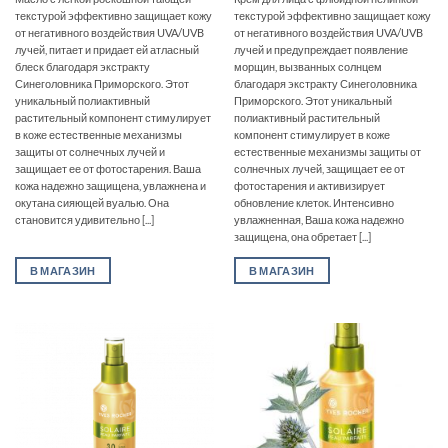
текстурой эффективно защищает кожу
текстурой эффективно защищает кожу
от негативного воздействия UVA/UVB
от негативного воздействия UVA/UVB
лучей, питает и придает ей атласный
лучей и предупреждает появление
блеск благодаря экстракту
морщин, вызванных солнцем
Синеголовника Приморского. Этот
благодаря экстракту Синеголовника
уникальный полиактивный
Приморского. Этот уникальный
растительный компонент стимулирует
полиактивный растительный
в коже естественные механизмы
компонент стимулирует в коже
защиты от солнечных лучей и
естественные механизмы защиты от
защищает ее от фотостарения. Ваша
солнечных лучей, защищает ее от
кожа надежно защищена, увлажнена и
фотостарения и активизирует
окутана сияющей вуалью. Она
обновление клеток. Интенсивно
становится удивительно [...]
увлажненная, Ваша кожа надежно
защищена, она обретает [...]
В МАГАЗИН
В МАГАЗИН