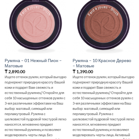
Румяна – 01 Нежный Пион –
Румяна – 10 Красное Дерево
Матовые
– Матовые
₸
2,890.00
₸
1,390.00
Ищете оттенок румян, который выгодно
Ищете оттенок румян, который выгодно
подчеркнет природную красоту Вашей
подчеркнет природную красоту Вашей
кожи и подарит Вам свежесть и
кожи и подарит Вам свежесть и
естественный румянец? Откройте для
естественный румянец? Откройте для
себя 10 насыщенных оттенков румян с
себя 10 насыщенных оттенков румян с
3-мя различными эффектами на Ваш
3-мя различными эффектами на Ваш
выбор: матовый, сияющий или
выбор: матовый, сияющий или
перламутровый. Румяна с
перламутровый. Румяна с
шелковистой пудровой текстурой легко
шелковистой пудровой текстурой легко
наносятся, мгновенно придают
наносятся, мгновенно придают
естественный румянец и позволяют
естественный румянец и позволяют
моделировать черты лица. Без
моделировать черты лица. Активный