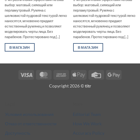
выбор: матовый, сияющий или
выбор: матовый, сияющий или
перламутровый. Румяна с
перламутровый. Румяна с
шелковистой пудровой текстурой легко
шелковистой пудровой текстурой легко
наносятся, мгновенно придают
наносятся, мгновенно придают
естественный румянец и позволяют
естественный румянец и позволяют
моделировать черты лица. Без
моделировать черты лица. Без
парабенов. Протестировано под [...]
парабенов. Протестировано под [...]
В МАГАЗИН
В МАГАЗИН
Visa
MasterCard
Cash
Apple
Credit
Google
On
Pay
Card
Pay
Copyright 2026 ©
titr
Delivery
Legal
More
Условия использования
Editorial Team
Отказ от ответственности
How We Work
Доступность
Accuracy Policy