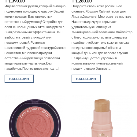
₸
1,390.00
₸
1,280.00
Ищете оттенок румян, который выгодно
Подарите своей коже роскошное
подчеркнет природную красоту Вашей
сияние с Жидким Хайлайтером для
кожи и подарит Вам свежесть и
Лица и Декольте! Многоцветье листьев
естественный румянец? Откройте для
Нашего сада чудес скрывает
себя 10 насыщенных оттенков румян с
удивительную новинку из
3-мя различными эффектами на Ваш
Лимитированной Коллекции. Хайлайтер
выбор: матовый, сияющий или
с блестящим золотистым финишем
перламутровый. Румяна с
подойдет любому тону кожи и поможет
шелковистой пудровой текстурой легко
создать неповторимый образ на
наносятся, мгновенно придают
каждый день или для особого случая.
естественный румянец и позволяют
Ее преимущество: удобный в
моделировать черты лица. Без
использовании и универсальный
парабенов. Протестировано под [...]
продукт легко и быстро [...]
В МАГАЗИН
В МАГАЗИН