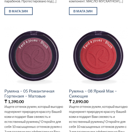
парабенов. Протестировано под [...]
компонент: МАСЛО МУСКАТНОЙ [...]
В МАГАЗИН
В МАГАЗИН
Румяна – 05 Романтичная
Румяна – 08 Яркий Мак –
Гортензия – Матовые
Сияющие
₸
1,390.00
₸
2,890.00
Ищете оттенок румян, который выгодно
Ищете оттенок румян, который выгодно
подчеркнет природную красоту Вашей
подчеркнет природную красоту Вашей
кожи и подарит Вам свежесть и
кожи и подарит Вам свежесть и
естественный румянец? Откройте для
естественный румянец? Откройте для
себя 10 насыщенных оттенков румян с
себя 10 насыщенных оттенков румян с
3-мя различными эффектами на Ваш
3-мя различными эффектами на Ваш