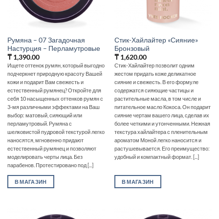
Румяна – 07 Загадочная
Стик-Хайлайтер «Сияние»
Настурция – Перламутровые
Бронзовый
₸
1,390.00
₸
1,620.00
Ищете оттенок румян, который выгодно
Стик-Хайлайтер позволит одним
подчеркнет природную красоту Вашей
жестом придать коже деликатное
кожи и подарит Вам свежесть и
сияние и свежесть. В его формуле
естественный румянец? Откройте для
содержатся сияющие частицы и
себя 10 насыщенных оттенков румян с
растительные масла, в том числе и
3-мя различными эффектами на Ваш
питательное масло Кокоса. Он подарит
выбор: матовый, сияющий или
сияние чертам вашего лица, сделав их
перламутровый. Румяна с
более четкими и утонченными. Нежная
шелковистой пудровой текстурой легко
текстура хайлайтера с пленительным
наносятся, мгновенно придают
ароматом Моной легко наносится и
естественный румянец и позволяют
растушевывается. Его преимущество:
моделировать черты лица. Без
удобный и компактный формат. [...]
парабенов. Протестировано под [...]
В МАГАЗИН
В МАГАЗИН