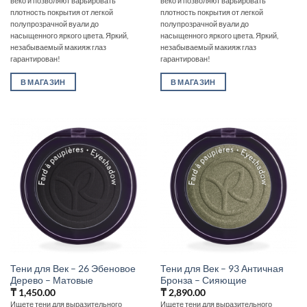
веко и позволяют варьировать
веко и позволяют варьировать
плотность покрытия от легкой
плотность покрытия от легкой
полупрозрачной вуали до
полупрозрачной вуали до
насыщенного яркого цвета. Яркий,
насыщенного яркого цвета. Яркий,
незабываемый макияж глаз
незабываемый макияж глаз
гарантирован!
гарантирован!
В МАГАЗИН
В МАГАЗИН
Тени для Век – 26 Эбеновое
Тени для Век – 93 Античная
Дерево – Матовые
Бронза – Сияющие
₸
1,450.00
₸
2,890.00
Ищете тени для выразительного
Ищете тени для выразительного