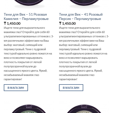
Тени для Век – 51 Розовая
Тени для Век – 41 Розовый
Камелия – Перламутровые
Персик – Перламутровые
₸
1,450.00
₸
1,450.00
Ищете тени для выразительного
Ищете тени для выразительного
макияжа глаз? Откройте для себя 60
макияжа глаз? Откройте для себя 60
ультрапигментированных оттенков с 3-
ультрапигментированных оттенков с 3-
мя различными эффектами на Ваш
мя различными эффектами на Ваш
выбор: матовый, сияющий или
выбор: матовый, сияющий или
перламутровый. Тени с пудровой
перламутровый. Тени с пудровой
текстурой идеально ровно ложатся на
текстурой идеально ровно ложатся на
веко и позволяют варьировать
веко и позволяют варьировать
плотность покрытия от легкой
плотность покрытия от легкой
полупрозрачной вуали до
полупрозрачной вуали до
насыщенного яркого цвета. Яркий,
насыщенного яркого цвета. Яркий,
незабываемый макияж глаз
незабываемый макияж глаз
гарантирован!
гарантирован!
В МАГАЗИН
В МАГАЗИН