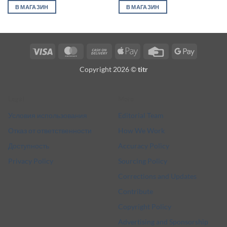
В МАГАЗИН
В МАГАЗИН
Visa
MasterCard
Cash
Apple
Credit
Google
On
Pay
Card
Pay
Copyright 2026 ©
titr
Delivery
Legal
More
Условия использования
Editorial Team
Отказ от ответственности
How We Work
Доступность
Accuracy Policy
Privacy Policy
Sourcing Policy
Corrections and Updates
Contribute
Copyright Policy
Advertising and Sponsorship