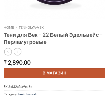
HOME
/
TENI-DLYA-VEK
Тени для Век – 22 Белый Эдельвейс –
Перламутровые
2,890.00
₸
В МАГАЗИН
SKU:
632afda9ea6e
Category:
teni-dlya-vek