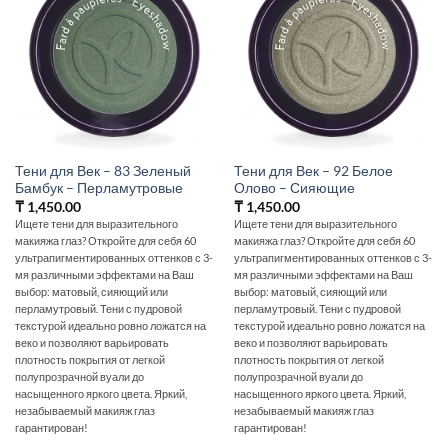
Тени для Век – 83 Зеленый
Тени для Век – 92 Белое
Бамбук – Перламутровые
Олово – Сияющие
₸
1,450.00
₸
1,450.00
Ищете тени для выразительного
Ищете тени для выразительного
макияжа глаз? Откройте для себя 60
макияжа глаз? Откройте для себя 60
ультрапигментированных оттенков с 3-
ультрапигментированных оттенков с 3-
мя различными эффектами на Ваш
мя различными эффектами на Ваш
выбор: матовый, сияющий или
выбор: матовый, сияющий или
перламутровый. Тени с пудровой
перламутровый. Тени с пудровой
текстурой идеально ровно ложатся на
текстурой идеально ровно ложатся на
веко и позволяют варьировать
веко и позволяют варьировать
плотность покрытия от легкой
плотность покрытия от легкой
полупрозрачной вуали до
полупрозрачной вуали до
насыщенного яркого цвета. Яркий,
насыщенного яркого цвета. Яркий,
незабываемый макияж глаз
незабываемый макияж глаз
гарантирован!
гарантирован!