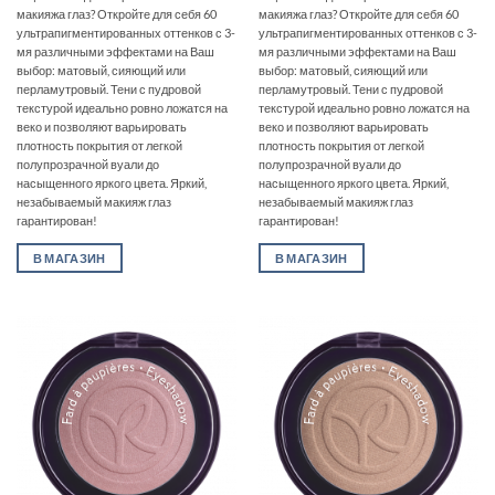
макияжа глаз? Откройте для себя 60
макияжа глаз? Откройте для себя 60
ультрапигментированных оттенков с 3-
ультрапигментированных оттенков с 3-
мя различными эффектами на Ваш
мя различными эффектами на Ваш
выбор: матовый, сияющий или
выбор: матовый, сияющий или
перламутровый. Тени с пудровой
перламутровый. Тени с пудровой
текстурой идеально ровно ложатся на
текстурой идеально ровно ложатся на
веко и позволяют варьировать
веко и позволяют варьировать
плотность покрытия от легкой
плотность покрытия от легкой
полупрозрачной вуали до
полупрозрачной вуали до
насыщенного яркого цвета. Яркий,
насыщенного яркого цвета. Яркий,
незабываемый макияж глаз
незабываемый макияж глаз
гарантирован!
гарантирован!
В МАГАЗИН
В МАГАЗИН