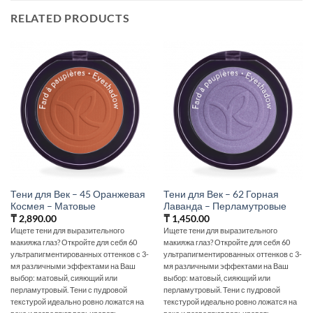
RELATED PRODUCTS
Тени для Век – 45 Оранжевая
Тени для Век – 62 Горная
Космея – Матовые
Лаванда – Перламутровые
₸
2,890.00
₸
1,450.00
Ищете тени для выразительного
Ищете тени для выразительного
макияжа глаз? Откройте для себя 60
макияжа глаз? Откройте для себя 60
ультрапигментированных оттенков с 3-
ультрапигментированных оттенков с 3-
мя различными эффектами на Ваш
мя различными эффектами на Ваш
выбор: матовый, сияющий или
выбор: матовый, сияющий или
перламутровый. Тени с пудровой
перламутровый. Тени с пудровой
текстурой идеально ровно ложатся на
текстурой идеально ровно ложатся на