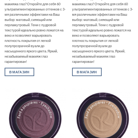
макияжа глаз? Откройте для себя 60
макияжа глаз? Откройте для себя 60
ультрапигментированных оттенков с 3-
ультрапигментированных оттенков с 3-
мя различными эффектами на Ваш
мя различными эффектами на Ваш
выбор: матовый, сияющий или
выбор: матовый, сияющий или
перламутровый. Тени с пудровой
перламутровый. Тени с пудровой
текстурой идеально ровно ложатся на
текстурой идеально ровно ложатся на
веко и позволяют варьировать
веко и позволяют варьировать
плотность покрытия от легкой
плотность покрытия от легкой
полупрозрачной вуали до
полупрозрачной вуали до
насыщенного яркого цвета. Яркий,
насыщенного яркого цвета. Яркий,
незабываемый макияж глаз
незабываемый макияж глаз
гарантирован!
гарантирован!
В МАГАЗИН
В МАГАЗИН