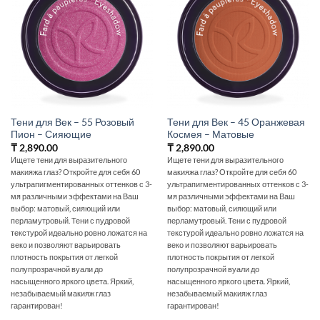
Тени для Век – 55 Розовый
Тени для Век – 45 Оранжевая
Пион – Сияющие
Космея – Матовые
₸
2,890.00
₸
2,890.00
Ищете тени для выразительного
Ищете тени для выразительного
макияжа глаз? Откройте для себя 60
макияжа глаз? Откройте для себя 60
ультрапигментированных оттенков с 3-
ультрапигментированных оттенков с 3-
мя различными эффектами на Ваш
мя различными эффектами на Ваш
выбор: матовый, сияющий или
выбор: матовый, сияющий или
перламутровый. Тени с пудровой
перламутровый. Тени с пудровой
текстурой идеально ровно ложатся на
текстурой идеально ровно ложатся на
веко и позволяют варьировать
веко и позволяют варьировать
плотность покрытия от легкой
плотность покрытия от легкой
полупрозрачной вуали до
полупрозрачной вуали до
насыщенного яркого цвета. Яркий,
насыщенного яркого цвета. Яркий,
незабываемый макияж глаз
незабываемый макияж глаз
гарантирован!
гарантирован!