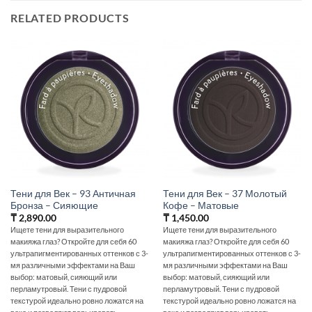
RELATED PRODUCTS
Тени для Век – 93 Античная
Тени для Век – 37 Молотый
Бронза – Сияющие
Кофе – Матовые
₸
2,890.00
₸
1,450.00
Ищете тени для выразительного
Ищете тени для выразительного
макияжа глаз? Откройте для себя 60
макияжа глаз? Откройте для себя 60
ультрапигментированных оттенков с 3-
ультрапигментированных оттенков с 3-
мя различными эффектами на Ваш
мя различными эффектами на Ваш
выбор: матовый, сияющий или
выбор: матовый, сияющий или
перламутровый. Тени с пудровой
перламутровый. Тени с пудровой
текстурой идеально ровно ложатся на
текстурой идеально ровно ложатся на