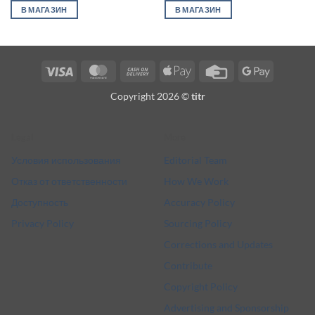
В МАГАЗИН
В МАГАЗИН
Visa
MasterCard
Cash
Apple
Credit
Google
On
Pay
Card
Pay
Copyright 2026 ©
titr
Delivery
Legal
More
Условия использования
Editorial Team
Отказ от ответственности
How We Work
Доступность
Accuracy Policy
Privacy Policy
Sourcing Policy
Corrections and Updates
Contribute
Copyright Policy
Advertising and Sponsorship