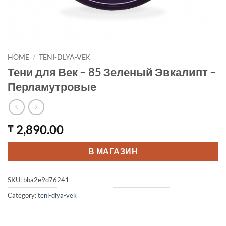
HOME
/
TENI-DLYA-VEK
Тени для Век – 85 Зеленый Эвкалипт –
Перламутровые
2,890.00
₸
В МАГАЗИН
SKU:
bba2e9d76241
Category:
teni-dlya-vek