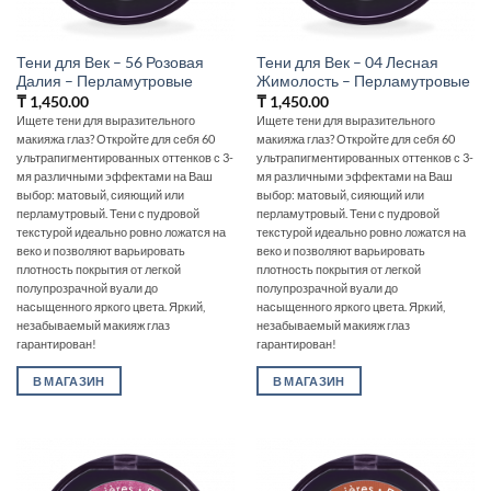
Тени для Век – 56 Розовая
Тени для Век – 04 Лесная
Далия – Перламутровые
Жимолость – Перламутровые
₸
1,450.00
₸
1,450.00
Ищете тени для выразительного
Ищете тени для выразительного
макияжа глаз? Откройте для себя 60
макияжа глаз? Откройте для себя 60
ультрапигментированных оттенков с 3-
ультрапигментированных оттенков с 3-
мя различными эффектами на Ваш
мя различными эффектами на Ваш
выбор: матовый, сияющий или
выбор: матовый, сияющий или
перламутровый. Тени с пудровой
перламутровый. Тени с пудровой
текстурой идеально ровно ложатся на
текстурой идеально ровно ложатся на
веко и позволяют варьировать
веко и позволяют варьировать
плотность покрытия от легкой
плотность покрытия от легкой
полупрозрачной вуали до
полупрозрачной вуали до
насыщенного яркого цвета. Яркий,
насыщенного яркого цвета. Яркий,
незабываемый макияж глаз
незабываемый макияж глаз
гарантирован!
гарантирован!
В МАГАЗИН
В МАГАЗИН