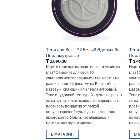
Тени для Век – 22 Белый Эдельвейс –
Тени 
Перламутровые
Перл
₸
2,890.00
₸
1,4
Ищете тени для выразительного макияжа
Ищете
глаз? Откройте для себя 60
глаз?
ультрапигментированных оттенков с 3-мя
ультр
различными эффектами на Ваш выбор:
разли
матовый, сияющий или перламутровый.
матов
Тени с пудровой текстурой идеально ровно
Тени 
ложатся на веко и позволяют варьировать
ложат
плотность покрытия от легкой
плотн
полупрозрачной вуали до насыщенного
полуп
яркого цвета. Яркий, незабываемый
ярког
макияж глаз гарантирован!
макия
В МАГАЗИН
В 