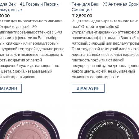
для Век – 41 Розовый Персик –
Тени для Век – 93 Античная Брон
амутровые
Сияющие
50.00
₸
2,890.00
 тени для выразительного макияжа
Ищете тени для выразительного мак
 Откройте для себя 60
глаз? Откройте для себя 60
апигментированных оттенков с 3-мя
ультрапигментированных оттенков с 
чными эффектами на Ваш выбор:
различными эффектами на Ваш выбор
ый, сияющий или перламутровый.
матовый, сияющий или перламутровы
с пудровой текстурой идеально ровно
Тени с пудровой текстурой идеально 
ся на веко и позволяют варьировать
ложатся на веко и позволяют варьиро
ость покрытия от легкой
плотность покрытия от легкой
розрачной вуали до насыщенного
полупрозрачной вуали до насыщенно
о цвета. Яркий, незабываемый
яркого цвета. Яркий, незабываемый
ж глаз гарантирован!
макияж глаз гарантирован!
МАГАЗИН
В МАГАЗИН