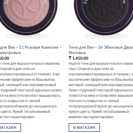
для Век – 51 Розовая Камелия –
Тени для Век – 26 Эбеновое Дер
амутровые
Матовые
50.00
₸
1,450.00
 тени для выразительного макияжа
Ищете тени для выразительного мак
 Откройте для себя 60
глаз? Откройте для себя 60
апигментированных оттенков с 3-мя
ультрапигментированных оттенков с 
чными эффектами на Ваш выбор:
различными эффектами на Ваш выбор
ый, сияющий или перламутровый.
матовый, сияющий или перламутровы
с пудровой текстурой идеально ровно
Тени с пудровой текстурой идеально 
ся на веко и позволяют варьировать
ложатся на веко и позволяют варьиро
ость покрытия от легкой
плотность покрытия от легкой
розрачной вуали до насыщенного
полупрозрачной вуали до насыщенно
о цвета. Яркий, незабываемый
яркого цвета. Яркий, незабываемый
ж глаз гарантирован!
макияж глаз гарантирован!
МАГАЗИН
В МАГАЗИН