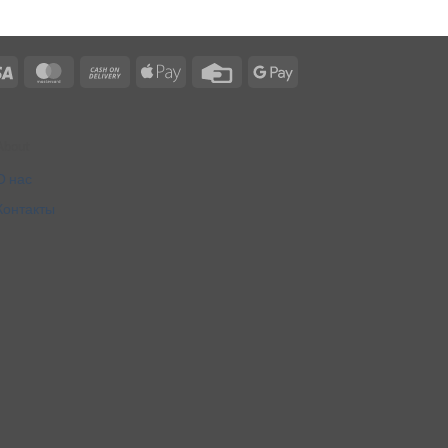
Visa
MasterCard
Cash
Apple
Credit
Google
On
Pay
Card
Pay
Delivery
About
О нас
Контакты