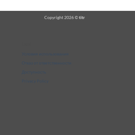
Copyright 2026 ©
titr
Legal
Условия использования
Отказ от ответственности
Доступность
Privacy Policy