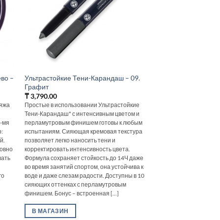
ево –
Ультрастойкие Тени-Карандаш – 09.
Графит
₸
3,790.00
ияжа
Простые в использовании Ультрастойкие
Тени-Карандаш* с интенсивным цветом и
3-мя
перламутровым финишем готовы к любым
:
испытаниям. Сияющая кремовая текстура
й.
позволяет легко наносить тени и
ровно
корректировать интенсивность цвета.
вать
Формула сохраняет стойкость до 14Ч даже
во время занятий спортом, она устойчива к
го
воде и даже слезам радости. Доступны в 10
сияющих оттенках с перламутровым
финишем. Бонус – встроенная [...]
В МАГАЗИН