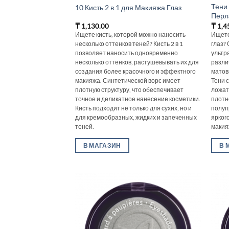
Тени 
10 Кисть 2 в 1 для Макияжа Глаз
Перл
₸
1,130.00
₸
1,4
Ищете кисть, которой можно наносить
Ищете
несколько оттенков теней? Кисть 2 в 1
глаз?
позволяет наносить одновременно
ультр
несколько оттенков, растушевывать их для
разли
создания более красочного и эффектного
матов
макияжа. Синтетической ворс имеет
Тени 
плотную структуру, что обеспечивает
ложат
точное и деликатное нанесение косметики.
плотн
Кисть подходит не только для сухих, но и
полуп
для кремообразных, жидких и запеченных
ярког
теней.
макия
В МАГАЗИН
В 