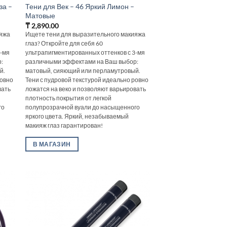
за –
Тени для Век – 46 Яркий Лимон –
Матовые
₸
2,890.00
ияжа
Ищете тени для выразительного макияжа
глаз? Откройте для себя 60
3-мя
ультрапигментированных оттенков с 3-мя
:
различными эффектами на Ваш выбор:
й.
матовый, сияющий или перламутровый.
ровно
Тени с пудровой текстурой идеально ровно
вать
ложатся на веко и позволяют варьировать
плотность покрытия от легкой
го
полупрозрачной вуали до насыщенного
яркого цвета. Яркий, незабываемый
макияж глаз гарантирован!
В МАГАЗИН