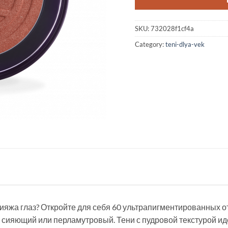
SKU:
732028f1cf4a
Category:
teni-dlya-vek
ияжа глаз? Откройте для себя 60 ультрапигментированных о
сияющий или перламутровый. Тени с пудровой текстурой ид