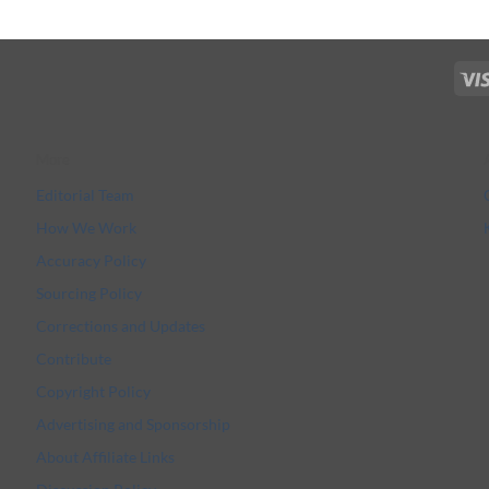
More
Editorial Team
How We Work
Accuracy Policy
Sourcing Policy
Corrections and Updates
Contribute
Copyright Policy
Advertising and Sponsorship
About Affiliate Links