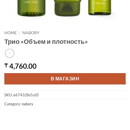
HOME
/
NABORY
Трио «Объем и плотность»
4,760.00
₸
В МАГАЗИН
SKU:
e67432fe5cd3
Category:
nabory