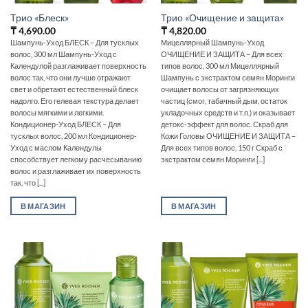
Трио «Блеск»
Трио «Очищение и защита»
₸
4,690.00
₸
4,820.00
Шампунь-Уход БЛЕСК – Для тусклых
Мицеллярный Шампунь-Уход
волос, 300 мл Шампунь-Уход с
ОЧИЩЕНИЕ И ЗАЩИТА – Для всех
Календулой разглаживает поверхность
типов волос, 300 мл Мицеллярный
волос так, что они лучше отражают
Шампунь с экстрактом семян Моринги
свет и обретают естественный блеск
очищает волосы от загрязняющих
надолго. Его гелевая текстура делает
частиц (смог, табачный дым, остаток
волосы мягкими и легкими.
укладочных средств и т.п.) и оказывает
Кондиционер-Уход БЛЕСК – Для
детокс-эффект для волос. Скраб для
тусклых волос, 200 мл Кондиционер-
Кожи Головы ОЧИЩЕНИЕ И ЗАЩИТА –
Уход с маслом Календулы
Для всех типов волос, 150 г Скраб с
способствует легкому расчесыванию
экстрактом семян Моринги [...]
волос и разглаживает их поверхность
так, что [...]
В МАГАЗИН
В МАГАЗИН