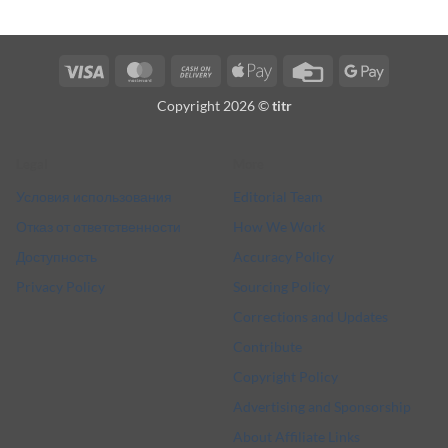
Visa
MasterCard
Cash
Apple
Credit
Google
On
Pay
Card
Pay
Copyright 2026 ©
titr
Delivery
Legal
More
Условия использования
Editorial Team
Отказ от ответственности
How We Work
Доступность
Accuracy Policy
Privacy Policy
Sourcing Policy
Corrections and Updates
Contribute
Copyright Policy
Advertising and Sponsorship
About Affiliate Links