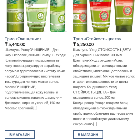
Трио «Очищение»
Трио «Стойкость цвета»
₸
5,440.00
₸
5,250.00
Шампунь-Уход ОЧИЩЕНИЕ – Для
Шампунь-Уход СТОЙКОСТЬ ЦВЕТА –
жирных волос, 300 мл Шампунь-Уход с
Для окрашенных волос, 300 мл
Крапивой очищает и оздоравливает
Шампунь-Уход с ягодами Асаи,
кожу головы, регулирует выработку
обладающими антиоксидантными
себума и дарит волосам чистоту на 48
свойствами, мягко очищает волосы и
часов*. Его преимущество: гелевая
защищает их цвет. Мягкое мытье волос
текстура для легкого мытья волос.
и гарантия насыщенности их цвета
Маска ОЧИЩЕНИЕ,
надолго. Кондиционер-Уход
подготавливающая кожу головы и
СТОЙКОСТЬ ЦВЕТА – Для
волосы к использованию шампуня –
окрашенных волос, 200 мл
Для волос, жирных у корней, 150 мл
Кондиционер-Уход с ягодами Асаи,
Маска с Крапивой [...]
обладающими антиоксидантными
свойствами, облегчает расчесывание
волос и способствует длительному
сохранению [...]
В МАГАЗИН
В МАГАЗИН