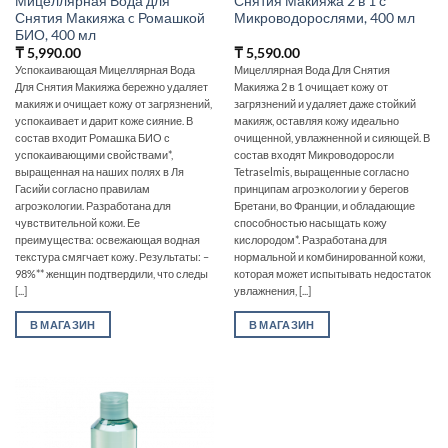
Мицеллярная Вода для
Снятия Макияжа 2 в 1 с
Снятия Макияжа c Ромашкой
Микроводорослями, 400 мл
БИО, 400 мл
₸
5,990.00
₸
5,590.00
Успокаивающая Мицеллярная Вода
Мицеллярная Вода Для Снятия
Для Снятия Макияжа бережно удаляет
Макияжа 2 в 1 очищает кожу от
макияж и очищает кожу от загрязнений,
загрязнений и удаляет даже стойкий
успокаивает и дарит коже сияние. В
макияж, оставляя кожу идеально
состав входит Ромашка БИО с
очищенной, увлажненной и сияющей. В
успокаивающими свойствами*,
состав входят Микроводоросли
выращенная на наших полях в Ля
Tetraselmis, выращенные согласно
Гасийи согласно правилам
принципам агроэкологии у берегов
агроэкологии. Разработана для
Бретани, во Франции, и обладающие
чувствительной кожи. Ее
способностью насыщать кожу
преимущества: освежающая водная
кислородом*. Разработана для
текстура смягчает кожу. Результаты: –
нормальной и комбинированной кожи,
98%** женщин подтвердили, что следы
которая может испытывать недостаток
[...]
увлажнения, [...]
В МАГАЗИН
В МАГАЗИН