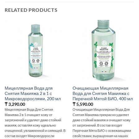
RELATED PRODUCTS
Мицеллярная Вода для
Очищающая Мицеллярная
Снятия Макияжа 2 в 1 с
Вода для Снятия Макияжа с
Микроводорослями, 200 мл
Перечной Мятой БИО, 400 мл
₸
3,290.00
₸
5,590.00
Мицеллярная Вода Для Снятия
Очищающая Мицеллярная Вода Для
Макияжа 2 в 1 очищает кожу от
Снятия Макияжа прекрасно удаляет
загрязнений и удаляет даже стойкий
даже стойкий макияж и очищает кожу
макияж, оставляя кожу идеально
от загрязнений. В состав входит
очищенной, увлажненной и сияющей. В
Перечная Мята БИО с освежающими
состав входят Микроводоросли
свойствами, выращенная на наших