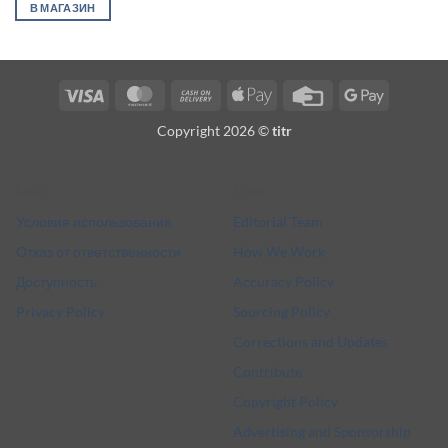
В МАГАЗИН
Visa
MasterCard
Cash
Apple
Credit
Google
On
Pay
Card
Pay
Copyright 2026 ©
titr
Delivery
Legal
More
Условия использования
Editorial Team
Отказ от ответственности
How We Work
Доступность
Accuracy Policy
Privacy Policy
Sourcing Policy
Corrections and Updates
Contribute
Copyright Policy
Advertising and Sponsorship