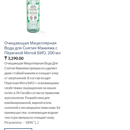
Очищающая Мицеллярная
Вода для Снятия Макияжа с
Перечной Мятой БИО, 200 мл
₸
3,290.00
Очищающая Мицеллярная Вода Для
Снятия Макияжа прекрасно удаляет
даже стойкий макияж и очищает кожу
от загрязнений. В состав входит
Перечная Мята БИО с освежающими
свойствами, выращенная на наших
полях в Ля Гасийи согласно правилам
агроэкологии. Разработана для
комбинированной, жирной и/или
склонной к несовершенствам кожи. Ее
преимущества: освежающая водная
текстура прекрасно очищает кожу.
Результаты: – 100%* [...]