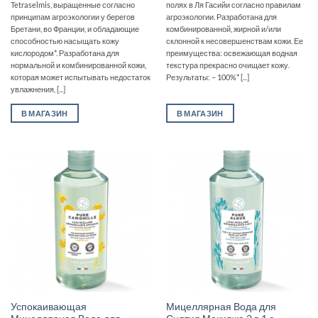
Tetraselmis, выращенные согласно
полях в Ля Гасийи согласно правилам
принципам агроэкологии у берегов
агроэкологии. Разработана для
Бретани, во Франции, и обладающие
комбинированной, жирной и/или
способностью насыщать кожу
склонной к несовершенствам кожи. Ее
кислородом*. Разработана для
преимущества: освежающая водная
нормальной и комбинированной кожи,
текстура прекрасно очищает кожу.
которая может испытывать недостаток
Результаты: – 100%* [...]
увлажнения, [...]
В МАГАЗИН
В МАГАЗИН
Успокаивающая
Мицеллярная Вода для