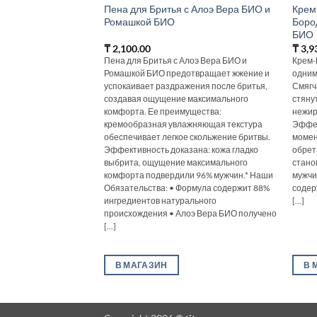
Пена для Бритья с Алоэ Вера БИО и
Крем
Ромашкой БИО
Боро
БИО
₸
2,100.00
₸
3,9
Пена для Бритья с Алоэ Вера БИО и
Крем-
Ромашкой БИО предотвращает жжение и
одним
успокаивает раздражения после бритья,
Смягч
создавая ощущение максимального
стяну
комфорта. Ее преимущества:
нежир
кремообразная увлажняющая текстура
Эффек
обеспечивает легкое скольжение бритвы.
момен
Эффективность доказана: кожа гладко
обрет
выбрита, ощущение максимального
стано
комфорта подвердили 96% мужчин.* Наши
мужчи
Обязательства: • Формула содержит 88%
содер
ингредиентов натурального
[...]
происхождения • Алоэ Вера БИО получено
[...]
В МАГАЗИН
В 