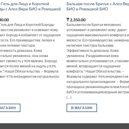
-Гель для Лица и Короткой
Бальзам после Бритья с Алоэ Ве
ды с Алоэ Вера БИО и Ромашкой
БИО и Ромашкой БИО
30.00
₸
2,350.00
Гель для Лица и Короткой Бороды
Бальзам после Бритья мгновенно
 жестом увлажняет и освежает кожу.
успокаивает и увлажняет кожу, дарит
ает бороду и избавляет от ощущения
ощущение максимального комфорта 
тости. Его преимущества: легкая и
мягкости. Его преимущества: нежирна
ная гелевая текстура.
нелипкая текстура бальзама.
тивность доказана: Кожа
Эффективность доказана: Кожа
тально увлажнена, она снова
увлажнена. Раздраженная кожа
ает свежесть у 90% мужчин. Борода
моментально успокаивается, станови
вится более мягкой на ощупь у 83%
мягкой, возвращается ощущение
н.* Наши Обязательства: – Формула
комфорта.* Наши Обязательства: –
жит 97% ингредиентов натурального
Формула содержит 96% ингредиентов
натурального происхождения. – Форм
обогащена увлажняющим гелем Алоэ
БИО и успокаивающим водным экстра
[...]
МАГАЗИН
В МАГАЗИН