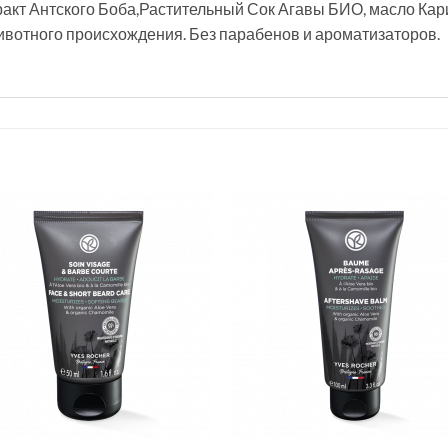
ракт Антского Боба,Растительный Сок Агавы БИО, масло Кар
вотного происхождения. Без парабенов и ароматизаторов.