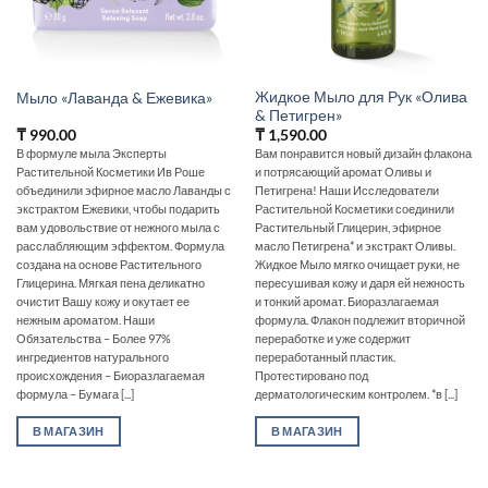
Жидкое Мыло для Рук «Олива
Мыло «Лаванда & Ежевика»
& Петигрен»
₸
990.00
₸
1,590.00
В формуле мыла Эксперты
Вам понравится новый дизайн флакона
Растительной Косметики Ив Роше
и потрясающий аромат Оливы и
объединили эфирное масло Лаванды с
Петигрена! Наши Исследователи
экстрактом Ежевики, чтобы подарить
Растительной Косметики соединили
вам удовольствие от нежного мыла с
Растительный Глицерин, эфирное
расслабляющим эффектом. Формула
масло Петигрена* и экстракт Оливы.
создана на основе Растительного
Жидкое Мыло мягко очищает руки, не
Глицерина. Мягкая пена деликатно
пересушивая кожу и даря ей нежность
очистит Вашу кожу и окутает ее
и тонкий аромат. Биоразлагаемая
нежным ароматом. Наши
формула. Флакон подлежит вторичной
Обязательства – Более 97%
переработке и уже содержит
ингредиентов натурального
переработанный пластик.
происхождения – Биоразлагаемая
Протестировано под
формула – Бумага [...]
дерматологическим контролем. *в [...]
В МАГАЗИН
В МАГАЗИН