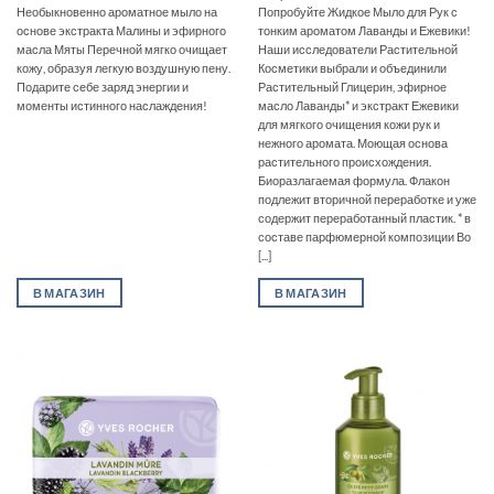
Необыкновенно ароматное мыло на
Попробуйте Жидкое Мыло для Рук с
основе экстракта Малины и эфирного
тонким ароматом Лаванды и Ежевики!
масла Мяты Перечной мягко очищает
Наши исследователи Растительной
кожу, образуя легкую воздушную пену.
Косметики выбрали и объединили
Подарите себе заряд энергии и
Растительный Глицерин, эфирное
моменты истинного наслаждения!
масло Лаванды* и экстракт Ежевики
для мягкого очищения кожи рук и
нежного аромата. Моющая основа
растительного происхождения.
Биоразлагаемая формула. Флакон
подлежит вторичной переработке и уже
содержит переработанный пластик. * в
составе парфюмерной композиции Во
[...]
В МАГАЗИН
В МАГАЗИН