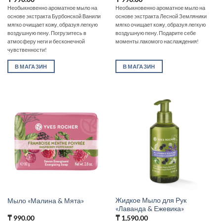
Необыкновенно ароматное мыло на
Необыкновенно ароматное мыло на
основе экстракта Бурбонской Ванили
основе экстракта Лесной Земляники
мягко очищает кожу, образуя легкую
мягко очищает кожу, образуя легкую
воздушную пену. Погрузитесь в
воздушную пену. Подарите себе
атмосферу неги и бесконечной
моменты лакомого наслаждения!
чувственности!
В МАГАЗИН
В МАГАЗИН
Жидкое Мыло для Рук
Мыло «Малина & Мята»
«Лаванда & Ежевика»
₸
990.00
₸
1,590.00