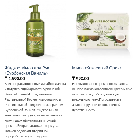
Жидкое Мыло для Рук
Мыло «Кокосовый Орех»
«Бурбонская Ваниль»
₸
1,590.00
₸
990.00
Вам понравится новый дизайн флакона
Необыкновенно ароматное мыло на
и потрясающий аромат Бурбонской
основе масла Кокосового Ореха мягко
Ванили! Наши Исследователи
очищает кожу, образуя легкую
Растительной Косметики соединили
воздушную пену. Погрузитесь в
Растительный Глицерин с экстрактом
атмосферу неги и бесконечной
Бурбонской Ванили. Жидкое Мыло
чувственности!
мягко очищает руки, не пересушивая
кожу и даря ей нежность и тонкий
аромат. Биоразлагаемая формула.
Флакон подлежит вторичной
переработке и уже содержит