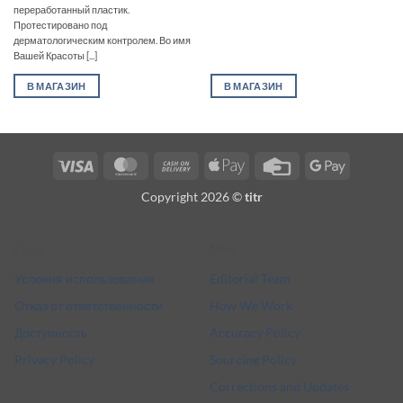
переработанный пластик.
Протестировано под
дерматологическим контролем. Во имя
Вашей Красоты [...]
В МАГАЗИН
В МАГАЗИН
Visa
MasterCard
Cash
Apple
Credit
Google
On
Pay
Card
Pay
Copyright 2026 ©
titr
Delivery
Legal
More
Условия использования
Editorial Team
Отказ от ответственности
How We Work
Доступность
Accuracy Policy
Privacy Policy
Sourcing Policy
Corrections and Updates