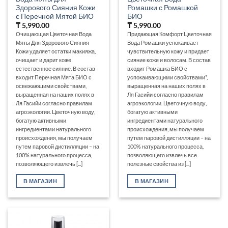
Здорового Сияния Кожи
Ромашки с Ромашкой
с Перечной Мятой БИО
БИО
₸
5,990.00
₸
5,990.00
Очищающая Цветочная Вода
Придающая Комфорт Цветочная
Мяты Для Здорового Сияния
Вода Ромашки успокаивает
Кожи удаляет остатки макияжа,
чувствительную кожу и придает
очищает и дарит коже
сияние коже и волосам. В состав
естественное сияние. В состав
входит Ромашка БИО с
входит Перечная Мята БИО с
успокаивающими свойствами*,
освежающими свойствами,
выращенная на наших полях в
выращенная на наших полях в
Ля Гасийи согласно правилам
Ля Гасийи согласно правилам
агроэкологии. Цветочную воду,
агроэкологии. Цветочную воду,
богатую активными
богатую активными
ингредиентами натурального
ингредиентами натурального
происхождения, мы получаем
происхождения, мы получаем
путем паровой дистилляции – на
путем паровой дистилляции – на
100% натурального процесса,
100% натурального процесса,
позволяющего извлечь все
позволяющего извлечь [...]
полезные свойства из [...]
В МАГАЗИН
В МАГАЗИН