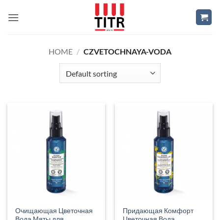
Skip
to
content
HOME
/
CZVETOCHNAYA-VODA
Очищающая Цветочная
Придающая Комфорт
Вода Мяты для
Цветочная Вода