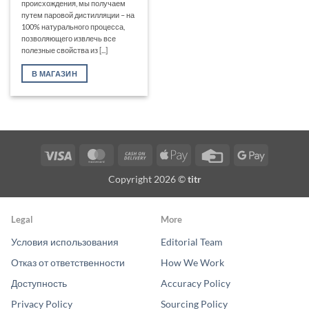
происхождения, мы получаем
путем паровой дистилляции – на
100% натурального процесса,
позволяющего извлечь все
полезные свойства из [...]
В МАГАЗИН
Visa
MasterCard
Cash
Apple
Credit
Google
On
Pay
Card
Pay
Copyright 2026 ©
titr
Delivery
Legal
More
Условия использования
Editorial Team
Отказ от ответственности
How We Work
Доступность
Accuracy Policy
Privacy Policy
Sourcing Policy