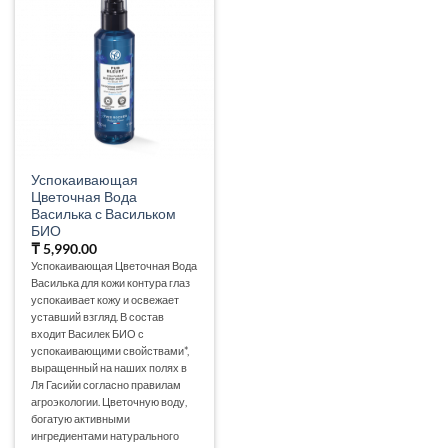
Успокаивающая
Цветочная Вода
Василька с Васильком
БИО
₸
5,990.00
Успокаивающая Цветочная Вода
Василька для кожи контура глаз
успокаивает кожу и освежает
уставший взгляд. В состав
входит Василек БИО с
успокаивающими свойствами*,
выращенный на наших полях в
Ля Гасийи согласно правилам
агроэкологии. Цветочную воду,
богатую активными
ингредиентами натурального