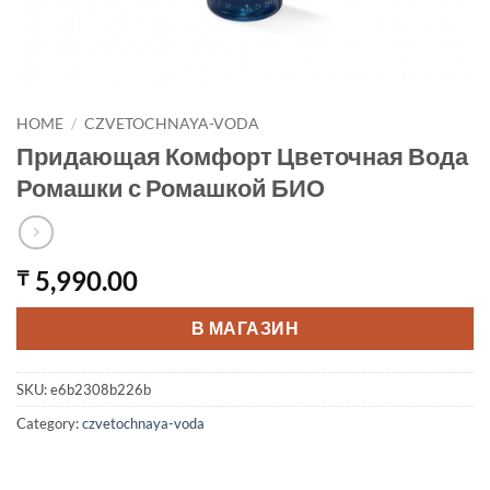
HOME
/
CZVETOCHNAYA-VODA
Придающая Комфорт Цветочная Вода
Ромашки с Ромашкой БИО
5,990.00
₸
В МАГАЗИН
SKU:
e6b2308b226b
Category:
czvetochnaya-voda