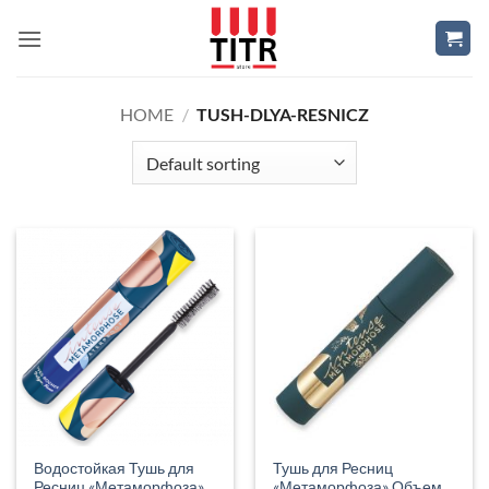
Skip
to
content
HOME
/
TUSH-DLYA-RESNICZ
Водостойкая Тушь для
Тушь для Ресниц
Ресниц «Метаморфоза»
«Метаморфоза» Объем,