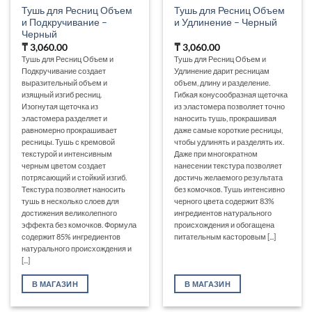
Тушь для Ресниц Объем
Тушь для Ресниц Объем
и Подкручивание –
и Удлинение – Черный
Черный
₸
3,060.00
₸
3,060.00
Тушь для Ресниц Объем и
Тушь для Ресниц Объем и
Подкручивание создает
Удлинение дарит ресницам
выразительный объем и
объем, длину и разделение.
изящный изгиб ресниц.
Гибкая конусообразная щеточка
Изогнутая щеточка из
из эластомера позволяет точно
эластомера разделяет и
наносить тушь, прокрашивая
равномерно прокрашивает
даже самые короткие ресницы,
ресницы. Тушь с кремовой
чтобы удлинять и разделять их.
текстурой и интенсивным
Даже при многократном
черным цветом создает
нанесении текстура позволяет
потрясающий и стойкий изгиб.
достичь желаемого результата
Текстура позволяет наносить
без комочков. Тушь интенсивно
тушь в несколько слоев для
черного цвета содержит 83%
достижения великолепного
ингредиентов натурального
эффекта без комочков. Формула
происхождения и обогащена
содержит 85% ингредиентов
питательным касторовым [...]
натурального происхождения и
[...]
В МАГАЗИН
В МАГАЗИН