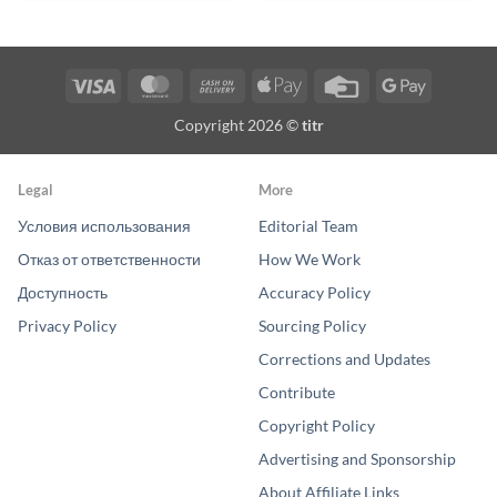
Visa
MasterCard
Cash
Apple
Credit
Google
On
Pay
Card
Pay
Copyright 2026 ©
titr
Delivery
Legal
More
Условия использования
Editorial Team
Отказ от ответственности
How We Work
Доступность
Accuracy Policy
Privacy Policy
Sourcing Policy
Corrections and Updates
Contribute
Copyright Policy
Advertising and Sponsorship
About Affiliate Links