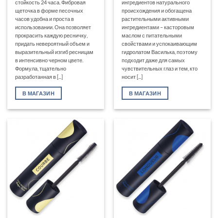
стойкость 24 часа. Фибровая
ингредиентов натурального
щеточка в форме песочных
происхождения и обогащена
часов удобна и проста в
растительными активными
использовании. Она позволяет
ингредиентами – касторовым
прокрасить каждую ресничку,
маслом с питательными
придать невероятный объем и
свойствами и успокаивающим
выразительный изгиб ресницам
гидролатом Василька, поэтому
в интенсивно черном цвете.
подходит даже для самых
Формула, тщательно
чувствительных глаз и тем, кто
разработанная в [...]
носит [...]
В МАГАЗИН
В МАГАЗИН