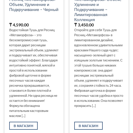
Объем, Удлинение и
Удлинение и
Подкручивание – Черный
Подкручивание –
Лимитированная
Коллекция
₸
4,590.00
₸
3,450.00
Водостойкая Тушь для Ресниц
Откройте для себя Тушь для
«Метаморфоза» – это
Ресниц «Метаморфоза» в
бескомпромиссная тушь,
лимитированном дизайне,
которая дарит ресницам
вдохновленном удивительными
экстремальный объем, удлиняет
красками Нашего сада чудес:
и подкручивает их, обеспечивая
насыщенно-зеленый цвет с
водостойкий эффект. Благодаря
изящным золотым тиснением. С
интуитивно понятной, мягкой и
этой тушью больше никаких
простой в использовании
компромиссов: она дарит
фибровой щеточке в форме
ресницам экстремальный
песочных часов каждая
объем, удлиняет и подкручивает
ресничка прокрашивается,
их, сохраняя стойкость 24 часа.
становится более плотной и
Фибровая щеточка в форме
удлиненной. Ни одна ресница не
песочных часов удобна и просто
остается без внимания!
в использовании. Она позволяет
Формула обогащена
прокрасить [...]
питательным касторовым
маслом [...]
В МАГАЗИН
В МАГАЗИН