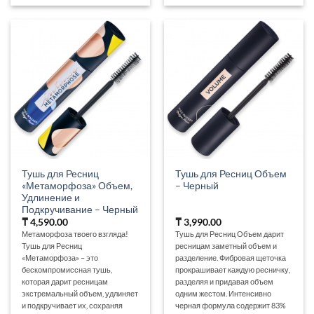
Тушь для Ресниц
Тушь для Ресниц Объем
«Метаморфоза» Объем,
– Черный
Удлинение и
Подкручивание – Черный
₸
4,590.00
₸
3,990.00
Метаморфоза твоего взгляда!
Тушь для Ресниц Объем дарит
Тушь для Ресниц
ресницам заметный объем и
«Метаморфоза» – это
разделение. Фибровая щеточка
бескомпромиссная тушь,
прокрашивает каждую ресничку,
которая дарит ресницам
разделяя и придавая объем
экстремальный объем, удлиняет
одним жестом. Интенсивно
и подкручивает их, сохраняя
черная формула содержит 83%