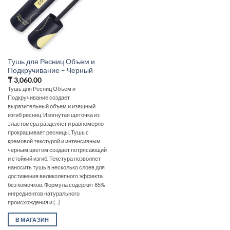
Тушь для Ресниц Объем и
Подкручивание – Черный
₸
3,060.00
Тушь для Ресниц Объем и
Подкручивание создает
выразительный объем и изящный
изгиб ресниц. Изогнутая щеточка из
эластомера разделяет и равномерно
прокрашивает ресницы. Тушь с
кремовой текстурой и интенсивным
черным цветом создает потрясающий
и стойкий изгиб. Текстура позволяет
наносить тушь в несколько слоев для
достижения великолепного эффекта
без комочков. Формула содержит 85%
ингредиентов натурального
происхождения и [...]
В МАГАЗИН