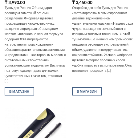
₸
3,990.00
₸
3,450.00
Тушь для Ресниц Объем дарит
Откройте для себя Тушь для Ресниц
ресницам заметный объем и
«Метаморфоза» в лимитированном
разделение. Фибровая щеточка
дизайне, вдохновленном
прокрашивает каждую ресничку,
удивительными красками Нашего сада
разделяя и придавая объем одним
чудес: насыщенно-зеленый цвет с
жестом. Интенсивно черная формула
изящным золотым тиснением. С этой
содержит 83% ингредиентов
тушью больше никаких компромиссов:
натурального происхождения и
она дарит ресницам экстремальный
обогащена растительными активными
объем, удлиняет и подкручивает их,
ингредиентами – касторовым маслом с
сохраняя стойкость 24 часа. Фибровая
питательными свойствами и
щеточка в форме песочных часов
успокаивающим гидролатом Василька,
удобна и просто в использовании. Она
поэтому подходит даже для самых
позволяет прокрасить [...]
чувствительных глаз и тем, кто носит
[...]
В МАГАЗИН
В МАГАЗИН