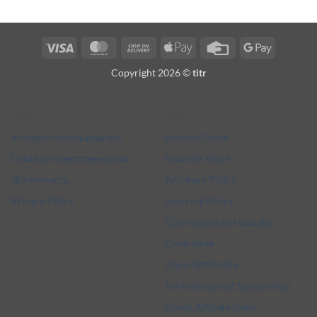
Visa
MasterCard
Cash
Apple
Credit
Google
On
Pay
Card
Pay
Copyright 2026 ©
titr
Delivery
Legal
More
Условия использования
Editorial Team
Отказ от ответственности
How We Work
Доступность
Accuracy Policy
Privacy Policy
Sourcing Policy
Corrections and Updates
Contribute
Copyright Policy
Advertising and Sponsorship
About Affiliate Links