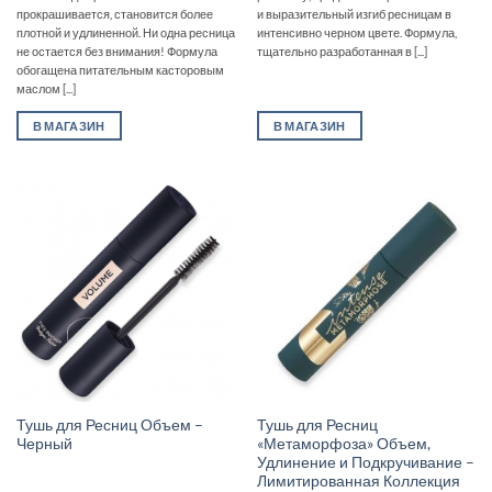
прокрашивается, становится более
и выразительный изгиб ресницам в
плотной и удлиненной. Ни одна ресница
интенсивно черном цвете. Формула,
не остается без внимания! Формула
тщательно разработанная в [...]
обогащена питательным касторовым
маслом [...]
В МАГАЗИН
В МАГАЗИН
Тушь для Ресниц Объем –
Тушь для Ресниц
Черный
«Метаморфоза» Объем,
Удлинение и Подкручивание –
Лимитированная Коллекция