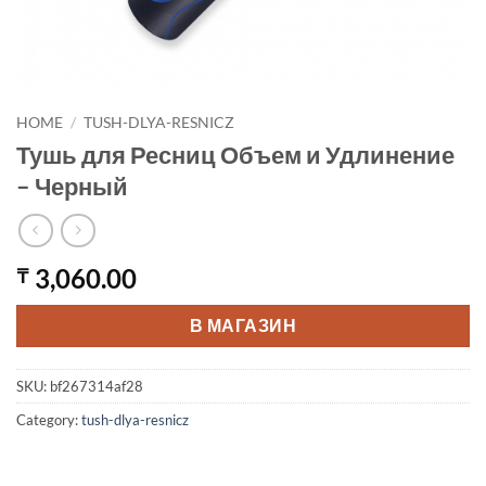
HOME
/
TUSH-DLYA-RESNICZ
Тушь для Ресниц Объем и Удлинение
– Черный
3,060.00
₸
В МАГАЗИН
SKU:
bf267314af28
Category:
tush-dlya-resnicz