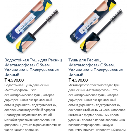
Водостойкая Тушь для Ресниц
Тушь для Ресниц
«Метаморфоза» Объем,
«Метаморфоза» Объем,
Удлинение и Подкручивание –
Удлинение и Подкручивание –
Черный
Черный
₸
4,590.00
₸
4,590.00
Водостойкая Тушь для Ресниц
Метаморфоза твоего взгляда! Тушь
«Метаморфоза» – это
для Ресниц «Метаморфоза» – это
бескомпромиссная тушь, которая
бескомпромиссная тушь, которая
дарит ресницам экстремальный
дарит ресницам экстремальный
объем, удлиняет и подкручивает их,
объем, удлиняет и подкручивает их,
обеспечивая водостойкий эффект.
сохраняя стойкость 24 часа. Фибровая
Благодаря интуитивно понятной,
щеточка в форме песочных часов
мягкой и простой в использовании
удобна и проста в использовании. Она
фибровой щеточке в форме песочных
позволяет прокрасить каждую
часов каждая ресничка
ресничку, придать невероятный объем