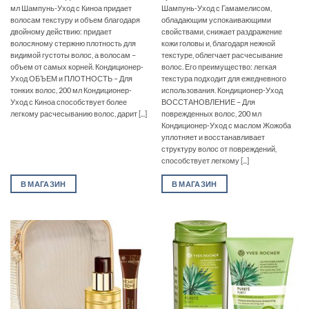
мл Шампунь-Уход с Киноа придает
Шампунь-Уход с Гамамелисом,
волосам текстуру и объем благодаря
обладающим успокаивающими
двойному действию: придает
свойствами, снижает раздражение
волосяному стержню плотность для
кожи головы и, благодаря нежной
видимой густоты волос, а волосам –
текстуре, облегчает расчесывание
объем от самых корней. Кондиционер-
волос. Его преимущество: легкая
Уход ОБЪЕМ и ПЛОТНОСТЬ – Для
текстура подходит для ежедневного
тонких волос, 200 мл Кондиционер-
использования. Кондиционер-Уход
Уход с Киноа способствует более
ВОССТАНОВЛЕНИЕ – Для
легкому расчесыванию волос, дарит [...]
поврежденных волос, 200 мл
Кондиционер-Уход с маслом Жожоба
уплотняет и восстанавливает
структуру волос от повреждений,
способствует легкому [...]
В МАГАЗИН
В МАГАЗИН