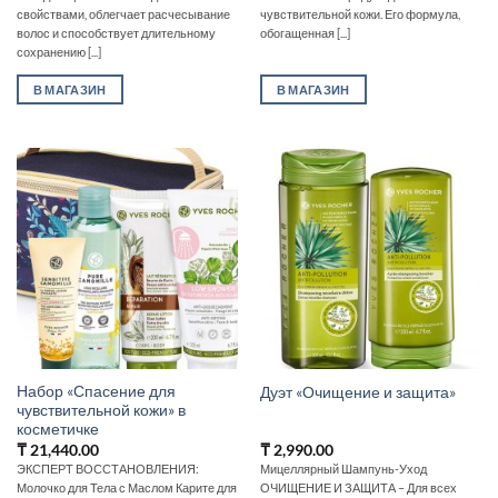
свойствами, облегчает расчесывание
чувствительной кожи. Его формула,
волос и способствует длительному
обогащенная [...]
сохранению [...]
В МАГАЗИН
В МАГАЗИН
Набор «Спасение для
Дуэт «Очищение и защита»
чувствительной кожи» в
косметичке
₸
21,440.00
₸
2,990.00
ЭКСПЕРТ ВОССТАНОВЛЕНИЯ:
Мицеллярный Шампунь-Уход
Молочко для Тела с Маслом Карите для
ОЧИЩЕНИЕ И ЗАЩИТА – Для всех