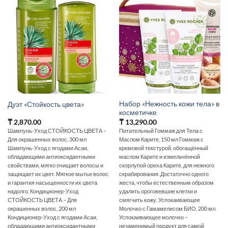
Набор «Нежность кожи тела» в
Дуэт «Стойкость цвета»
косметичке
₸
2,870.00
₸
13,290.00
Шампунь-Уход СТОЙКОСТЬ ЦВЕТА –
Питательный Гоммаж для Тела с
Для окрашенных волос, 300 мл
Маслом Карите, 150 мл Гоммаж с
Шампунь-Уход с ягодами Асаи,
кремовой текстурой, обогащённый
обладающими антиоксидантными
маслом Карите и измельчённой
свойствами, мягко очищает волосы и
скорлупой ореха Карите, для нежного
защищает их цвет. Мягкое мытье волос
скрабирования. Достаточно одного
и гарантия насыщенности их цвета
жеста, чтобы естественным образом
надолго. Кондиционер-Уход
удалить ороговевшие клетки и
СТОЙКОСТЬ ЦВЕТА – Для
смягчить кожу. Успокаивающее
окрашенных волос, 200 мл
Молочко с Гамамелисом БИО, 200 мл.
Кондиционер-Уход с ягодами Асаи,
Успокаивающее молочко –
обладающими антиоксидантными
незаменимый продукт для самой