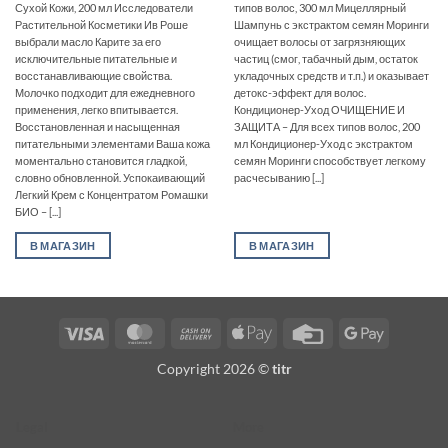
Сухой Кожи, 200 мл Исследователи
типов волос, 300 мл Мицеллярный
Растительной Косметики Ив Роше
Шампунь с экстрактом семян Моринги
выбрали масло Карите за его
очищает волосы от загрязняющих
исключительные питательные и
частиц (смог, табачный дым, остаток
восстанавливающие свойства.
укладочных средств и т.п.) и оказывает
Молочко подходит для ежедневного
детокс-эффект для волос.
применения, легко впитывается.
Кондиционер-Уход ОЧИЩЕНИЕ И
Восстановленная и насыщенная
ЗАЩИТА – Для всех типов волос, 200
питательными элементами Ваша кожа
мл Кондиционер-Уход с экстрактом
моментально становится гладкой,
семян Моринги способствует легкому
словно обновленной. Успокаивающий
расчесыванию [...]
Легкий Крем с Концентратом Ромашки
БИО – [...]
В МАГАЗИН
В МАГАЗИН
Visa
MasterCard
Cash
Apple
Credit
Google
On
Pay
Card
Pay
Copyright 2026 ©
titr
Delivery
Legal
More