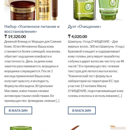
Набор «Усиленное питание и
Дуэт «Очищение»
восстановление»
₸
19,320.00
₸
4,020.00
Дневной Флюид от Морщин для Сияния
Шампунь-Уход ОЧИЩЕНИЕ – Для
Кожи, 50 мл Мгновенно Ваша кожа
жирных волос, 300 мл Шампунь-Уход с
становится более сияющей, она вновь
Крапивой очищает и оздоравливает
обретает ощущение комфорта и
кожу головы, регулирует выработку
эластичность. День за днем кожа
себума и дарит волосам чистоту на 48
заметно разглаживается, морщины и
часов*. Его преимущество: гелевая
морщинки сокращаются. После 1
текстура для легкого мытья волос.
месяца применения Ваша кожа
*Клинический тест формулы в
излучает красоту и молодость.
лаборатории на территории ЕС при
Формула обогащена 30 Ценными
участии 13 человек Маска
Маслами, известными своими
ОЧИЩЕНИЕ, подготавливающая кожу
антивозрастными свойствами. Ее
головы и волосы к использованию [...]
преимущество: флюидная, нежная [...]
В МАГАЗИН
В МАГАЗИН