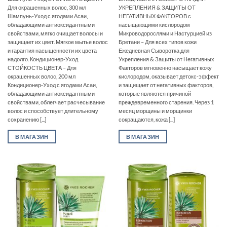
Для окрашенных волос, 300 мл
УКРЕПЛЕНИЯ & ЗАЩИТЫ ОТ
Шампунь-Уход с ягодами Асаи,
НЕГАТИВНЫХ ФАКТОРОВ с
обладающими антиоксидантными
насыщающими кислородом
свойствами, мягко очищает волосы и
Микроводорослями и Настурцией из
защищает их цвет. Мягкое мытье волос
Бретани – Для всех типов кожи
и гарантия насыщенности их цвета
Ежедневная Сыворотка для
надолго. Кондиционер-Уход
Укрепления & Защиты от Негативных
СТОЙКОСТЬ ЦВЕТА – Для
Факторов мгновенно насыщает кожу
окрашенных волос, 200 мл
кислородом, оказывает детокс-эффект
Кондиционер-Уход с ягодами Асаи,
и защищает от негативных факторов,
обладающими антиоксидантными
которые являются причиной
свойствами, облегчает расчесывание
преждевременного старения. Через 1
волос и способствует длительному
месяц морщины и морщинки
сохранению [...]
сокращаются, кожа [...]
В МАГАЗИН
В МАГАЗИН