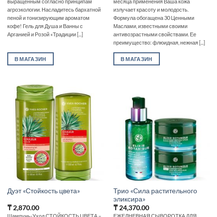
выращенным согласно принципам
месяца применения Ваша кожа
агроэкологии. Насладитесь бархатной
излучает красоту и молодость.
пеной и тонизирующим ароматом
Формула обогащена 30 Ценными
кофе! Гель для Душа и Ванны с
Маслами, известными своими
Арганией и Розой «Традиции [...]
антивозрастными свойствами. Ее
преимущество: флюидная, нежная [...]
В МАГАЗИН
В МАГАЗИН
Трио «Сила растительного
Дуэт «Стойкость цвета»
эликсира»
₸
2,870.00
₸
24,370.00
Шампунь-Уход СТОЙКОСТЬ ЦВЕТА –
ЕЖЕДНЕВНАЯ СЫВОРОТКА ДЛЯ