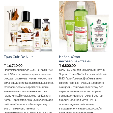
Набор «Стоп
Трио Cuir De Nuit
несовершенствам»
₸
16,710.00
₸
6,800.00
Парфюмерная вода CUIR DE NUIT, 100
Гель-Гоммаж для Умывания Против
мл + 10 мл Легчайшее прикосновение
Черных Точек 3 в 1 с Перечной Мятой
рождает смятение чувств: нежность и
БИО Гель-Гоммаж Для Умывания
сила, ощущение тайны и вспышка огня.
Против Черных Точек 3 в 1 бережно
Соблазнительный аромат Ванили с
очищает и отшелушивает кожу без
кожаными нотками оказывается в
пересушивания, очищает поры и
плену мягкой силы ароматов Какао и
сокращает черные точки. В состав
Кофе. Парфюмер Амандин Клерк Мари
входит Перечная Мята БИО с
выбрала Ваниль, чтобы подчеркнуть
освежающими свойствами,
все оттенки чувственности.
выращенная на наших полях в Ля
Парфюмированный Крем для Рук CUIR
Гасийи согласно правилам