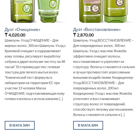
Дуэт «Очищение»
Дуэт «Восстановление»
₸
4,020.00
₸
2,870.00
Шампунь-Уход ОЧИЩЕНИЕ – Для
Шампунь-Уход ВОССТАНОВЛЕНИЕ –
жирных волос, 300 мл Шампунь-Уход с
Для поврежденных волос, 300 мл
Крапивой очищает и оздоравливает
Шампунь-Уход с маслом Жожоба
кожу головы, регулирует выработку
эффективно очищает волосы,
себума и дарит волосам чистоту на 48
восстанавливает и укрепляет их
часов*. Его преимущество: гелевая
структуру. Волосы становятся сильнее
текстура для легкого мытья волос.
и лучше противостоят агрессивным
*Клинический тест формулы в
внешним воздействиям. Кондиционер-
лаборатории на территории ЕС при
Уход ВОССТАНОВЛЕНИЕ – Для
участии 13 человек Маска
поврежденных волос, 200 мл
ОЧИЩЕНИЕ, подготавливающая кожу
Кондиционер-Уход с маслом Жожоба
головы и волосы к использованию [...]
уплотняет и восстанавливает
структуру волос от повреждений,
способствует легкому расчесыванию.
Волосы становятся сильнее и [...]
В МАГАЗИН
В МАГАЗИН