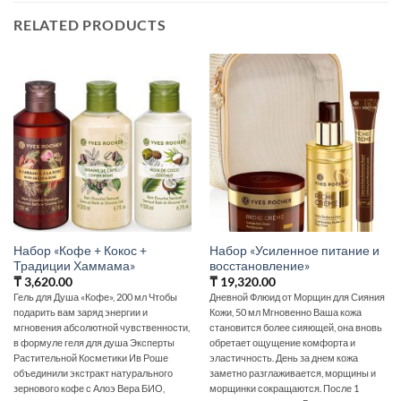
RELATED PRODUCTS
Набор «Кофе + Кокос +
Набор «Усиленное питание и
Традиции Хаммама»
восстановление»
₸
3,620.00
₸
19,320.00
Гель для Душа «Кофе», 200 мл Чтобы
Дневной Флюид от Морщин для Сияния
подарить вам заряд энергии и
Кожи, 50 мл Мгновенно Ваша кожа
мгновения абсолютной чувственности,
становится более сияющей, она вновь
в формуле геля для душа Эксперты
обретает ощущение комфорта и
Растительной Косметики Ив Роше
эластичность. День за днем кожа
объединили экстракт натурального
заметно разглаживается, морщины и
зернового кофе с Алоэ Вера БИО,
морщинки сокращаются. После 1