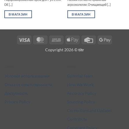
DE [...]
агроэкологии. Очищающий [...]
В МАГАЗИН
В МАГАЗИН
Visa
MasterCard
Cash
Apple
Credit
Google
On
Pay
Card
Pay
Copyright 2026 ©
titr
Delivery
Legal
More
Условия использования
Editorial Team
Отказ от ответственности
How We Work
Доступность
Accuracy Policy
Privacy Policy
Sourcing Policy
Corrections and Updates
Contribute
Copyright Policy