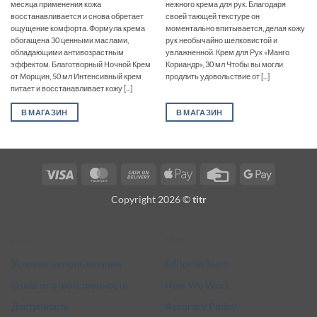
месяца применения кожа
нежного крема для рук. Благодаря
восстанавливается и снова обретает
своей тающей текстуре он
ощущение комфорта. Формула крема
моментально впитывается, делая кожу
обогащена 30 ценными маслами,
рук необычайно шелковистой и
обладающими антивозрастным
увлажненной. Крем для Рук «Манго
эффектом. Благотворный Ночной Крем
Кориандр», 30 мл Чтобы вы могли
от Морщин, 50 мл Интенсивный крем
продлить удовольствие от [...]
питает и восстанавливает кожу [...]
В МАГАЗИН
В МАГАЗИН
Visa
MasterCard
Cash
Apple
Credit
Google
On
Pay
Card
Pay
Copyright 2026 ©
titr
Delivery
Legal
More
Условия использования
Editorial Team
Отказ от ответственности
How We Work
Доступность
Accuracy Policy