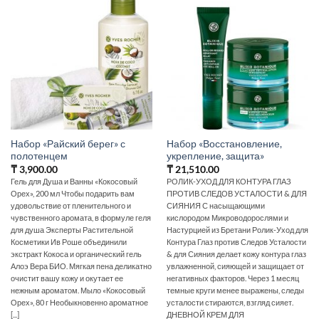
Набор «Райский берег» с
Набор «Восстановление,
полотенцем
укрепление, защита»
₸
3,900.00
₸
21,510.00
Гель для Душа и Ванны «Кокосовый
РОЛИК-УХОД ДЛЯ КОНТУРА ГЛАЗ
Орех», 200 мл Чтобы подарить вам
ПРОТИВ СЛЕДОВ УСТАЛОСТИ & ДЛЯ
удовольствие от пленительного и
СИЯНИЯ С насыщающими
чувственного аромата, в формуле геля
кислородом Микроводорослями и
для душа Эксперты Растительной
Настурцией из Бретани Ролик-Уход для
Косметики Ив Роше объединили
Контура Глаз против Следов Усталости
экстракт Кокоса и органический гель
& для Сияния делает кожу контура глаз
Алоэ Вера БИО. Мягкая пена деликатно
увлажненной, сияющей и защищает от
очистит вашу кожу и окутает ее
негативных факторов. Через 1 месяц
нежным ароматом. Мыло «Кокосовый
темные круги менее выражены, следы
Орех», 80 г Необыкновенно ароматное
усталости стираются, взгляд сияет.
[...]
ДНЕВНОЙ КРЕМ ДЛЯ