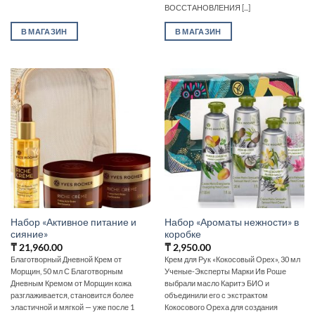
ВОССТАНОВЛЕНИЯ [...]
В МАГАЗИН
В МАГАЗИН
Набор «Активное питание и
Набор «Ароматы нежности» в
сияние»
коробке
₸
21,960.00
₸
2,950.00
Благотворный Дневной Крем от
Крем для Рук «Кокосовый Орех», 30 мл
Морщин, 50 мл С Благотворным
Ученые-Эксперты Марки Ив Роше
Дневным Кремом от Морщин кожа
выбрали масло Каритэ БИО и
разглаживается, становится более
объединили его с экстрактом
эластичной и мягкой — уже после 1
Кокосового Ореха для создания