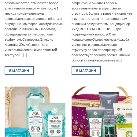
разглаживается, становится более
эффективно очищает волосы,
эластичной и мягкой — уже после 1
восстанавливает и укрепляет их
месяца применения кожа
структуру. Волосы становятся сильнее
восстанавливается и снова обретает
и лучше противостоят агрессивным
ощущение комфорта. Формула крема
внешним воздействиям. Кондиционер-
обогащена 30 ценными маслами,
Уход ВОССТАНОВЛЕНИЕ – Для
обладающими антивозрастным
поврежденных волос, 200 мл
эффектом. Сыворотка Эликсир
Кондиционер-Уход с маслом Жожоба
Красоты, 30 мл Сыворотка с
уплотняет и восстанавливает
уникальной легкой и маслянистой
структуру волос от повреждений,
текстурой – [...]
способствует легкому расчесыванию.
Волосы становятся сильнее и [...]
В МАГАЗИН
В МАГАЗИН