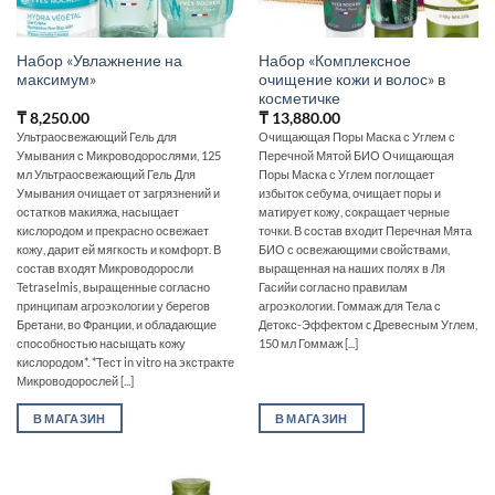
Набор «Увлажнение на
Набор «Комплексное
максимум»
очищение кожи и волос» в
косметичке
₸
8,250.00
₸
13,880.00
Ультраосвежающий Гель для
Очищающая Поры Маска с Углем с
Умывания с Микроводорослями, 125
Перечной Мятой БИО Очищающая
мл Ультраосвежающий Гель Для
Поры Маска с Углем поглощает
Умывания очищает от загрязнений и
избыток себума, очищает поры и
остатков макияжа, насыщает
матирует кожу, сокращает черные
кислородом и прекрасно освежает
точки. В состав входит Перечная Мята
кожу, дарит ей мягкость и комфорт. В
БИО с освежающими свойствами,
состав входят Микроводоросли
выращенная на наших полях в Ля
Tetraselmis, выращенные согласно
Гасийи согласно правилам
принципам агроэкологии у берегов
агроэкологии. Гоммаж для Тела с
Бретани, во Франции, и обладающие
Детокс-Эффектом c Древесным Углем,
способностью насыщать кожу
150 мл Гоммаж [...]
кислородом*. *Тест in vitro на экстракте
Микроводорослей [...]
В МАГАЗИН
В МАГАЗИН