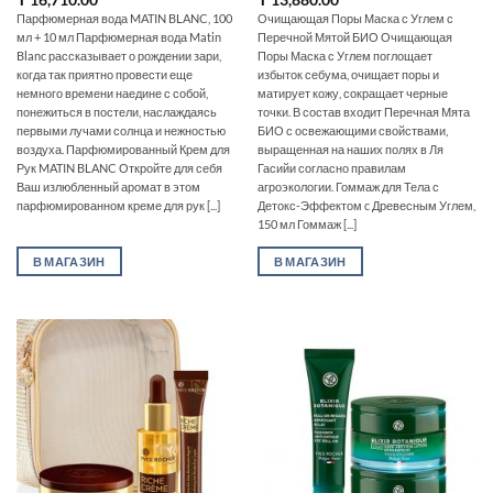
Парфюмерная вода MATIN BLANC, 100
Очищающая Поры Маска с Углем с
мл + 10 мл Парфюмерная вода Matin
Перечной Мятой БИО Очищающая
Blanc рассказывает о рождении зари,
Поры Маска с Углем поглощает
когда так приятно провести еще
избыток себума, очищает поры и
немного времени наедине с собой,
матирует кожу, сокращает черные
понежиться в постели, наслаждаясь
точки. В состав входит Перечная Мята
первыми лучами солнца и нежностью
БИО с освежающими свойствами,
воздуха. Парфюмированный Крем для
выращенная на наших полях в Ля
Рук MATIN BLANC Откройте для себя
Гасийи согласно правилам
Ваш излюбленный аромат в этом
агроэкологии. Гоммаж для Тела с
парфюмированном креме для рук [...]
Детокс-Эффектом c Древесным Углем,
150 мл Гоммаж [...]
В МАГАЗИН
В МАГАЗИН