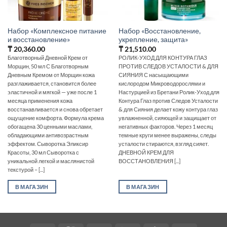
Набор «Комплексное питание
Набор «Восстановление,
и восстановление»
укрепление, защита»
₸
20,360.00
₸
21,510.00
Благотворный Дневной Крем от
РОЛИК-УХОД ДЛЯ КОНТУРА ГЛАЗ
Морщин, 50 мл С Благотворным
ПРОТИВ СЛЕДОВ УСТАЛОСТИ & ДЛЯ
Дневным Кремом от Морщин кожа
СИЯНИЯ С насыщающими
разглаживается, становится более
кислородом Микроводорослями и
эластичной и мягкой — уже после 1
Настурцией из Бретани Ролик-Уход для
месяца применения кожа
Контура Глаз против Следов Усталости
восстанавливается и снова обретает
& для Сияния делает кожу контура глаз
ощущение комфорта. Формула крема
увлажненной, сияющей и защищает от
обогащена 30 ценными маслами,
негативных факторов. Через 1 месяц
обладающими антивозрастным
темные круги менее выражены, следы
эффектом. Сыворотка Эликсир
усталости стираются, взгляд сияет.
Красоты, 30 мл Сыворотка с
ДНЕВНОЙ КРЕМ ДЛЯ
уникальной легкой и маслянистой
ВОССТАНОВЛЕНИЯ [...]
текстурой – [...]
В МАГАЗИН
В МАГАЗИН