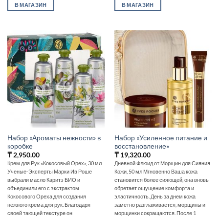
В МАГАЗИН
В МАГАЗИН
Набор «Ароматы нежности» в
Набор «Усиленное питание и
коробке
восстановление»
₸
2,950.00
₸
19,320.00
Крем для Рук «Кокосовый Орех», 30 мл
Дневной Флюид от Морщин для Сияния
Ученые-Эксперты Марки Ив Роше
Кожи, 50 мл Мгновенно Ваша кожа
выбрали масло Каритэ БИО и
становится более сияющей, она вновь
объединили его с экстрактом
обретает ощущение комфорта и
Кокосового Ореха для создания
эластичность. День за днем кожа
нежного крема для рук. Благодаря
заметно разглаживается, морщины и
своей тающей текстуре он
морщинки сокращаются. После 1