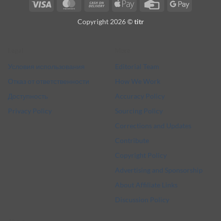
Visa
MasterCard
Cash
Apple
Credit
Google
On
Pay
Card
Pay
Copyright 2026 ©
titr
Delivery
Legal
More
Условия использования
Editorial Team
Отказ от ответственности
How We Work
Доступность
Accuracy Policy
Privacy Policy
Sourcing Policy
Corrections and Updates
Contribute
Copyright Policy
Advertising and Sponsorship
About Affiliate Links
Discussion Policy