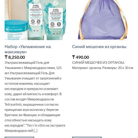
Набор «Увлажнение на
Синий мешочек из органзы
максимум»
₸
8,250.00
₸
490.00
Ультраосвежающий Гель для
СИНИЙ МЕШОЧЕК ИЗ ОРГАНЗЫ.
Умывания с Микроводорослями, 125
Материал: органза. Размеры: 20 x 30 см
мл Ультраосвежающий Гель Для
Умывания очищает от загрязнений и
остатков макияжа, насыщает
кислородом и прекрасно освежает
кожу, дарит ей мягкость и комфорт. В
состав входят Микроводоросли
Tetraselmis, выращенные согласно
принципам агроэкологии у берегов
Бретани, во Франции, и обладающие
способностью насыщать кожу
кислородом*. *Тест in vitro на экстракте
Микроводорослей [...]