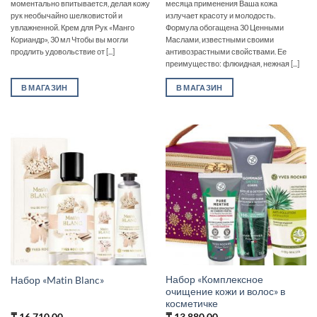
моментально впитывается, делая кожу
месяца применения Ваша кожа
рук необычайно шелковистой и
излучает красоту и молодость.
увлажненной. Крем для Рук «Манго
Формула обогащена 30 Ценными
Кориандр», 30 мл Чтобы вы могли
Маслами, известными своими
продлить удовольствие от [...]
антивозрастными свойствами. Ее
преимущество: флюидная, нежная [...]
В МАГАЗИН
В МАГАЗИН
Набор «Комплексное
Набор «Matin Blanc»
очищение кожи и волос» в
косметичке
₸
16,710.00
₸
13,880.00