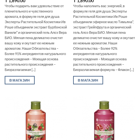
₸
1,890.00
₸
1,890.00
Чтобы подарить вам удовольствие от
Чтобы наполнить вас энергией, в
пленительного и чувственного
формуле геля для душа Эксперты
аромата, в формуле геля для душа
Растительной Косметики Ив Роше
Эксперты Растительной Косметики Ив
объединили эфирное масло Тимьяна*,
Роше объединили экстракт Бурбонской
экстракт Грейпфрута и органический
Ванили* и органический гель Алоэ Вера
гель Алоэ Вера БИО. Мягкая пена
БИО. Мягкая пена деликатно очистит
деликатно очистит вашу кожу и окутает
вашу кожу и окутает ее нежным
ее нежным ароматом. Наши
ароматом. Наши Обязательства –
Обязательства – Более 92%
Более 91% ингредиентов натурального
ингредиентов натурального
происхождения – Моющая основа
происхождения – Моющая основа
растительного происхождения –
растительного происхождения –
Биоразлагаемая [...]
Биоразлагаемая формула – Флакон [...]
В МАГАЗИН
В МАГАЗИН