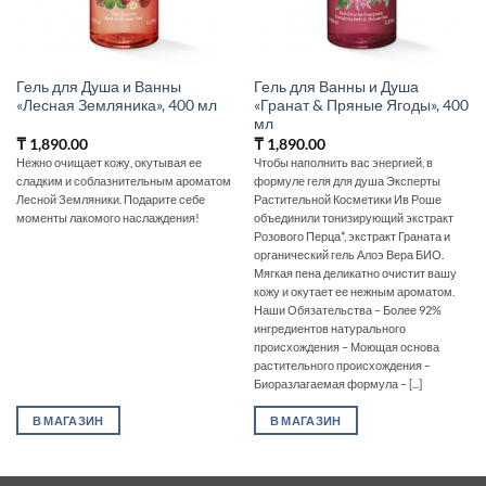
Гель для Душа и Ванны
Гель для Ванны и Душа
«Лесная Земляника», 400 мл
«Гранат & Пряные Ягоды», 400
мл
₸
1,890.00
₸
1,890.00
Нежно очищает кожу, окутывая ее
Чтобы наполнить вас энергией, в
сладким и соблазнительным ароматом
формуле геля для душа Эксперты
Лесной Земляники. Подарите себе
Растительной Косметики Ив Роше
моменты лакомого наслаждения!
объединили тонизирующий экстракт
Розового Перца*, экстракт Граната и
органический гель Алоэ Вера БИО.
Мягкая пена деликатно очистит вашу
кожу и окутает ее нежным ароматом.
Наши Обязательства – Более 92%
ингредиентов натурального
происхождения – Моющая основа
растительного происхождения –
Биоразлагаемая формула – [...]
В МАГАЗИН
В МАГАЗИН