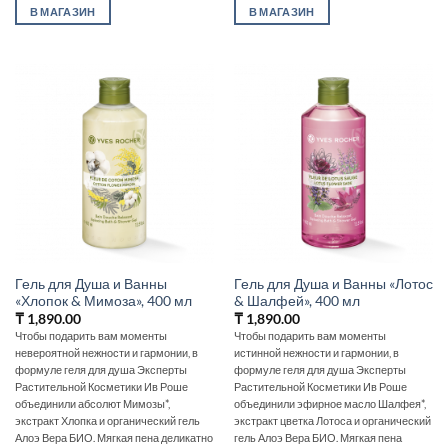
В МАГАЗИН
В МАГАЗИН
Гель для Душа и Ванны
Гель для Душа и Ванны «Лотос
«Хлопок & Мимоза», 400 мл
& Шалфей», 400 мл
₸
1,890.00
₸
1,890.00
Чтобы подарить вам моменты
Чтобы подарить вам моменты
невероятной нежности и гармонии, в
истинной нежности и гармонии, в
формуле геля для душа Эксперты
формуле геля для душа Эксперты
Растительной Косметики Ив Роше
Растительной Косметики Ив Роше
объединили абсолют Мимозы*,
объединили эфирное масло Шалфея*,
экстракт Хлопка и органический гель
экстракт цветка Лотоса и органический
Алоэ Вера БИО. Мягкая пена деликатно
гель Алоэ Вера БИО. Мягкая пена