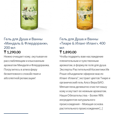
Гель для Душа и Ванны
Гель для Душа и Ванны
«Миндаль & Флердоранж»,
«Тиаре & Иланг-Иланг», 400
200 мл
мл
₸
1,290.00
₸
1,890.00
Нежно очищает кожу, окутывая ее
Чтобы подарить вам наслаждение
расслабляющим и изысканным
пленительным и чувственным
ароматом Миндаля и Флердоранжа.
ароматом, в формуле геля для душа
Погрузитесь в атмосферу
Эксперты Растительной Косметики Ив
безмятежного спокойствия и
Роше объединили эфирное масло
абсолютной релаксации!
Иланг-Иланга*, экстракт цветов Тиаре и
органический гель Алоэ Вера БИО.
Мягкая пена деликатно очистит вашу
кожу и окутает ее нежным ароматом.
Наши Обязательства – Более 98%
ингредиентов натурального
происхождения – Моющая основа
растительного происхождения [...]