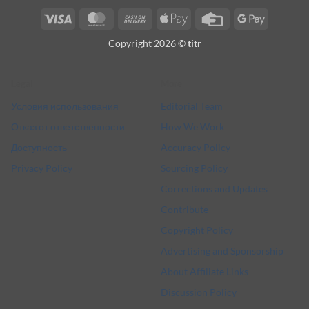
Visa
MasterCard
Cash
Apple
Credit
Google
On
Pay
Card
Pay
Copyright 2026 ©
titr
Delivery
Legal
More
Условия использования
Editorial Team
Отказ от ответственности
How We Work
Доступность
Accuracy Policy
Privacy Policy
Sourcing Policy
Corrections and Updates
Contribute
Copyright Policy
Advertising and Sponsorship
About Affiliate Links
Discussion Policy