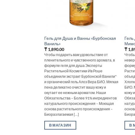
Гель для Душа и Ванны «Бурбонская
Гель
Ваниль»
Мимо
₸
1,890.00
₸
1,8
Чтобы подарить вам удовольствие от
Чтобы
пленительного и чувственного аромата, в
невер
формуле геля для душа Эксперты
форму
Растительной Косметики Ив Роше
Расти
объединили экстракт Бурбонской Ванили*
объед
и органический гель Алоэ Вера БИО. Мягкая
Хлопк
пена деликатно очистит вашу кожу и
БИО. 
окутает ее нежным ароматом. Наши
кожу 
Обязательства – Более 91% ингредиентов
Обяза
натурального происхождения – Моющая
натур
основа растительного происхождения –
основ
Биоразлагаемая [...]
Биораз
В МАГАЗИН
В 