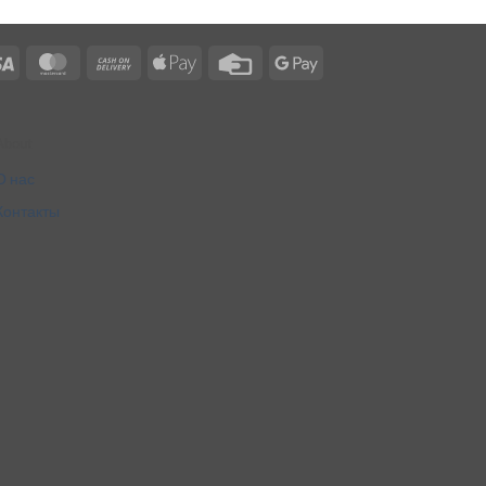
Visa
MasterCard
Cash
Apple
Credit
Google
On
Pay
Card
Pay
Delivery
About
О нас
Контакты