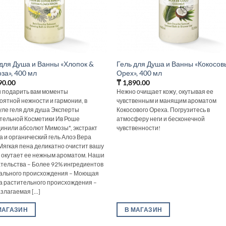
 для Душа и Ванны «Хлопок &
Гель для Душа и Ванны «Кокосов
за», 400 мл
Орех», 400 мл
90.00
₸
1,890.00
 подарить вам моменты
Нежно очищает кожу, окутывая ее
оятной нежности и гармонии, в
чувственным и манящим ароматом
ле геля для душа Эксперты
Кокосового Ореха. Погрузитесь в
тельной Косметики Ив Роше
атмосферу неги и бесконечной
инили абсолют Мимозы*, экстракт
чувственности!
а и органический гель Алоэ Вера
Мягкая пена деликатно очистит вашу
и окутает ее нежным ароматом. Наши
тельства – Более 92% ингредиентов
ального происхождения – Моющая
а растительного происхождения –
лагаемая [...]
МАГАЗИН
В МАГАЗИН