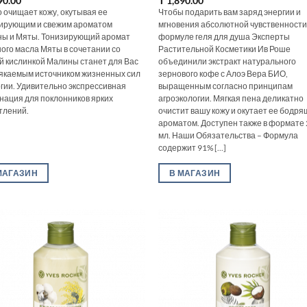
90.00
₸
1,890.00
 очищает кожу, окутывая ее
Чтобы подарить вам заряд энергии и
ирующим и свежим ароматом
мгновения абсолютной чувственности,
ы и Мяты. Тонизирующий аромат
формуле геля для душа Эксперты
ого масла Мяты в сочетании со
Растительной Косметики Ив Роше
й кислинкой Малины станет для Вас
объединили экстракт натурального
якаемым источником жизненных сил
зернового кофе с Алоэ Вера БИО,
ргии. Удивительно экспрессивная
выращенным согласно принципам
нация для поклонников ярких
агроэкологии. Мягкая пена деликатно
тлений.
очистит вашу кожу и окутает ее бодр
ароматом. Доступен также в формате
мл. Наши Обязательства – Формула
содержит 91% [...]
МАГАЗИН
В МАГАЗИН