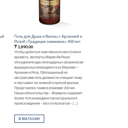
ый
Гель для Душа и Ванны с Арганией и
Розой «Традиции хаммама», 400 мл
₸
1,890.00
Чтобы добиться чувственного восточного
аромата, эксперты Марки Ив Роше
объединили два легендарных органически
выращенных ингредиента из Марокко —
Арганию и Розу. Обогащенный их
экстрактами гель деликатно очищает кожу
и окутывает ее нежной и пряной вуалью.
Представлен также в упаковке 200 мл.
Наши обязательства – Формула содержит
более 92% ингредиентов натурального
происхождения – Без этоксилатов – [...]
В МАГАЗИН