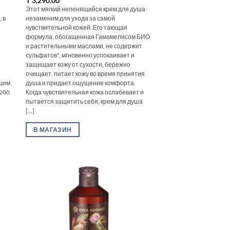
₸
3,290.00
Этот мягкий непенящийся крем для душа
 в
незаменим для ухода за самой
чувствительной кожей. Его тающая
формула, обогащенная Гамамелисом БИО
и растительными маслами, не содержит
сульфатов*, мгновенно успокаивает и
защищает кожу от сухости, бережно
очищает, питает кожу во время принятия
ящим
душа и придает ощущение комфорта.
 200
Когда чувствительная кожа ослабевает и
пытается защитить себя, крем для душа
[...]
В МАГАЗИН