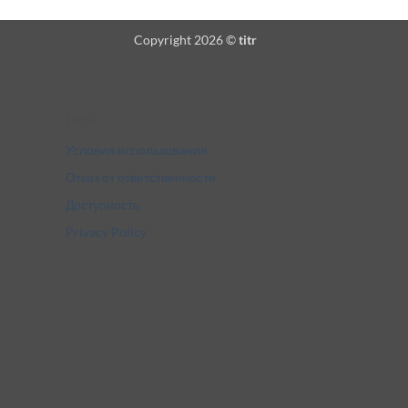
Copyright 2026 ©
titr
Legal
Условия использования
Отказ от ответственности
Доступность
Privacy Policy