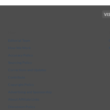
More
Editorial Team
How We Work
Accuracy Policy
Sourcing Policy
Corrections and Updates
Contribute
Copyright Policy
Advertising and Sponsorship
About Affiliate Links
Discussion Policy