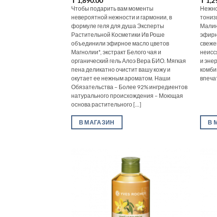
₸
1,890.00
₸
1,2
Чтобы подарить вам моменты
Нежно
невероятной нежности и гармонии, в
тониз
формуле геля для душа Эксперты
Малин
Растительной Косметики Ив Роше
эфирн
объединили эфирное масло цветов
свеже
Магнолии*, экстракт Белого чая и
неисс
органический гель Алоэ Вера БИО. Мягкая
и эне
пена деликатно очистит вашу кожу и
комби
окутает ее нежным ароматом. Наши
впеча
Обязательства – Более 92% ингредиентов
натурального происхождения – Моющая
основа растительного [...]
В МАГАЗИН
В 