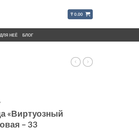
₸
0.00
ДЛЯ НЕЁ
БЛОГ
Y
да «Виртуозный
овая – 33