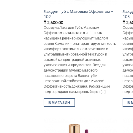
Лак для Губ с Матовым Эффектом –
Лак 
102
105
₸
2,600.00
₸
2,6
Формула Лака для Губ с Матовым
Форму
Эффектом GRAND ROUGE L’ELIXIR
Эффек
насыщена регенерирующим** маслом
насыщ
семян Камелии – она гарантирует мягкость
семян
и комфорт в оптимальном сочетании с
и ком
ультрапигментированной текстурой и
ультр
высокой концентрацией активных
высок
ухаживающих ингредиентов. Все для
ухажи
демонстрации глубоко матового
демон
насыщенного цвета Ваших губ и
насыщ
невероятной стойкости до 12 часов*.
невер
Эффективность доказана: 96% женщин
Эффек
подтверждают насыщенный цвет [...]
подтв
В МАГАЗИН
В 