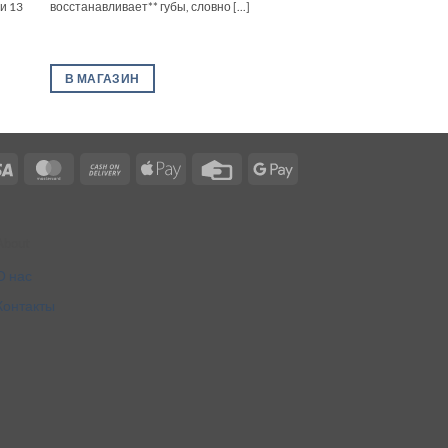
и 13
восстанавливает** губы, словно [...]
В МАГАЗИН
Visa
MasterCard
Cash
Apple
Credit
Google
On
Pay
Card
Pay
Delivery
About
О нас
Контакты