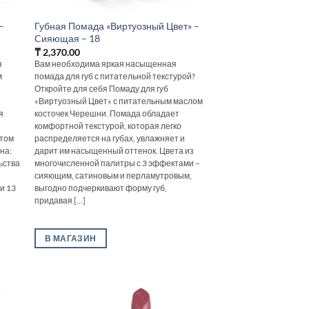
–
Губная Помада «Виртуозный Цвет» –
Cияющая – 18
₸
2,370.00
я
Вам необходима яркая насыщенная
м
помада для губ с питательной текстурой?
Откройте для себя Помаду для губ
«Виртуозный Цвет» с питательным маслом
я
косточек Черешни. Помада обладает
комфортной текстурой, которая легко
ктом
распределяется на губах, увлажняет и
на:
дарит им насыщенный оттенок. Цвета из
ьства
многочисленной палитры с 3 эффектами –
сияющим, сатиновым и перламутровым,
и 13
выгодно подчеркивают форму губ,
придавая [...]
В МАГАЗИН