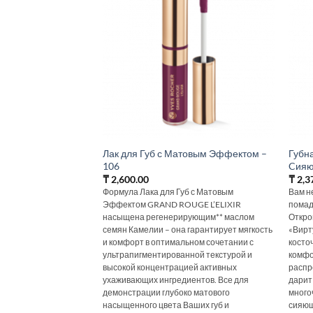
Лак для Губ с Матовым Эффектом –
Губн
106
Cияю
₸
2,600.00
₸
2,3
Формула Лака для Губ с Матовым
Вам н
Эффектом GRAND ROUGE L’ELIXIR
помад
насыщена регенерирующим** маслом
Откро
семян Камелии – она гарантирует мягкость
«Вирт
и комфорт в оптимальном сочетании с
косто
ультрапигментированной текстурой и
комфо
высокой концентрацией активных
распр
ухаживающих ингредиентов. Все для
дарит
демонстрации глубоко матового
много
насыщенного цвета Ваших губ и
сияющ