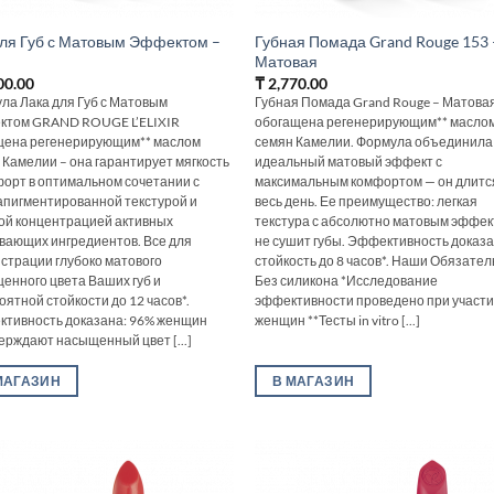
для Губ с Матовым Эффектом –
Губная Помада Grand Rouge 153 
Матовая
00.00
₸
2,770.00
ла Лака для Губ с Матовым
Губная Помада Grand Rouge – Матова
том GRAND ROUGE L’ELIXIR
обогащена регенерирующим** масло
ена регенерирующим** маслом
семян Камелии. Формула объединила
 Камелии – она гарантирует мягкость
идеальный матовый эффект с
форт в оптимальном сочетании с
максимальным комфортом — он длитс
апигментированной текстурой и
весь день. Ее преимущество: легкая
ой концентрацией активных
текстура с абсолютно матовым эффе
вающих ингредиентов. Все для
не сушит губы. Эффективность доказа
страции глубоко матового
стойкость до 8 часов*. Наши Обязател
енного цвета Ваших губ и
Без силикона *Исследование
оятной стойкости до 12 часов*.
эффективности проведено при участи
тивность доказана: 96% женщин
женщин **Тесты in vitro [...]
ерждают насыщенный цвет [...]
МАГАЗИН
В МАГАЗИН