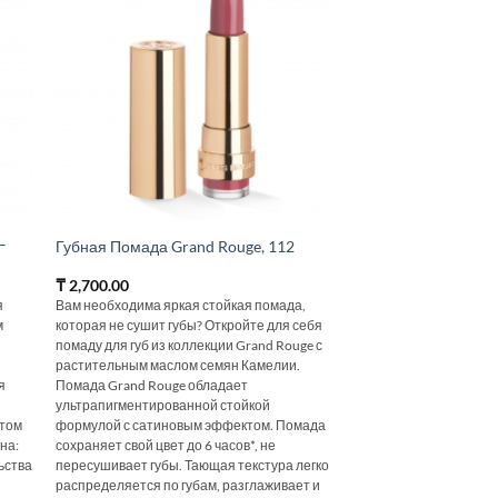
–
Губная Помада Grand Rouge, 112
₸
2,700.00
я
Вам необходима яркая стойкая помада,
м
которая не сушит губы? Откройте для себя
помаду для губ из коллекции Grand Rouge с
растительным маслом семян Камелии.
я
Помада Grand Rouge обладает
ультрапигментированной стойкой
ктом
формулой с сатиновым эффектом. Помада
на:
сохраняет свой цвет до 6 часов*, не
ьства
пересушивает губы. Тающая текстура легко
распределяется по губам, разглаживает и