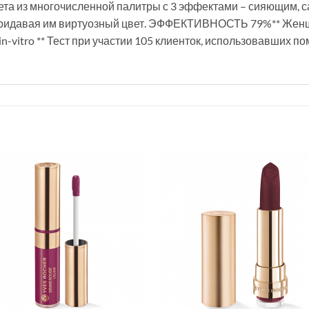
ета из многочисленной палитры с 3 эффектами – сияющим, 
придавая им виртуозный цвет. ЭФФЕКТИВНОСТЬ 79%** Женщ
n-vitro ** Тест при участии 105 клиенток, использовавших по