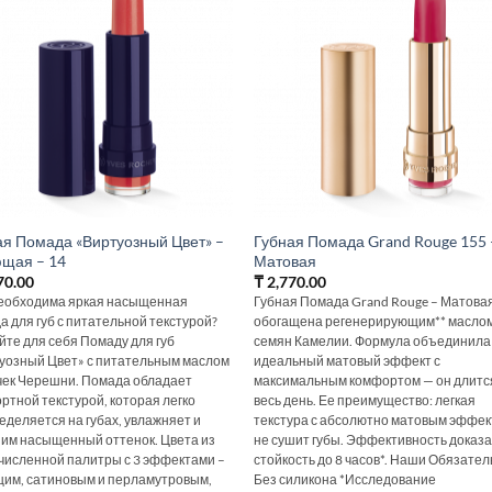
ая Помада «Виртуозный Цвет» –
Губная Помада Grand Rouge 155 
щая – 14
Матовая
70.00
₸
2,770.00
еобходима яркая насыщенная
Губная Помада Grand Rouge – Матова
а для губ с питательной текстурой?
обогащена регенерирующим** масло
йте для себя Помаду для губ
семян Камелии. Формула объединила
уозный Цвет» с питательным маслом
идеальный матовый эффект с
чек Черешни. Помада обладает
максимальным комфортом — он длитс
ртной текстурой, которая легко
весь день. Ее преимущество: легкая
еделяется на губах, увлажняет и
текстура с абсолютно матовым эффе
 им насыщенный оттенок. Цвета из
не сушит губы. Эффективность доказа
численной палитры с 3 эффектами –
стойкость до 8 часов*. Наши Обязател
им, сатиновым и перламутровым,
Без силикона *Исследование