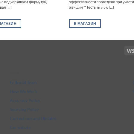
но подчеркивают форму губ,
эффективности проведено при участи
ая [...]
женщин **Тесты in vitro [...]
МАГАЗИН
В МАГАЗИН
More
Editorial Team
How We Work
Accuracy Policy
Sourcing Policy
Corrections and Updates
Contribute