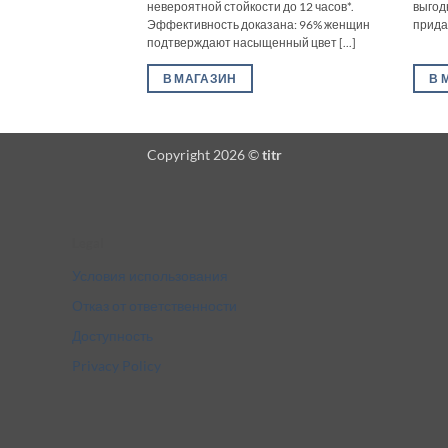
невероятной стойкости до 12 часов*.
выгод
Эффективность доказана: 96% женщин
придав
подтверждают насыщенный цвет [...]
В МАГАЗИН
В 
Copyright 2026 ©
titr
Legal
Условия использования
Отказ от ответственности
Доступность
Privacy Policy