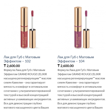
Лак для Губ с Матовым
Лак для Губ с Матовым
Эффектом – 102
Эффектом – 104
₸
2,600.00
₸
2,600.00
Формула Лака для Губ с Матовым
Формула Лака для Губ с Матовым
Эффектом GRAND ROUGE L’ELIXIR
Эффектом GRAND ROUGE L’ELIXIR
насыщена регенерирующим** маслом
насыщена регенерирующим** маслом
семян Камелии – она гарантирует
семян Камелии – она гарантирует
мягкость и комфорт в оптимальном
мягкость и комфорт в оптимальном
сочетании с ультрапигментированной
сочетании с ультрапигментированной
текстурой и высокой концентрацией
текстурой и высокой концентрацией
активных ухаживающих ингредиентов.
активных ухаживающих ингредиентов.
Все для демонстрации глубоко
Все для демонстрации глубоко
матового насыщенного цвета Ваших
матового насыщенного цвета Ваших