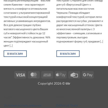
насыщена регенерирующим** маслом
текстурой? Откройте для себя Помаду
семян Камелии – она гарантирует
для губ «Виртуозный Цвет» с
мягкость и комфорт в оптимальном
питательным маслом косточек
сочетании с ультрапигментированной
Черешни. Помада обладает
текстурой и высокой концентрацией
комфортной текстурой, которая легко
активных ухаживающих ингредиентов.
распределяется на губах, увлажняет и
Все для демонстрации глубоко
дарит им насыщенный оттенок. Цвета
матового насыщенного цвета Ваших
из многочисленной палитры с 3
губ и невероятной стойкости до 12
эффектами – сияющим, сатиновым и
часов*. Эффективность доказана: 96%
перламутровым, выгодно
женщин подтверждают насыщенный
подчеркивают форму губ, придавая [...]
цвет [...]
В МАГАЗИН
В МАГАЗИН
Visa
MasterCard
Cash
Apple
Credit
Google
On
Pay
Card
Pay
Copyright 2026 ©
titr
Delivery
Legal
More
Условия использования
Editorial Team