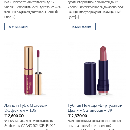
губ и невероятной стойкости до 12
губ и невероятной стойкости до 12
часов*. Эффективность доказана: 96%
часов*. Эффективность доказана: 96%
женщин подтверждают насыщенный
женщин подтверждают насыщенный
цвет [...]
цвет [...]
В МАГАЗИН
В МАГАЗИН
Лак для Губ с Матовым
Губная Помада «Виртуозный
Эффектом – 105
Цвет» – Cатиновая – 39
₸
2,600.00
₸
2,370.00
Формула Лака для Губ с Матовым
Вам необходима яркая насыщенная
Эффектом GRAND ROUGE L’ELIXIR
помада для губ с питательной