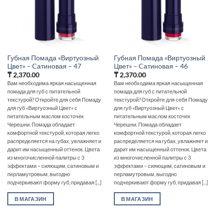
Губная Помада «Виртуозный
Губная Помада «Виртуозный
Цвет» – Cатиновая – 47
Цвет» – Cатиновая – 46
₸
2,370.00
₸
2,370.00
Вам необходима яркая насыщенная
Вам необходима яркая насыщенная
помада для губ с питательной
помада для губ с питательной
текстурой? Откройте для себя Помаду
текстурой? Откройте для себя Помаду
для губ «Виртуозный Цвет» с
для губ «Виртуозный Цвет» с
питательным маслом косточек
питательным маслом косточек
Черешни. Помада обладает
Черешни. Помада обладает
комфортной текстурой, которая легко
комфортной текстурой, которая легко
распределяется на губах, увлажняет и
распределяется на губах, увлажняет и
дарит им насыщенный оттенок. Цвета
дарит им насыщенный оттенок. Цвета
из многочисленной палитры с 3
из многочисленной палитры с 3
эффектами – сияющим, сатиновым и
эффектами – сияющим, сатиновым и
перламутровым, выгодно
перламутровым, выгодно
подчеркивают форму губ, придавая [...]
подчеркивают форму губ, придавая [...]
В МАГАЗИН
В МАГАЗИН