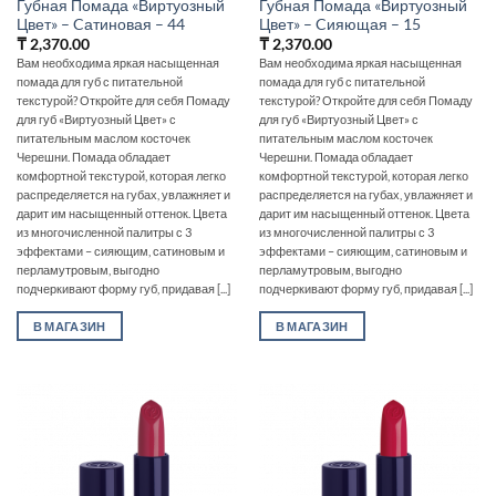
Губная Помада «Виртуозный
Губная Помада «Виртуозный
Цвет» – Cатиновая – 44
Цвет» – Cияющая – 15
₸
2,370.00
₸
2,370.00
Вам необходима яркая насыщенная
Вам необходима яркая насыщенная
помада для губ с питательной
помада для губ с питательной
текстурой? Откройте для себя Помаду
текстурой? Откройте для себя Помаду
для губ «Виртуозный Цвет» с
для губ «Виртуозный Цвет» с
питательным маслом косточек
питательным маслом косточек
Черешни. Помада обладает
Черешни. Помада обладает
комфортной текстурой, которая легко
комфортной текстурой, которая легко
распределяется на губах, увлажняет и
распределяется на губах, увлажняет и
дарит им насыщенный оттенок. Цвета
дарит им насыщенный оттенок. Цвета
из многочисленной палитры с 3
из многочисленной палитры с 3
эффектами – сияющим, сатиновым и
эффектами – сияющим, сатиновым и
перламутровым, выгодно
перламутровым, выгодно
подчеркивают форму губ, придавая [...]
подчеркивают форму губ, придавая [...]
В МАГАЗИН
В МАГАЗИН