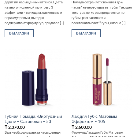
дарит им насыщенный оттенок. Цвета
Помада сохраняет свой цвет до 6
из многочисленной палитры с 3
часов*, не пересушивает губы. Тающая
эффектами – сияющим, сатиновым и
текстура легко распределяется по
перламутровым, выгодно
губам, разглаживает и
подчеркивают форму губ, придавая [...]
восстанавливает** губы, словно [...]
В МАГАЗИН
В МАГАЗИН
Губная Помада «Виртуозный
Лак для Губ с Матовым
Цвет» – Cатиновая – 53
Эффектом – 105
₸
2,370.00
₸
2,600.00
Вам необходима яркая насыщенная
Формула Лака для Губ с Матовым