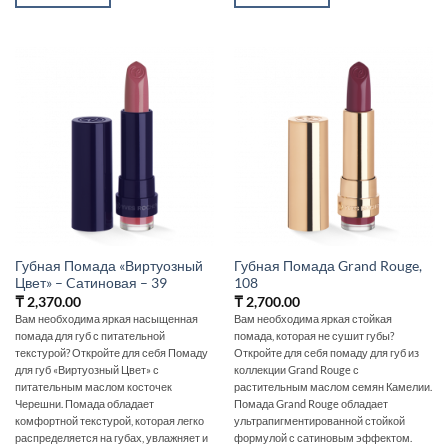
Губная Помада «Виртуозный
Губная Помада Grand Rouge,
Цвет» – Cатиновая – 39
108
₸
2,370.00
₸
2,700.00
Вам необходима яркая насыщенная
Вам необходима яркая стойкая
помада для губ с питательной
помада, которая не сушит губы?
текстурой? Откройте для себя Помаду
Откройте для себя помаду для губ из
для губ «Виртуозный Цвет» с
коллекции Grand Rouge с
питательным маслом косточек
растительным маслом семян Камелии.
Черешни. Помада обладает
Помада Grand Rouge обладает
комфортной текстурой, которая легко
ультрапигментированной стойкой
распределяется на губах, увлажняет и
формулой с сатиновым эффектом.