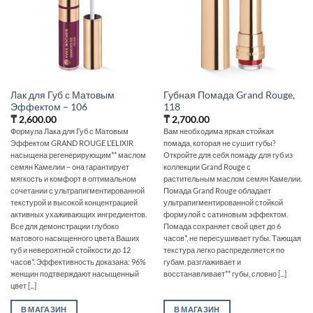
Лак для Губ с Матовым
Губная Помада Grand Rouge,
Эффектом – 106
118
₸
2,600.00
₸
2,700.00
Формула Лака для Губ с Матовым
Вам необходима яркая стойкая
Эффектом GRAND ROUGE L’ELIXIR
помада, которая не сушит губы?
насыщена регенерирующим** маслом
Откройте для себя помаду для губ из
семян Камелии – она гарантирует
коллекции Grand Rouge с
мягкость и комфорт в оптимальном
растительным маслом семян Камелии.
сочетании с ультрапигментированной
Помада Grand Rouge обладает
текстурой и высокой концентрацией
ультрапигментированной стойкой
активных ухаживающих ингредиентов.
формулой с сатиновым эффектом.
Все для демонстрации глубоко
Помада сохраняет свой цвет до 6
матового насыщенного цвета Ваших
часов*, не пересушивает губы. Тающая
губ и невероятной стойкости до 12
текстура легко распределяется по
часов*. Эффективность доказана: 96%
губам, разглаживает и
женщин подтверждают насыщенный
восстанавливает** губы‚ словно [...]
цвет [...]
В МАГАЗИН
В МАГАЗИН