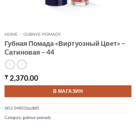
HOME
/
GUBNYE-POMADY
Губная Помада «Виртуозный Цвет» –
Cатиновая – 44
2,370.00
₸
В МАГАЗИН
SKU:
04801facdbf5
Category:
gubnye-pomady