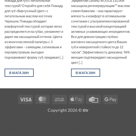
помада для губ с питательной
Эффектом GRAND ROUGE L’ELIXIR
текстурой? Откройте для себя Помаду
насыщена регенерирующим** маслом
для губ «Виртуозный Цвет» с
семян Камелии – она гарантирует
питательным маслом косточек
мягкость и комфорт в оптимальном
Черешни. Помада обладает
сочетании с ультрапигментированной
комфортной текстурой, которая легко
текстурой и высокой концентрацией
распределяется на губах, увлажняет и
активных ухаживающих ингредиентов.
дарит им насыщенный оттенок. Цвета
Все для демонстрации глубоко
из многочисленной палитры с 3
матового насыщенного цвета Ваших
эффектами – сияющим, сатиновым и
губ и невероятной стойкости до 12
перламутровым, выгодно
часов*. Эффективность доказана: 96%
подчеркивают форму губ, придавая [...]
женщин подтверждают насыщенный
цвет [...]
В МАГАЗИН
В МАГАЗИН
Visa
MasterCard
Cash
Apple
Credit
Google
On
Pay
Card
Pay
Copyright 2026 ©
titr
Delivery
Legal
More