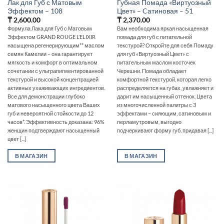
Лак для Губ с Матовым
Губная Помада «Виртуозный
Эффектом – 108
Цвет» – Cатиновая – 51
₸
2,600.00
₸
2,370.00
Формула Лака для Губ с Матовым
Вам необходима яркая насыщенная
Эффектом GRAND ROUGE L’ELIXIR
помада для губ с питательной
насыщена регенерирующим** маслом
текстурой? Откройте для себя Помаду
семян Камелии – она гарантирует
для губ «Виртуозный Цвет» с
мягкость и комфорт в оптимальном
питательным маслом косточек
сочетании с ультрапигментированной
Черешни. Помада обладает
текстурой и высокой концентрацией
комфортной текстурой, которая легко
активных ухаживающих ингредиентов.
распределяется на губах, увлажняет и
Все для демонстрации глубоко
дарит им насыщенный оттенок. Цвета
матового насыщенного цвета Ваших
из многочисленной палитры с 3
губ и невероятной стойкости до 12
эффектами – сияющим, сатиновым и
часов*. Эффективность доказана: 96%
перламутровым, выгодно
женщин подтверждают насыщенный
подчеркивают форму губ, придавая [...]
цвет [...]
В МАГАЗИН
В МАГАЗИН